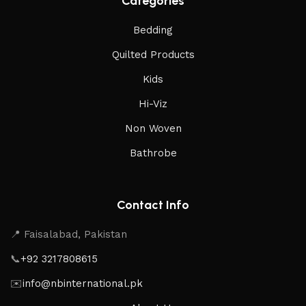
Categories
Bedding
Quilted Products
Kids
Hi-Viz
Non Woven
Bathrobe
Contact Info
📍 Faisalabad, Pakistan
📞
+92 3217808615
✉️
info@nbinternational.pk