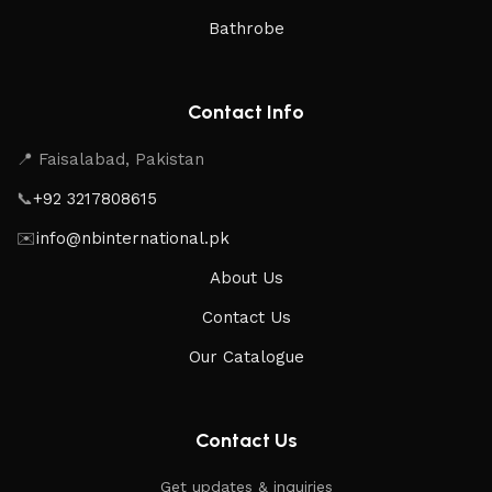
Bathrobe
Contact Info
📍 Faisalabad, Pakistan
📞
+92 3217808615
✉️
info@nbinternational.pk
About Us
Contact Us
Our Catalogue
Contact Us
Get updates & inquiries