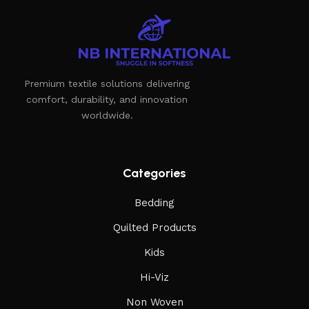
Premium textile solutions delivering
comfort, durability, and innovation
worldwide.
Categories
Bedding
Quilted Products
Kids
Hi-Viz
Non Woven