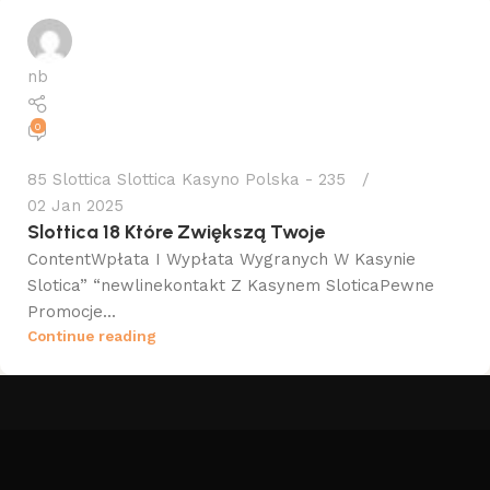
nb
0
85 Slottica Slottica Kasyno Polska - 235
02 Jan 2025
Slottica 18 Które Zwiększą Twoje
ContentWpłata I Wypłata Wygranych W Kasynie
Slotica” “newlinekontakt Z Kasynem SloticaPewne
Promocje...
Continue reading