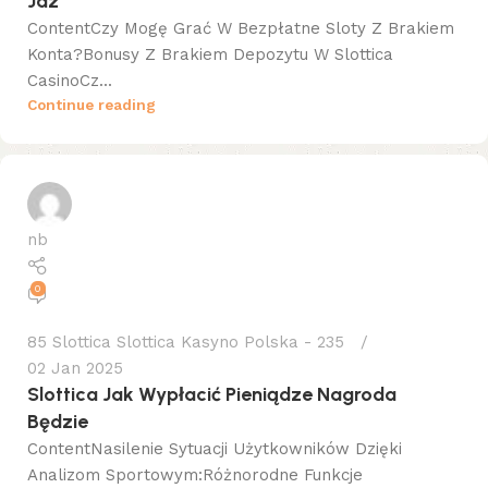
Jaz
ContentCzy Mogę Grać W Bezpłatne Sloty Z Brakiem
Konta?Bonusy Z Brakiem Depozytu W Slottica
CasinoCz...
Continue reading
nb
0
85 Slottica Slottica Kasyno Polska - 235
02 Jan 2025
Slottica Jak Wypłacić Pieniądze Nagroda
Będzie
ContentNasilenie Sytuacji Użytkowników Dzięki
Analizom Sportowym:Różnorodne Funkcje