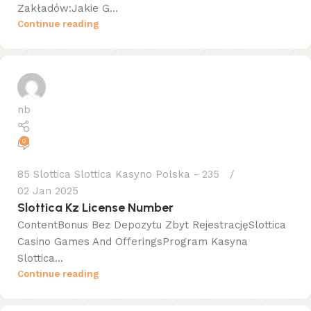
Zakładów:Jakie G...
Continue reading
nb
0
85 Slottica Slottica Kasyno Polska - 235
02 Jan 2025
Slottica Kz License Number
ContentBonus Bez Depozytu Zbyt RejestracjęSlottica
Casino Games And OfferingsProgram Kasyna
Slottica...
Continue reading