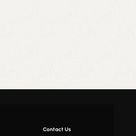
Contact Us