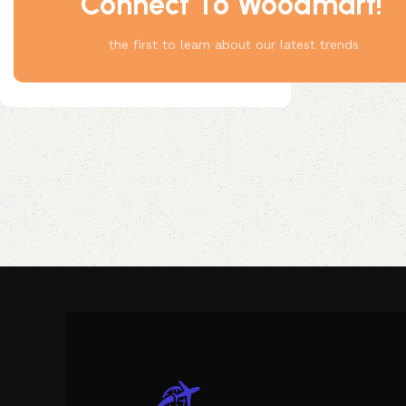
Connect To Woodmart!
En Iyi Casino Siteleri Güvenilir,
Lisanslı Ve PopülerTürkiye'nin Sobre
the first to learn about our latest trends
İyi Online Online Casino Sit...
Continue reading