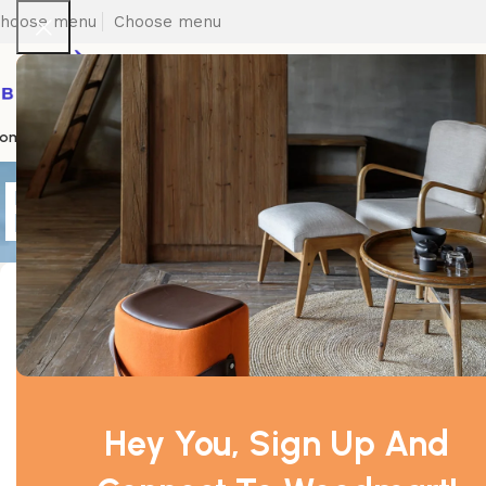
hoose menu
Choose menu
ome
Bedding
Quilted Products
Kids
Hi-Viz
Non Woven
Bathrobe
Bankobet
nb
Bankobet
28 Nov 2024
Hey You, Sign Up And
En Iyi Casino Siteleri Güvenilir,
Lisanslı Ve Popüle