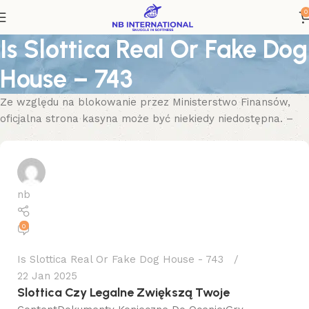
0
Is Slottica Real Or Fake Dog
House – 743
Ze względu na blokowanie przez Ministerstwo Finansów,
oficjalna strona kasyna może być niekiedy niedostępna. –
nb
0
Is Slottica Real Or Fake Dog House - 743
22 Jan 2025
Slottica Czy Legalne Zwiększą Twoje