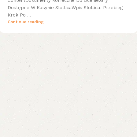
ContentDokumenty Konieczne Do Ocenie:Gry
Dostępne W Kasynie SlotticaWpis Slottica: Przebieg
Krok Po ...
Continue reading