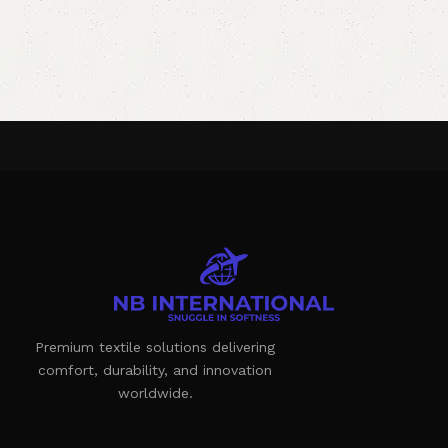
Premium textile solutions delivering
comfort, durability, and innovation
worldwide.