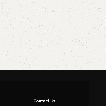
Contact Us