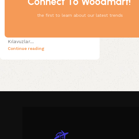
Connect To Woodmart!
Karşılaştırmalar Empieza
Kılavuzla
the first to learn about our latest trends
Türkiye'nin En İyi Online Casino
Sitelerinin Adresleri: Detaylı
Karşılaştırmalar Empieza
Kılavuzlar...
Continue reading