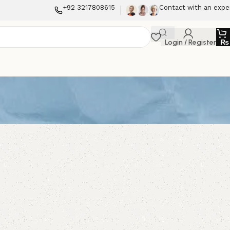
+92 3217808615
Contact with an expe
Login / Register
₨