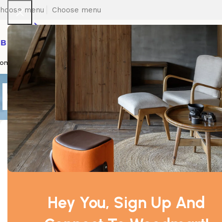
hoose menu
Choose menu
ome
Bedding
Quilted Products
Kids
Hi-Viz
Non Woven
Bathrobe
Kasyno Onli
nb
Kasyno Online PL
27 Nov 2024
Hey You, Sign Up And
Najlepiej Wypłacalne Kasyna
On-line Wysokie Limity Wypłat