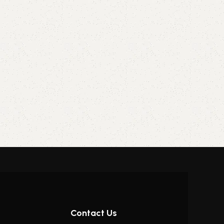
Contact Us