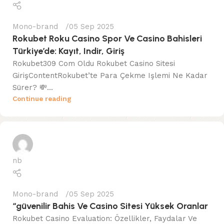
Mono-brand
05 Sep 2025
Rokubet Roku Casino Spor Ve Casino Bahisleri
Türkiye’de: Kayıt, Indir, Giriş
Rokubet309 Com Oldu Rokubet Casino Sitesi
GirişContentRokubet’te Para Çekme Işlemi Ne Kadar
Sürer? 💸...
Continue reading
nb
Mono-brand
05 Sep 2025
“güvenilir Bahis Ve Casino Sitesi Yüksek Oranlar
Rokubet Casino Evaluation: Özellikler, Faydalar Ve