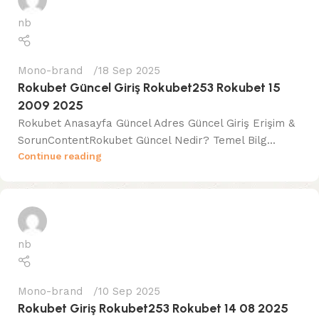
nb
Mono-brand
18 Sep 2025
Rokubet Güncel Giriş Rokubet253 Rokubet 15
2009 2025
Rokubet Anasayfa Güncel Adres Güncel Giriş Erişim &
SorunContentRokubet Güncel Nedir? Temel Bilg...
Continue reading
nb
Mono-brand
10 Sep 2025
Rokubet Giriş Rokubet253 Rokubet 14 08 2025