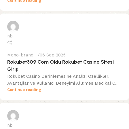
Continue reading
nb
Mono-brand
06 Sep 2025
Rokubet309 Com Oldu Rokubet Casino Sitesi
Giriş
Rokubet Casino Derinlemesine Analiz: Özellikler,
Avantajlar Ve Kullanıcı Deneyimi Alltimes Medikal C...
Continue reading
nb