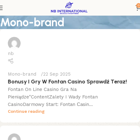
0
Mono-brand
nb
Mono-brand
22 Sep 2025
Bonusy I Gry W Fontan Casino Sprawdź Teraz!
Fontan On Line Casino Gra Na
Pieniądze"ContentZalety I Wady Fontan
CasinoDаrmоwy Stаrt: Fоntаn Саsіn...
Continue reading