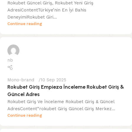
Rokubet Güncel Giriş, Rokubet Yeni Giriş
AdresiContentTürkiye’nin En İyi Bahis
DeneyimiRokubet Giri...
Continue reading
nb
Mono-brand
10 Sep 2025
Rokubet Giriş Empieza İnceleme Rokubet Giriş &
Güncel Adres
Rokubet Giriş Ve İnceleme Rokubet Giriş & Güncel
AdresContent“rokubet Giriş Güncel Giriş Merkez...
Continue reading