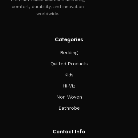
comfort, durability, and innovation
worldwide.
Categories
Bedding
Quilted Products
Kids
Hi-Viz
Non Woven
Bathrobe
Contact Info