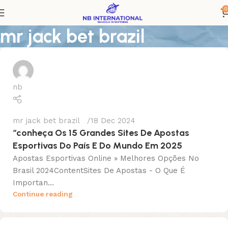
0
mr jack bet brazil
nb
mr jack bet brazil
18 Dec 2024
“conheça Os 15 Grandes Sites De Apostas
Esportivas Do País E Do Mundo Em 2025
Apostas Esportivas Online » Melhores Opções No
Brasil 2024ContentSites De Apostas - O Que É
Importan...
Continue reading