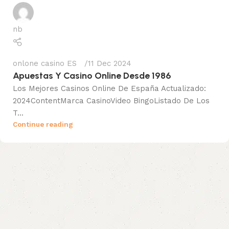
nb
onlone casino ES
11 Dec 2024
Apuestas Y Casino Online Desde 1986
Los Mejores Casinos Online De España Actualizado:
2024ContentMarca CasinoVideo BingoListado De Los
T...
Continue reading