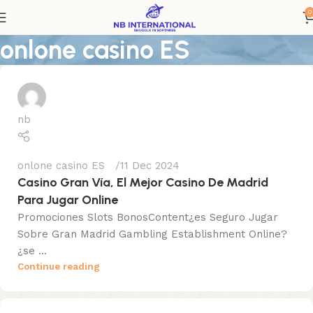
0
onlone casino ES
nb
onlone casino ES
11 Dec 2024
Casino Gran Vía, El Mejor Casino De Madrid
Para Jugar Online
Promociones Slots BonosContent¿es Seguro Jugar
Sobre Gran Madrid Gambling Establishment Online?
¿se ...
Continue reading