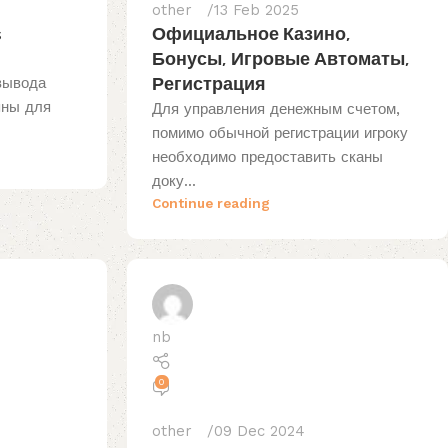
other
13 Feb 2025
s
Официальное Казино,
Бонусы, Игровые Автоматы,
Регистрация
вывода
пны для
Для управления денежным счетом,
помимо обычной регистрации игроку
необходимо предоставить сканы
доку...
Continue reading
nb
0
other
09 Dec 2024