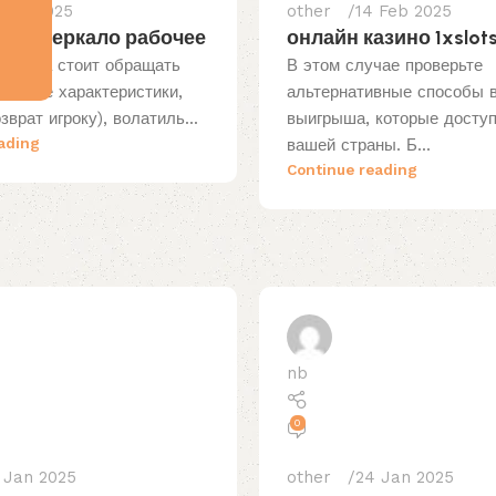
 Feb 2025
other
14 Feb 2025
asino зеркало рабочее
онлайн казино 1xslot
 слота стоит обращать
В этом случае проверьте
а такие характеристики,
альтернативные способы 
зврат игроку), волатиль...
выигрыша, которые досту
ading
вашей страны. Б...
Continue reading
nb
0
 Jan 2025
other
24 Jan 2025