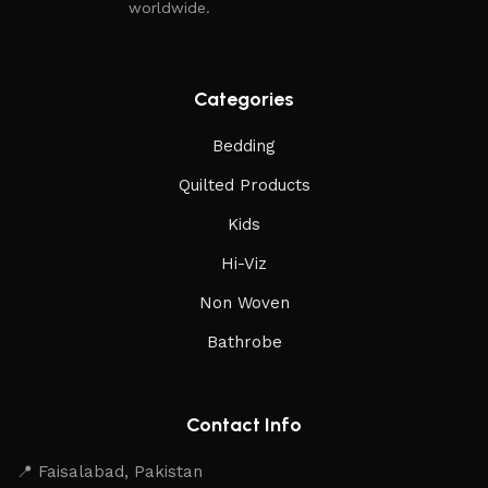
worldwide.
Categories
Bedding
Quilted Products
Kids
Hi-Viz
Non Woven
Bathrobe
Contact Info
📍 Faisalabad, Pakistan