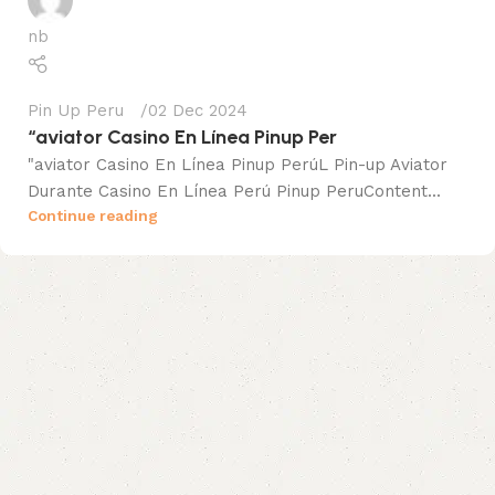
nb
Pin Up Peru
02 Dec 2024
“aviator Casino En Línea Pinup Per
"aviator Casino En Línea Pinup PerúL Pin-up Aviator ️
Durante Casino En Línea Perú Pinup PeruContent...
Continue reading