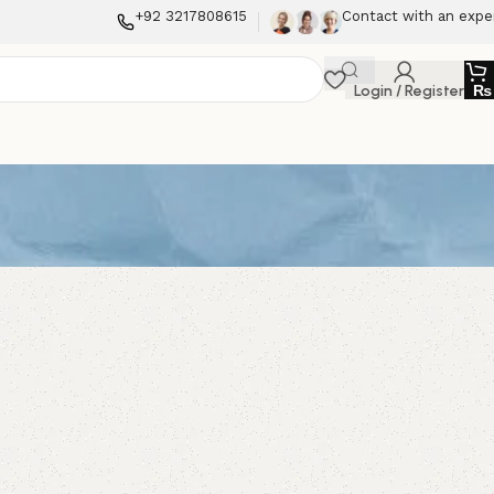
+92 3217808615
Contact with an expe
Login / Register
₨