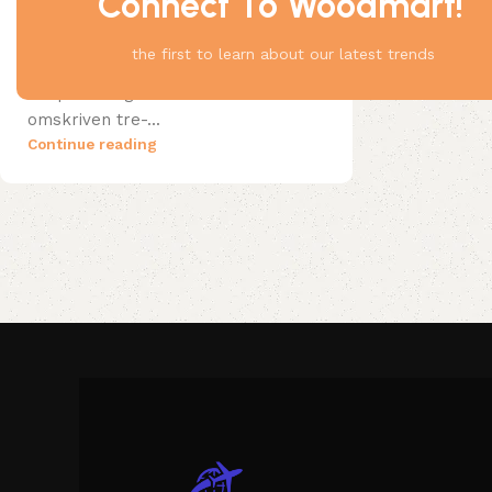
Connect To Woodmart!
Resplanering
Utforska Pirots: Ditt 3-Dagars
the first to learn about our latest trends
Äventyr med Deno för
ResplaneringUtforska Pirots är en
omskriven tre-...
Continue reading