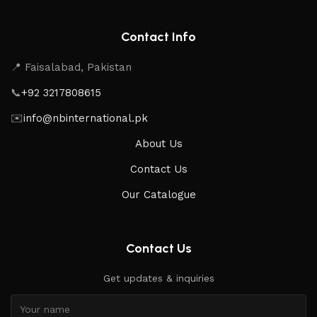
Contact Info
📍 Faisalabad, Pakistan
📞
+92 3217808615
✉️
info@nbinternational.pk
About Us
Contact Us
Our Catalogue
Contact Us
Get updates & inquiries