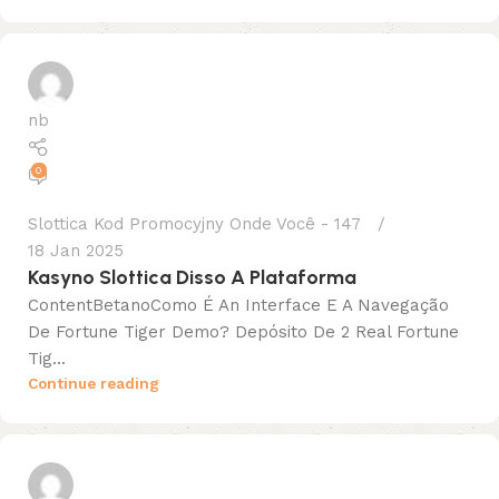
nb
0
Slottica Kod Promocyjny Onde Você - 147
18 Jan 2025
Kasyno Slottica Disso A Plataforma
ContentBetanoComo É An Interface E A Navegação
De Fortune Tiger Demo? Depósito De 2 Real Fortune
Tig...
Continue reading