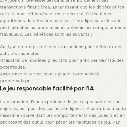
L’IA joue un rôle essentiel dans le renforcement des
transactions financières, garantissant que les dépôts et les
retraits sont effectués en toute sécurité. Grâce à ses
algorithmes de détection avancés, l’intelligence artificielle
peut identifier les anomalies et prévenir les comportements
frauduleux. Les bénéfices sont les suivants :
Analyse en temps réel des transactions pour détecter des
activités suspectes.
Utilisation de modèles prédictifs pour anticiper des fraudes
potentielles.
Assistance en direct pour signaler toute activité
problématique.
Le jeu responsable facilité par l’IA
La promotion d’une expérience de jeu responsable est un
enjeu majeur pour les casinos en ligne. L’IA contribue à cette
mission en surveillant les comportements des joueurs et en
proposant des outils pour gérer les habitudes de jeu. Par