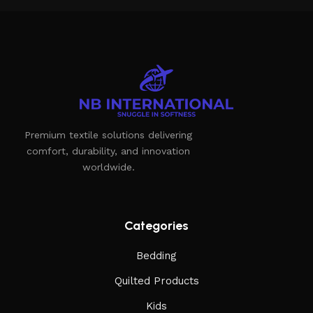
Premium textile solutions delivering
comfort, durability, and innovation
worldwide.
Categories
Bedding
Quilted Products
Kids