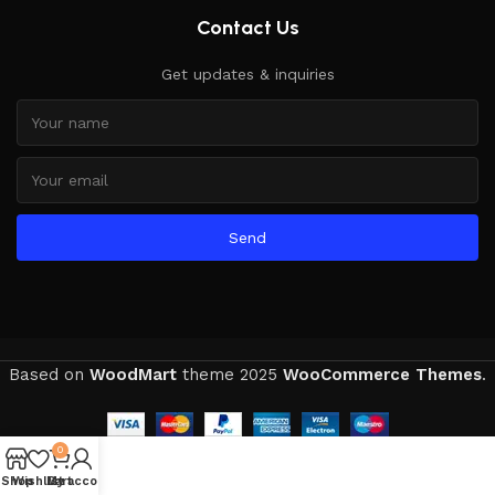
Contact Us
Get updates & inquiries
Send
Based on
WoodMart
theme
2025
WooCommerce Themes
.
0
Shop
Wishlist
My account
Cart