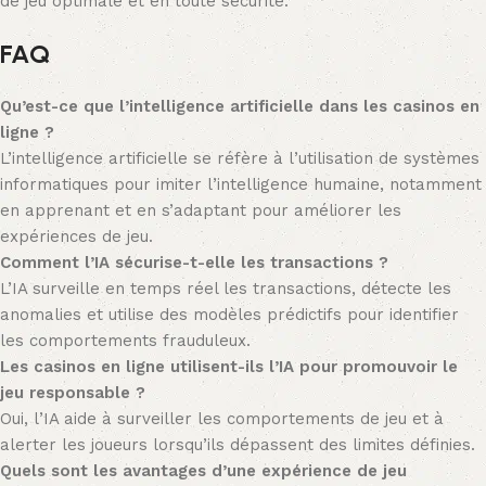
de jeu optimale et en toute sécurité.
FAQ
Qu’est-ce que l’intelligence artificielle dans les casinos en
ligne ?
L’intelligence artificielle se réfère à l’utilisation de systèmes
informatiques pour imiter l’intelligence humaine, notamment
en apprenant et en s’adaptant pour améliorer les
expériences de jeu.
Comment l’IA sécurise-t-elle les transactions ?
L’IA surveille en temps réel les transactions, détecte les
anomalies et utilise des modèles prédictifs pour identifier
les comportements frauduleux.
Les casinos en ligne utilisent-ils l’IA pour promouvoir le
jeu responsable ?
Oui, l’IA aide à surveiller les comportements de jeu et à
alerter les joueurs lorsqu’ils dépassent des limites définies.
Quels sont les avantages d’une expérience de jeu