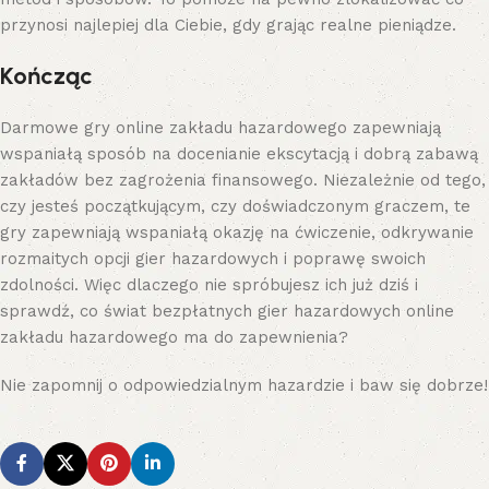
przynosi najlepiej dla Ciebie, gdy grając realne pieniądze.
Kończąc
Darmowe gry online zakładu hazardowego zapewniają
wspaniałą sposób na docenianie ekscytacją i dobrą zabawą
zakładów bez zagrożenia finansowego. Niezależnie od tego,
czy jesteś początkującym, czy doświadczonym graczem, te
gry zapewniają wspaniałą okazję na ćwiczenie, odkrywanie
rozmaitych opcji gier hazardowych i poprawę swoich
zdolności. Więc dlaczego nie spróbujesz ich już dziś i
sprawdź, co świat bezpłatnych gier hazardowych online
zakładu hazardowego ma do zapewnienia?
Nie zapomnij o odpowiedzialnym hazardzie i baw się dobrze!