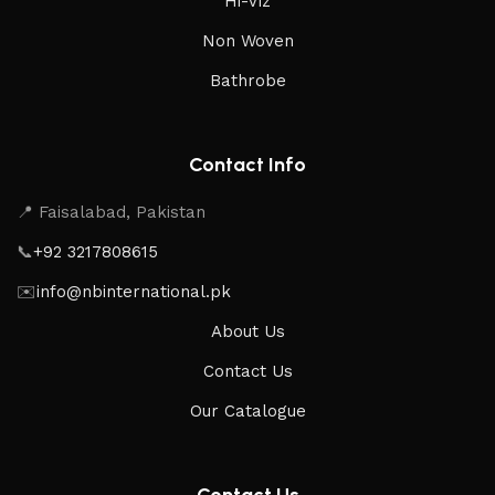
Hi-Viz
Non Woven
Bathrobe
Contact Info
📍 Faisalabad, Pakistan
📞
+92 3217808615
✉️
info@nbinternational.pk
About Us
Contact Us
Our Catalogue