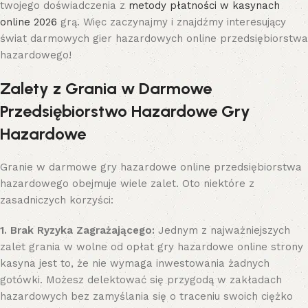
twojego doświadczenia z
metody płatności w kasynach
online 2026
grą. Więc zaczynajmy i znajdźmy interesujący
świat darmowych gier hazardowych online przedsiębiorstwa
hazardowego!
Zalety z Grania w Darmowe
Przedsiębiorstwo Hazardowe Gry
Hazardowe
Granie w darmowe gry hazardowe online przedsiębiorstwa
hazardowego obejmuje wiele zalet. Oto niektóre z
zasadniczych korzyści:
1. Brak Ryzyka Zagrażającego:
Jednym z najważniejszych
zalet grania w wolne od opłat gry hazardowe online strony
kasyna jest to, że nie wymaga inwestowania żadnych
gotówki. Możesz delektować się przygodą w zakładach
hazardowych bez zamyślania się o traceniu swoich ciężko