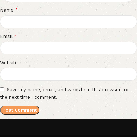
*
Name
*
Email
Website
Save my name, email, and website in this browser for
the next time I comment.