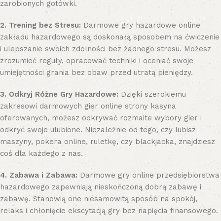
zarobionych gotówki.
2. Trening bez Stresu:
Darmowe gry hazardowe online
zakładu hazardowego są doskonałą sposobem na ćwiczenie
i ulepszanie swoich zdolności bez żadnego stresu. Możesz
zrozumieć reguły, opracować techniki i oceniać swoje
umiejętności grania bez obaw przed utratą pieniędzy.
3. Odkryj Różne Gry Hazardowe:
Dzięki szerokiemu
zakresowi darmowych gier online strony kasyna
oferowanych, możesz odkrywać rozmaite wybory gier i
odkryć swoje ulubione. Niezależnie od tego, czy lubisz
maszyny, pokera online, ruletkę, czy blackjacka, znajdziesz
coś dla każdego z nas.
4. Zabawa i Zabawa:
Darmowe gry online przedsiębiorstwa
hazardowego zapewniają nieskończoną dobrą zabawę i
zabawę. Stanowią one niesamowitą sposób na spokój,
relaks i chłonięcie ekscytacją gry bez napięcia finansowego.