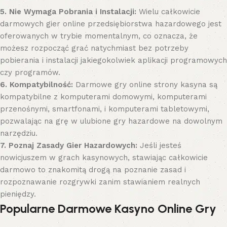
5. Nie Wymaga Pobrania i Instalacji:
Wielu całkowicie
darmowych gier online przedsiębiorstwa hazardowego jest
oferowanych w trybie momentalnym, co oznacza, że
możesz rozpocząć grać natychmiast bez potrzeby
pobierania i instalacji jakiegokolwiek aplikacji programowych
czy programów.
6. Kompatybilność:
Darmowe gry online strony kasyna są
kompatybilne z komputerami domowymi, komputerami
przenośnymi, smartfonami, i komputerami tabletowymi,
pozwalając na grę w ulubione gry hazardowe na dowolnym
narzędziu.
7. Poznaj Zasady Gier Hazardowych:
Jeśli jesteś
nowicjuszem w grach kasynowych, stawiając całkowicie
darmowo to znakomitą drogą na poznanie zasad i
rozpoznawanie rozgrywki zanim stawianiem realnych
pieniędzy.
Popularne Darmowe Kasyno Online Gry