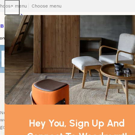
hoose menu
Choose menu
ome
Bedding
Quilted Products
Kids
Hi-Viz
Non Woven
Bathrobe
Blog
De Allerb
Neteller is een algemeen aanvaarde online betalingssysteem 
weddenschapssector, met talrijke hoog gewaardeerde online
Hey You, Sign Up And
gokondernemingen die Neteller accepteren verkennen, levere