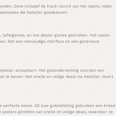
ouden. Deze inclusief de track record van het casino, video
casinosites die Neteller goedkeuren:
, tafelgames, en live dealer games gebruiken. Het casino
men. Met een eenvoudige interface en een genereuze
e Neteller accepteert. Het gokonderneming voorzien een
te kiezen. Met snelle en veilige deals via Neteller, levert
perfecte keuze. Dit luxe gokinstelling gebruiken een breed
n spelers genieten van snelle en veilige deals, waardoor ze