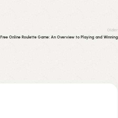
Older
Free Online Roulette Game: An Overview to Playing and Winning