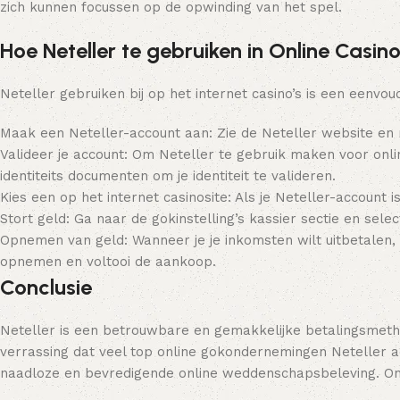
zich kunnen focussen op de opwinding van het spel.
Hoe Neteller te gebruiken in Online Casino
Neteller gebruiken bij op het internet casino’s is een eenvoud
Maak een Neteller-account aan: Zie de Neteller website en re
Valideer je account: Om Neteller te gebruik maken voor onl
identiteits documenten om je identiteit te valideren.
Kies een op het internet casinosite: Als je Neteller-accoun
Stort geld: Ga naar de gokinstelling’s kassier sectie en sele
Opnemen van geld: Wanneer je je inkomsten wilt uitbetalen, 
opnemen en voltooi de aankoop.
Conclusie
Neteller is een betrouwbare en gemakkelijke betalingsmeth
verrassing dat veel top online gokondernemingen Neteller a
naadloze en bevredigende online weddenschapsbeleving. On