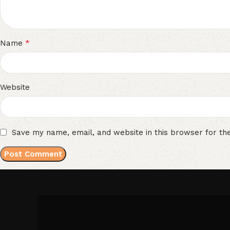
*
Name
Website
Save my name, email, and website in this browser for th