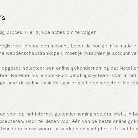
’s
ig proces. Hier zijn de acties om te volgen:
gistreer je voor een account. Lever de nodige informatie en 
ine weddenschapsaankopen, moet je misschien je account veri
t is opgezet, selecteer een online gokonderneming dat Netell
cteer Neteller als je voorkeurs betalingssysteem. Voer in het 
ga naar de online casino’s kassier sectie en selecteer Netel
od voor op het internet gokonderneming spelers. Met zijn 
ccepteren. Door te kiezen voor één van de beste online gok
thoud om verantwoord te wedden en veel plezier te hebben