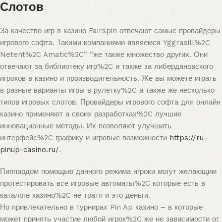
Слотов
За качество игр в казино Fairspin отвечают самые провайдеры
игрового софта. Такими компаниями являемся Yggrasill%2C
Netent%2C Amatic%2C” “же также множество других. Они
отвечают за библиотеку игр%2C и также за либердановского
игроков в казино и производительность. Же вы можете играть
в разные варианты игры в рулетку%2C а также же несколько
типов игровых слотов. Провайдеры игрового софта для онлайн
казино применяют а своих разработках%2C лучшие
инновационные методы. Их позволяют улучшить
интерфейс%2C графику и игровые возможности
https://ru-
pinup-casino.ru/
.
Пиппардом помощью данного режима игроки могут желающим
протестировать все игровые автоматы%2C которые есть в
каталоге казино%2C не тратя и это деньги.
Но привлекательно в турнирах Pin Ap казино – в которые
может принять участие любой игрок%2C же не зависимости от