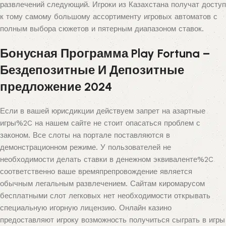
развлечений следующий. Игроки из Казахстана получат доступ
к тому самому большому ассортименту игровых автоматов с
полным выбора сюжетов и пятерным диапазоном ставок.
Бонусная Программа Play Fortuna –
Бездепозитные И Депозитные
предложение 2024
Если в вашей юрисдикции действуем запрет на азартные
игры%2C на нашем сайте не стоит опасаться проблем с
законом. Все слоты на портале поставляются в
демонстрационном режиме. У пользователей не
необходимости делать ставки в денежном эквиваленте%2C
соответственно ваше времяпрепровождение является
обычным легальным развлечением. Сайтам киромарусом
бесплатными слот легковых нет необходимости открывать
специальную игорную лицензию. Онлайн казино
предоставляют игроку возможность получиться сыграть в игры