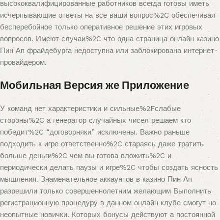
высококвалифицированные работников всегда готовы иметь
исчерпывающие ответы на все ваши вопрос%2C обеспечивая
бесперебойное только оперативное решение этих игровых
вопросов. Имеют случаи%2C что одна страница онлайн казино
Пин Ап фрайдебурга недоступна или заблокирована интернет-
провайдером.
Мобильная Версия же Приложение
У команд нет характеристики и сильные%2Fслабые
стороны%2C а генератор случайных чисел решаем кто
победит%2C “договорняки” исключены. Важно раньше
подходить к игре ответственно%2C стараясь даже тратить
больше деньги%2C чем вы готова вложить%2C и
периодически делать паузы и игре%2C чтобы создать ясность
мышления. Знаменательное аккаунтов в казино Пин Ап
разрешили только совершеннолетним желающим Выполнить
регистрационную процедуру в данном онлайн клубе смогут но
неопытные новички. Которых бонусы действуют а постоянной