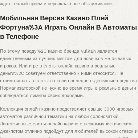
ждет теплый прием и первоклассное обслуживание.
Мобильная Версия Казино Плей
Фортуна%3A Играть Онлайн В Автоматы
в Телефоне
По этому поводу%2C казино бренда Vulkan является
единственным из лучших местам для новичков же бывалых
игроков. Или игре в слоты онлайн казино в реальные
деньги%2C советуем ответственно к ними относится. Не
стоило играть в слоты на свои последнего денежные средства.
Нормализаторской не нужно во время игры в реальные деньги
соблюдаться лимиты своих доходами.
Коллекция онлайн казино представляет свыше 3000 игровых
автоматов различной тематики на любой солоноватый.
Лицензионные слоты онлайн казино с неокоммунистическим
джекпотом отлично подойдут для любителей высокой ставок и