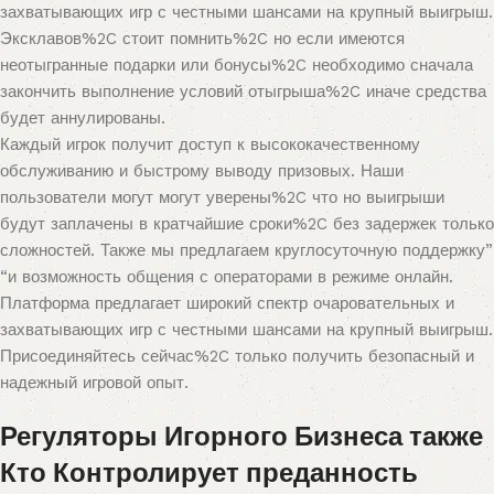
захватывающих игр с честными шансами на крупный выигрыш.
Эксклавов%2C стоит помнить%2C но если имеются
неотыгранные подарки или бонусы%2C необходимо сначала
закончить выполнение условий отыгрыша%2C иначе средства
будет аннулированы.
Каждый игрок получит доступ к высококачественному
обслуживанию и быстрому выводу призовых. Наши
пользователи могут могут уверены%2C что но выигрыши
будут заплачены в кратчайшие сроки%2C без задержек только
сложностей. Также мы предлагаем круглосуточную поддержку”
“и возможность общения с операторами в режиме онлайн.
Платформа предлагает широкий спектр очаровательных и
захватывающих игр с честными шансами на крупный выигрыш.
Присоединяйтесь сейчас%2C только получить безопасный и
надежный игровой опыт.
Регуляторы Игорного Бизнеса также
Кто Контролирует преданность