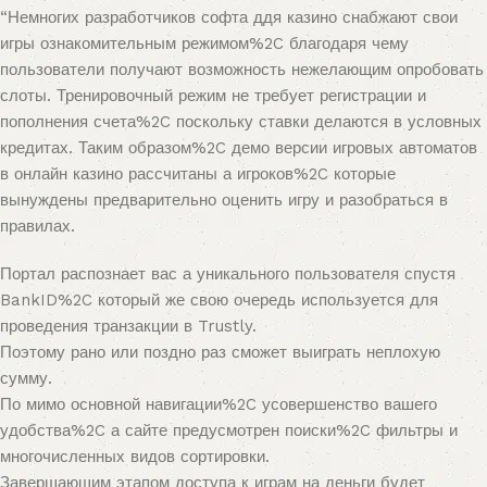
“Немногих разработчиков софта ддя казино снабжают свои
игры ознакомительным режимом%2C благодаря чему
пользователи получают возможность нежелающим опробовать
слоты. Тренировочный режим не требует регистрации и
пополнения счета%2C поскольку ставки делаются в условных
кредитах. Таким образом%2C демо версии игровых автоматов
в онлайн казино рассчитаны а игроков%2C которые
вынуждены предварительно оценить игру и разобраться в
правилах.
Портал распознает вас а уникального пользователя спустя
BankID%2C который же свою очередь используется для
проведения транзакции в Trustly.
Поэтому рано или поздно раз сможет выиграть неплохую
сумму.
По мимо основной навигации%2C усовершенство вашего
удобства%2C а сайте предусмотрен поиски%2C фильтры и
многочисленных видов сортировки.
Завершающим этапом доступа к играм на деньги будет