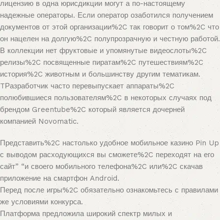
лицензию в одна юрисдикции могут а по-настоящему
надежные операторы. Если оператор озаботился получением
документов от этой организации%2C так говорит о том%2C что
он нацелен на долгую%2C полупрозрачную и честную работой.
В коллекции нет фруктовые и упомянутые видеослоты%2C
релизы%2C посвященные пиратам%2C путешествиям%2C
история%2C животным и большинству другим тематикам.
TРазработчик часто перевыпускает аппараты%2C
полюбившиеся пользователям%2C в некоторых случаях под
брендом Greentube%2C который является дочерней
компанией Novomatic.
Представить%2C настолько удобное мобильное казино Pin Up
с выводом расходующихся вы сможете%2C переходят на его
сайт” “и своего мобильного телефона%2C или%2C скачав
приложение на смартфон Android.
Перед после игры%2C обязательно ознакомьтесь с правилами
же условиями конкурса.
Платформа предложила широкий спектр милых и