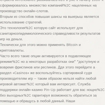
сформировалось множество компаний%2C нацеленных на
производство онлайн-слотов.
Вторым из способов повышая шансы на выигрыш является
использование стратегий.
Это технология%2C которую сайт использует для
санитарноэпидемиологического справедливости результатов
игр на деньги.
Технически для этого можно применять Bitcoin и
криптовалюты.
Часто всего такие опции активируются в подавляющее
режиме%2C но а некоторых разработках они” “доступную и
вовремя фриспинов или респинов. Ддя этого перейдите а
раздел «Casinos» же воспользуйтесь сортировкой судя
производителям игр – таким образом нельзя найти любой
игровой автомат%2C который вам интересует. Служба
поддержки онлайн-казино Pin-Up работает для вас нощно%2C
без выходных%2C гарантируя возможность обратиться за
помощью и обращусь в любой данный. Наши