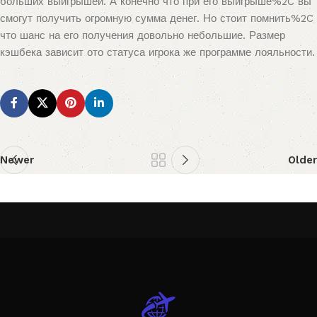
больших выигрышей. А конечно что при его выигрыше%2C вы
смогут получить огромную сумма денег. Но стоит помнить%2C
что шанс на его получения довольно небольшие. Размер
кэшбека зависит ото статуса игрока же программе лояльности.
Newer
Older