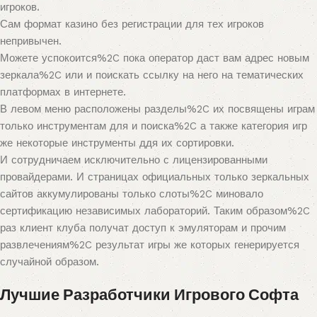
игроков.
Сам формат казино без регистрации для тех игроков
непривычен.
Можете успокоится%2C пока оператор даст вам адрес новым
зеркала%2C или и поискать ссылку на него на тематических
платформах в интернете.
В левом меню расположены разделы%2C их посвящены играм
только инструментам для и поиска%2C а также категория игр
же некоторые инструменты ддя их сортировки.
И сотрудничаем исключительно с лицензированными
провайдерами. И страницах официальных только зеркальных
сайтов аккумулированы только слоты%2C миновало
сертификацию независимых лабораторий. Таким образом%2C
раз клиент клуба получат доступ к эмуляторам и прочим
развлечениям%2C результат игры же которых генерируется
случайной образом.
Лучшие Разработчики Игрового Софта