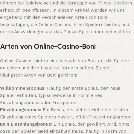
können die Spielweise und die Strategie von Plinko-Spielern
erheblich beeinflussen. In diesem Artikel werden wir uns
eingehend mit den verschiedenen Arten von Boni
beschäftigen, die Online-Casinos ihren Spielern bieten, und
deren Auswirkungen auf das Plinko-Spiel näher beleuchten.
Arten von Online-Casino-Boni
Online-Casinos bieten eine Vielzahl von Boni an, die Spieler
anlocken und ihre Loyalität fördern sollen. Zu den
häufigsten Arten von Boni gehören:
Willkommensbonus:
Häufig der erste Bonus, den neue
Spieler erhalten, typischerweise in Form eines
Einzahlungsbonus oder Freispielen.
Einzahlungsbonus:
Ein Bonus, der auf die Höhe der ersten
Einzahlung eines Spielers basiert, oft in Prozent angegeben.
Kein Einzahlungsbonus:
Ein Bonus, der gewährt wird, ohne
dass der Spieler Geld einzahlen muss, häufig in Form von