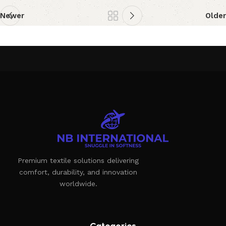
Newer
Older
Premium textile solutions delivering
comfort, durability, and innovation
worldwide.
Categories