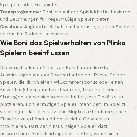
Spielgeld oder Freispielen.
Treueprogramme:
Boni, die auf der Spielaktivität basieren
und Belohnungen für regelmäßige Spieler bieten.
Cashback-Angebote:
Rabatte auf Verluste, die den Spielern
helfen, ihr Risiko zu minimieren.
Wie Boni das Spielverhalten von Plinko-
Spielern beeinflussen
Die verschiedenen Arten von Boni haben direkte
Auswirkungen auf das Spielverhalten der Plinko-Spieler.
Spieler, die durch einen Willkommensbonus oder einen
Einzahlungsbonus motiviert werden, testen oft neue
Strategien, da sie sich sicherer fühlen, ihre Einsätze zu
platzieren. Boni ermutigen Spieler, mehr Zeit im Spiel zu
verbringen, da sie zusätzliche Möglichkeiten haben, ihre
Einsätze zu erhöhen und potenzielle Gewinne zu
maximieren. Darüber hinaus neigen Spieler dazu,
risikoreichere Entscheidungen zu treffen, wenn sie mit