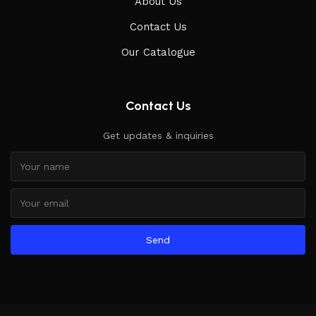
About Us
Contact Us
Our Catalogue
Contact Us
Get updates & inquiries
Send