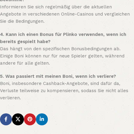
Informieren Sie sich regelmäßig über die aktuellen
Angebote in verschiedenen Online-Casinos und vergleichen
Sie die Bedingungen.
4. Kann ich einen Bonus für Plinko verwenden, wenn ich
bereits gespielt habe?
Das hängt von den spezifischen Bonusbedingungen ab.
Einige Boni können nur für neue Spieler gelten, während
andere für alle gelten.
5. Was passiert mit meinen Boni, wenn ich verliere?
Boni, insbesondere Cashback-Angebote, sind dafür da,
Verluste teilweise zu kompensieren, sodass Sie nicht alles
verlieren.