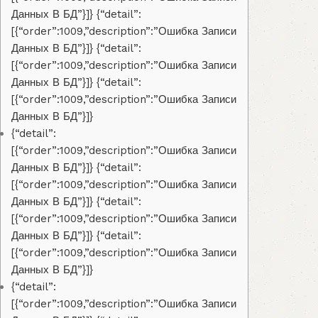
Данных В БД”}]} {“detail”:
[{“order”:1009,”description”:”Ошибка Записи
Данных В БД”}]} {“detail”:
[{“order”:1009,”description”:”Ошибка Записи
Данных В БД”}]} {“detail”:
[{“order”:1009,”description”:”Ошибка Записи
Данных В БД”}]}
{“detail”:
[{“order”:1009,”description”:”Ошибка Записи
Данных В БД”}]} {“detail”:
[{“order”:1009,”description”:”Ошибка Записи
Данных В БД”}]} {“detail”:
[{“order”:1009,”description”:”Ошибка Записи
Данных В БД”}]} {“detail”:
[{“order”:1009,”description”:”Ошибка Записи
Данных В БД”}]}
{“detail”:
[{“order”:1009,”description”:”Ошибка Записи