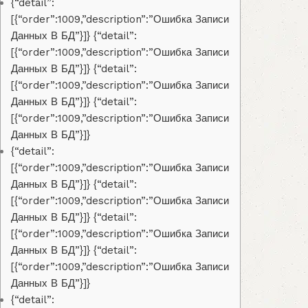
{“detail”:
[{“order”:1009,”description”:”Ошибка Записи
Данных В БД”}]} {“detail”:
[{“order”:1009,”description”:”Ошибка Записи
Данных В БД”}]} {“detail”:
[{“order”:1009,”description”:”Ошибка Записи
Данных В БД”}]} {“detail”:
[{“order”:1009,”description”:”Ошибка Записи
Данных В БД”}]}
{“detail”:
[{“order”:1009,”description”:”Ошибка Записи
Данных В БД”}]} {“detail”:
[{“order”:1009,”description”:”Ошибка Записи
Данных В БД”}]} {“detail”:
[{“order”:1009,”description”:”Ошибка Записи
Данных В БД”}]} {“detail”:
[{“order”:1009,”description”:”Ошибка Записи
Данных В БД”}]}
{“detail”: