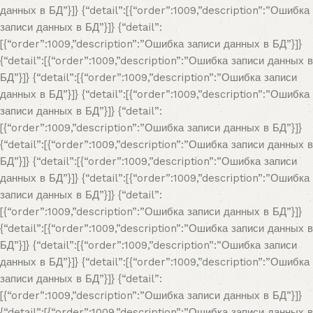
данных в БД”}]} {“detail”:[{“order”:1009,”description”:”Ошибка
записи данных в БД”}]} {“detail”:
[{“order”:1009,”description”:”Ошибка записи данных в БД”}]}
{“detail”:[{“order”:1009,”description”:”Ошибка записи данных в
БД”}]} {“detail”:[{“order”:1009,”description”:”Ошибка записи
данных в БД”}]} {“detail”:[{“order”:1009,”description”:”Ошибка
записи данных в БД”}]} {“detail”:
[{“order”:1009,”description”:”Ошибка записи данных в БД”}]}
{“detail”:[{“order”:1009,”description”:”Ошибка записи данных в
БД”}]} {“detail”:[{“order”:1009,”description”:”Ошибка записи
данных в БД”}]} {“detail”:[{“order”:1009,”description”:”Ошибка
записи данных в БД”}]} {“detail”:
[{“order”:1009,”description”:”Ошибка записи данных в БД”}]}
{“detail”:[{“order”:1009,”description”:”Ошибка записи данных в
БД”}]} {“detail”:[{“order”:1009,”description”:”Ошибка записи
данных в БД”}]} {“detail”:[{“order”:1009,”description”:”Ошибка
записи данных в БД”}]} {“detail”:
[{“order”:1009,”description”:”Ошибка записи данных в БД”}]}
{“detail”:[{“order”:1009,”description”:”Ошибка записи данных в