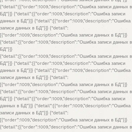
{“detail”:[{“order”:1009,”description”:”Ошибка записи данных в
БД”}]} {“detail”:[{“order”:1009,”description”:”Ошибка записи
данных в БД”}]} {“detail”:[{“order”:1009,”description”:”Ошибка
записи данных в БД”}]} {“detail”:
[{“order”:1009,”description”:”Ошибка записи данных в БД”}]}
{“detail”:[{“order”:1009,”description”:”Ошибка записи данных в
БД”}]}
{“detail”:[{“order”:1009,”description”:”Ошибка записи данных в
БД”}]} {“detail”:[{“order”:1009,”description”:”Ошибка записи
данных в БД”}]} {“detail”:[{“order”:1009,”description”:”Ошибка
записи данных в БД”}]} {“detail”:
[{“order”:1009,”description”:”Ошибка записи данных в БД”}]}
{“detail”:[{“order”:1009,”description”:”Ошибка записи данных в
БД”}]} {“detail”:[{“order”:1009,”description”:”Ошибка записи
данных в БД”}]} {“detail”:[{“order”:1009,”description”:”Ошибка
записи данных в БД”}]} {“detail”:
[{“order”:1009,”description”:”Ошибка записи данных в БД”}]}
{“detail”:[{“order”:1009,”description”:”Ошибка записи данных в