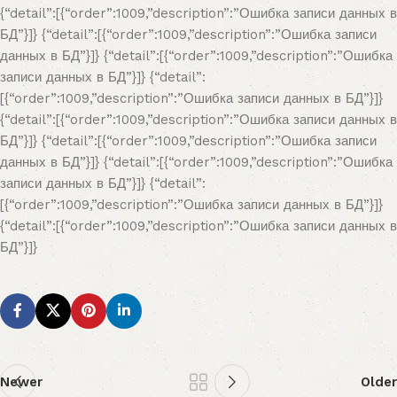
{“detail”:[{“order”:1009,”description”:”Ошибка записи данных в
БД”}]} {“detail”:[{“order”:1009,”description”:”Ошибка записи
данных в БД”}]} {“detail”:[{“order”:1009,”description”:”Ошибка
записи данных в БД”}]} {“detail”:
[{“order”:1009,”description”:”Ошибка записи данных в БД”}]}
{“detail”:[{“order”:1009,”description”:”Ошибка записи данных в
БД”}]} {“detail”:[{“order”:1009,”description”:”Ошибка записи
данных в БД”}]} {“detail”:[{“order”:1009,”description”:”Ошибка
записи данных в БД”}]} {“detail”:
[{“order”:1009,”description”:”Ошибка записи данных в БД”}]}
{“detail”:[{“order”:1009,”description”:”Ошибка записи данных в
БД”}]}
Newer
Older