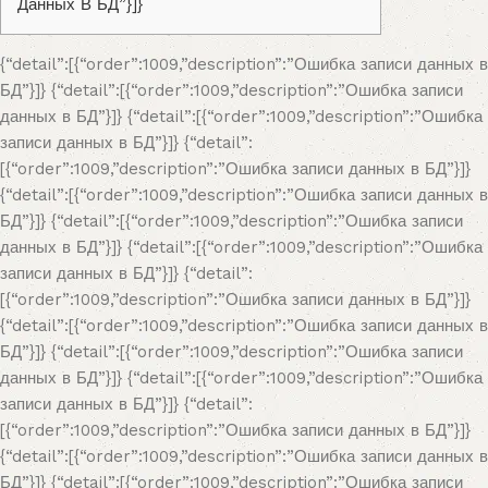
Данных В БД”}]}
{“detail”:[{“order”:1009,”description”:”Ошибка записи данных в
БД”}]} {“detail”:[{“order”:1009,”description”:”Ошибка записи
данных в БД”}]} {“detail”:[{“order”:1009,”description”:”Ошибка
записи данных в БД”}]} {“detail”:
[{“order”:1009,”description”:”Ошибка записи данных в БД”}]}
{“detail”:[{“order”:1009,”description”:”Ошибка записи данных в
БД”}]} {“detail”:[{“order”:1009,”description”:”Ошибка записи
данных в БД”}]} {“detail”:[{“order”:1009,”description”:”Ошибка
записи данных в БД”}]} {“detail”:
[{“order”:1009,”description”:”Ошибка записи данных в БД”}]}
{“detail”:[{“order”:1009,”description”:”Ошибка записи данных в
БД”}]} {“detail”:[{“order”:1009,”description”:”Ошибка записи
данных в БД”}]} {“detail”:[{“order”:1009,”description”:”Ошибка
записи данных в БД”}]} {“detail”:
[{“order”:1009,”description”:”Ошибка записи данных в БД”}]}
{“detail”:[{“order”:1009,”description”:”Ошибка записи данных в
БД”}]} {“detail”:[{“order”:1009,”description”:”Ошибка записи