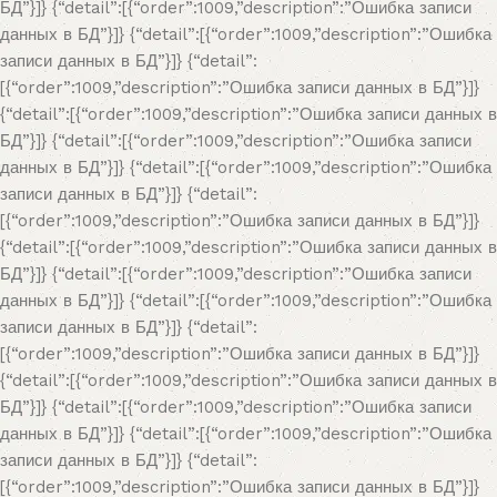
БД”}]} {“detail”:[{“order”:1009,”description”:”Ошибка записи
данных в БД”}]} {“detail”:[{“order”:1009,”description”:”Ошибка
записи данных в БД”}]} {“detail”:
[{“order”:1009,”description”:”Ошибка записи данных в БД”}]}
{“detail”:[{“order”:1009,”description”:”Ошибка записи данных в
БД”}]} {“detail”:[{“order”:1009,”description”:”Ошибка записи
данных в БД”}]} {“detail”:[{“order”:1009,”description”:”Ошибка
записи данных в БД”}]} {“detail”:
[{“order”:1009,”description”:”Ошибка записи данных в БД”}]}
{“detail”:[{“order”:1009,”description”:”Ошибка записи данных в
БД”}]} {“detail”:[{“order”:1009,”description”:”Ошибка записи
данных в БД”}]} {“detail”:[{“order”:1009,”description”:”Ошибка
записи данных в БД”}]} {“detail”:
[{“order”:1009,”description”:”Ошибка записи данных в БД”}]}
{“detail”:[{“order”:1009,”description”:”Ошибка записи данных в
БД”}]} {“detail”:[{“order”:1009,”description”:”Ошибка записи
данных в БД”}]} {“detail”:[{“order”:1009,”description”:”Ошибка
записи данных в БД”}]} {“detail”:
[{“order”:1009,”description”:”Ошибка записи данных в БД”}]}