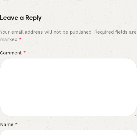
Leave a Reply
Your email address will not be published.
Required fields are
*
marked
*
Comment
*
Name