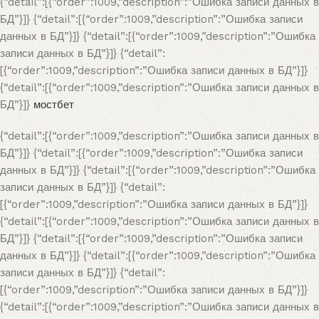
{“detail”:[{“order”:1009,”description”:”Ошибка записи данных в
БД”}]} {“detail”:[{“order”:1009,”description”:”Ошибка записи
данных в БД”}]} {“detail”:[{“order”:1009,”description”:”Ошибка
записи данных в БД”}]} {“detail”:
[{“order”:1009,”description”:”Ошибка записи данных в БД”}]}
{“detail”:[{“order”:1009,”description”:”Ошибка записи данных в
БД”}]}
мостбет
{“detail”:[{“order”:1009,”description”:”Ошибка записи данных в
БД”}]} {“detail”:[{“order”:1009,”description”:”Ошибка записи
данных в БД”}]} {“detail”:[{“order”:1009,”description”:”Ошибка
записи данных в БД”}]} {“detail”:
[{“order”:1009,”description”:”Ошибка записи данных в БД”}]}
{“detail”:[{“order”:1009,”description”:”Ошибка записи данных в
БД”}]} {“detail”:[{“order”:1009,”description”:”Ошибка записи
данных в БД”}]} {“detail”:[{“order”:1009,”description”:”Ошибка
записи данных в БД”}]} {“detail”:
[{“order”:1009,”description”:”Ошибка записи данных в БД”}]}
{“detail”:[{“order”:1009,”description”:”Ошибка записи данных в