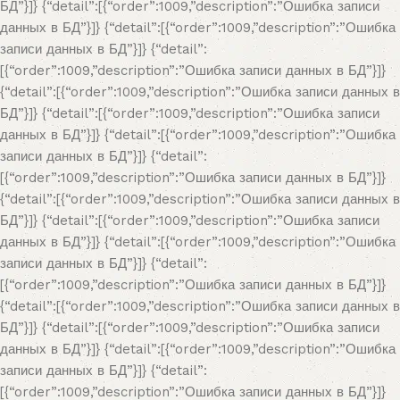
БД”}]} {“detail”:[{“order”:1009,”description”:”Ошибка записи
данных в БД”}]} {“detail”:[{“order”:1009,”description”:”Ошибка
записи данных в БД”}]} {“detail”:
[{“order”:1009,”description”:”Ошибка записи данных в БД”}]}
{“detail”:[{“order”:1009,”description”:”Ошибка записи данных в
БД”}]} {“detail”:[{“order”:1009,”description”:”Ошибка записи
данных в БД”}]} {“detail”:[{“order”:1009,”description”:”Ошибка
записи данных в БД”}]} {“detail”:
[{“order”:1009,”description”:”Ошибка записи данных в БД”}]}
{“detail”:[{“order”:1009,”description”:”Ошибка записи данных в
БД”}]} {“detail”:[{“order”:1009,”description”:”Ошибка записи
данных в БД”}]} {“detail”:[{“order”:1009,”description”:”Ошибка
записи данных в БД”}]} {“detail”:
[{“order”:1009,”description”:”Ошибка записи данных в БД”}]}
{“detail”:[{“order”:1009,”description”:”Ошибка записи данных в
БД”}]} {“detail”:[{“order”:1009,”description”:”Ошибка записи
данных в БД”}]} {“detail”:[{“order”:1009,”description”:”Ошибка
записи данных в БД”}]} {“detail”:
[{“order”:1009,”description”:”Ошибка записи данных в БД”}]}