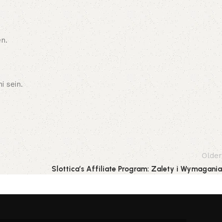
en.
i sein.
Older
Slottica’s Affiliate Program: Zalety i Wymagania