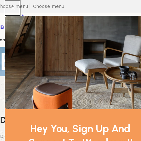
hoose menu
Choose menu
ome
Bedding
Quilted Products
Kids
Hi-Viz
Non Woven
Bathrobe
Blog
Die Zukunft v
Die Zukunft von Online-Casino-Boni
Hey You, Sign Up And
Die Welt der Online-Casinos entwickelt sich ständig weiter,