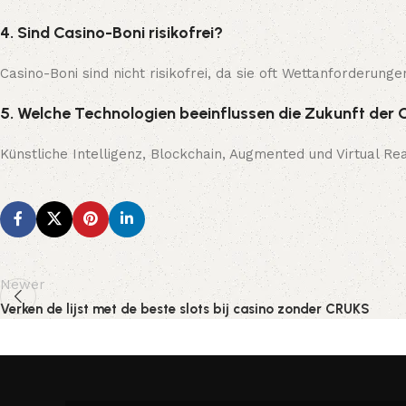
4. Sind Casino-Boni risikofrei?
Casino-Boni sind nicht risikofrei, da sie oft Wettanforderun
5. Welche Technologien beeinflussen die Zukunft der 
Künstliche Intelligenz, Blockchain, Augmented und Virtual Re
Newer
Verken de lijst met de beste slots bij casino zonder CRUKS