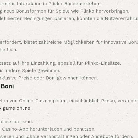
e mehr Interaktion in Plinko-Runden erleben.
lig neue Bonusformen für Spiele wie Plinko hervorbringen.
definierten Bedingungen basieren, könnten die Nutzererfahru
 erfordert, bietet zahlreiche Möglichkeiten für innovative Bo
ießlich:
atz auf ihre Einzahlung, speziell für Plinko-Einsätze.
ür andere Spiele gewinnen.
exklusive Preise oder Boni gewinnen können.
 Boni
n von Online-Casinospielen, einschließlich Plinko, veränder
o game online
lidierbar sind.
ie Casino-App herunterladen und benutzen.
asieren und lokale Veranstaltungen oder Angebote fördern.