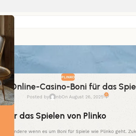
PLINKO
on Online-Casino-Boni für das Spie
0
Posted by
nb
On August 26, 2025
 für das Spielen von Plinko
 insbesondere wenn es um Boni für Spiele wie Plinko geht. Z