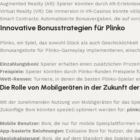
Augmented Reality (AR): Spieler könnten durch AR-Erlebniss
Virtual Reality (VR): Die Immersion in VR-Casinos könnte völ
Smart Contracts: Automatisierte Bonusvergaben, die auf vor
Innovative Bonusstrategien für Plinko
Plinko, ein Spiel, das sowohl Glück als auch Geschicklichkeit
Bonusangebote für Plinko-Gameplay implementieren, einschl
Einzahlungsboni:
Spieler erhalten einen zusätzlichen Prozents
Freispiele:
Spieler könnten durch Plinko-Runden Freispiele f
Wett-Rennen:
Turniere, in denen die besten Plinko-Spieler 
Die Rolle von Mobilgeräten in der Zukunft der
Mit der zunehmenden Nutzung von Mobilgeräten für das Spiele
Zukünftige Boni könnten speziell optimiert werden für:
plink
Mobile Benutzer:
Boni, die nur für mobile Spielplattformen va
App-basierte Belohnungen:
Exklusive Boni für Nutzer, die d
Geolokalisierung:
Boni, die auf dem Standort des Spielers b