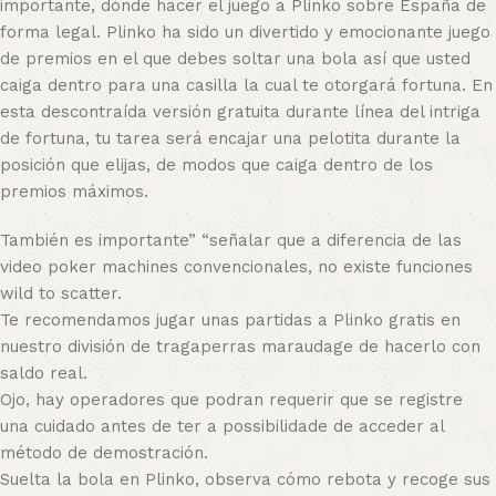
importante, dónde hacer el juego a Plinko sobre España de
forma legal. Plinko ha sido un divertido y emocionante juego
de premios en el que debes soltar una bola así que usted
caiga dentro para una casilla la cual te otorgará fortuna. En
esta descontraída versión gratuita durante línea del intriga
de fortuna, tu tarea será encajar una pelotita durante la
posición que elijas, de modos que caiga dentro de los
premios máximos.
También es importante” “señalar que a diferencia de las
video poker machines convencionales, no existe funciones
wild to scatter.
Te recomendamos jugar unas partidas a Plinko gratis en
nuestro división de tragaperras maraudage de hacerlo con
saldo real.
Ojo, hay operadores que podran requerir que se registre
una cuidado antes de ter a possibilidade de acceder al
método de demostración.
Suelta la bola en Plinko, observa cómo rebota y recoge sus