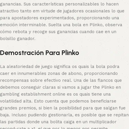
ganancias. Sus características personalizables lo hacen
atractivo tanto em virtude de jugadores ocasionales lo que
para apostadores experimentados, proporcionando una
emoción interminable. Suelta una bola en Plinko, observa
cómo rebota y recoge sus ganancias cuando cae en un
bolsillo ganador.
Demostración Para Plinko
La aleatoriedad de juego significa os quais la bola podra
caer en innumerables zonas de abono, proporcionando
recompensas sobre efectivo real. Una de las flancos que
debemos conseguir claras si vamos a jugar the Plinko en
gambling establishment online es os quais tiene una
volatilidad alta. Esto cuenta que podemos beneficiarse
grandes premios, si bien la posibilidad para que salgan fue
baja. Incluso pudiendo gestionarla, es posible que se repitan
las partidas donde una bolita caiga en un multiplicador
second-rate a x1, el que por lo menos nos permite