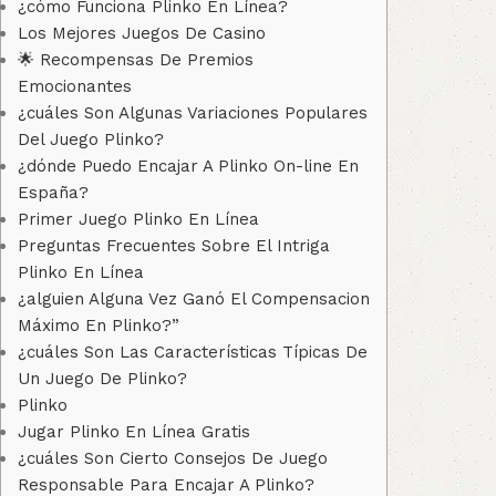
¿cómo Funciona Plinko En Línea?
Los Mejores Juegos De Casino
🌟 Recompensas De Premios
Emocionantes
¿cuáles Son Algunas Variaciones Populares
Del Juego Plinko?
¿dónde Puedo Encajar A Plinko On-line En
España?
Primer Juego Plinko En Línea
Preguntas Frecuentes Sobre El Intriga
Plinko En Línea
¿alguien Alguna Vez Ganó El Compensacion
Máximo En Plinko?”
¿cuáles Son Las Características Típicas De
Un Juego De Plinko?
Plinko
Jugar Plinko En Línea Gratis
¿cuáles Son Cierto Consejos De Juego
Responsable Para Encajar A Plinko?