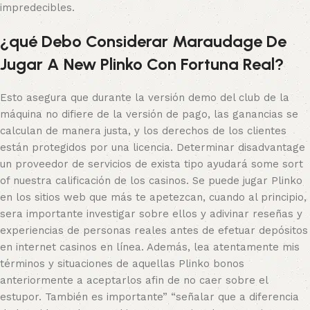
impredecibles.
¿qué Debo Considerar Maraudage De
Jugar A New Plinko Con Fortuna Real?
Esto asegura que durante la versión demo del club de la
máquina no difiere de la versión de pago, las ganancias se
calculan de manera justa, y los derechos de los clientes
están protegidos por una licencia. Determinar disadvantage
un proveedor de servicios de exista tipo ayudará some sort
of nuestra calificación de los casinos. Se puede jugar Plinko
en los sitios web que más te apetezcan, cuando al principio,
sera importante investigar sobre ellos y adivinar reseñas y
experiencias de personas reales antes de efetuar depósitos
en internet casinos en línea. Además, lea atentamente mis
términos y situaciones de aquellas Plinko bonos
anteriormente a aceptarlos afin de no caer sobre el
estupor. También es importante” “señalar que a diferencia