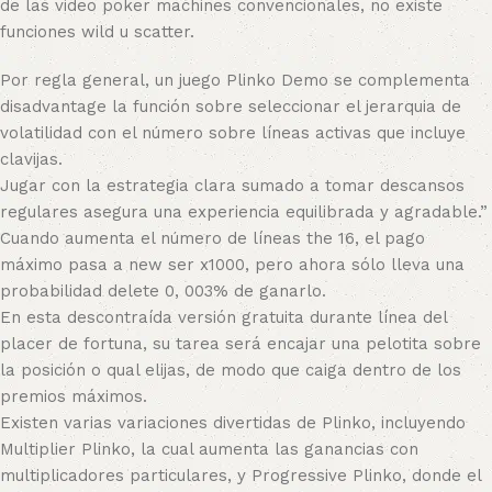
de las video poker machines convencionales, no existe
funciones wild u scatter.
Por regla general, un juego Plinko Demo se complementa
disadvantage la función sobre seleccionar el jerarquia de
volatilidad con el número sobre líneas activas que incluye
clavijas.
Jugar con la estrategia clara sumado a tomar descansos
regulares asegura una experiencia equilibrada y agradable.”
Cuando aumenta el número de líneas the 16, el pago
máximo pasa a new ser x1000, pero ahora sólo lleva una
probabilidad delete 0, 003% de ganarlo.
En esta descontraída versión gratuita durante línea del
placer de fortuna, su tarea será encajar una pelotita sobre
la posición o qual elijas, de modo que caiga dentro de los
premios máximos.
Existen varias variaciones divertidas de Plinko, incluyendo
Multiplier Plinko, la cual aumenta las ganancias con
multiplicadores particulares, y Progressive Plinko, donde el