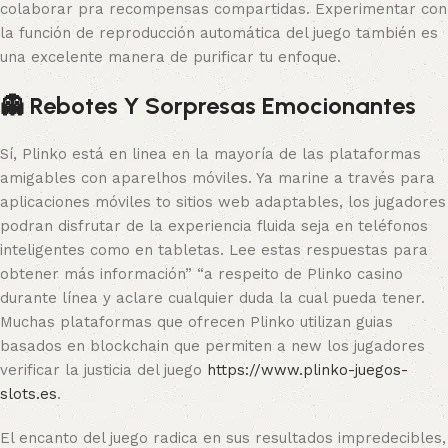
colaborar pra recompensas compartidas. Experimentar con
la función de reproducción automática del juego también es
una excelente manera de purificar tu enfoque.
👻 Rebotes Y Sorpresas Emocionantes
Sí, Plinko está en linea en la mayoría de las plataformas
amigables con aparelhos móviles. Ya marine a través para
aplicaciones móviles to sitios web adaptables, los jugadores
podran disfrutar de la experiencia fluida seja en teléfonos
inteligentes como en tabletas. Lee estas respuestas para
obtener más información” “a respeito de Plinko casino
durante línea y aclare cualquier duda la cual pueda tener.
Muchas plataformas que ofrecen Plinko utilizan guias
basados en blockchain que permiten a new los jugadores
verificar la justicia del juego
https://www.plinko-juegos-
slots.es
.
El encanto del juego radica en sus resultados impredecibles,