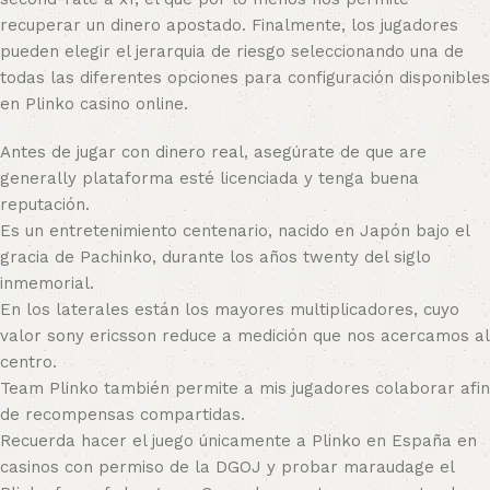
recuperar un dinero apostado. Finalmente, los jugadores
pueden elegir el jerarquia de riesgo seleccionando una de
todas las diferentes opciones para configuración disponibles
en Plinko casino online.
Antes de jugar con dinero real, asegúrate de que are
generally plataforma esté licenciada y tenga buena
reputación.
Es un entretenimiento centenario, nacido en Japón bajo el
gracia de Pachinko, durante los años twenty del siglo
inmemorial.
En los laterales están los mayores multiplicadores, cuyo
valor sony ericsson reduce a medición que nos acercamos al
centro.
Team Plinko también permite a mis jugadores colaborar afin
de recompensas compartidas.
Recuerda hacer el juego únicamente a Plinko en España en
casinos con permiso de la DGOJ y probar maraudage el