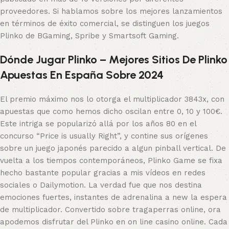
proveedores. Si hablamos sobre los mejores lanzamientos
en términos de éxito comercial, se distinguen los juegos
Plinko de BGaming, Spribe y Smartsoft Gaming.
Dónde Jugar Plinko – Mejores Sitios De Plinko
Apuestas En España Sobre 2024
El premio máximo nos lo otorga el multiplicador 3843x, con
apuestas que como hemos dicho oscilan entre 0, 10 y 100€.
Este intriga se popularizó allá por los años 80 en el
concurso “Price is usually Right”, y contine sus orígenes
sobre un juego japonés parecido a algun pinball vertical. De
vuelta a los tiempos contemporáneos, Plinko Game se fixa
hecho bastante popular gracias a mis vídeos en redes
sociales o Dailymotion. La verdad fue que nos destina
emociones fuertes, instantes de adrenalina a new la espera
de multiplicador. Convertido sobre tragaperras online, ora
apodemos disfrutar del Plinko en on line casino online. Cada