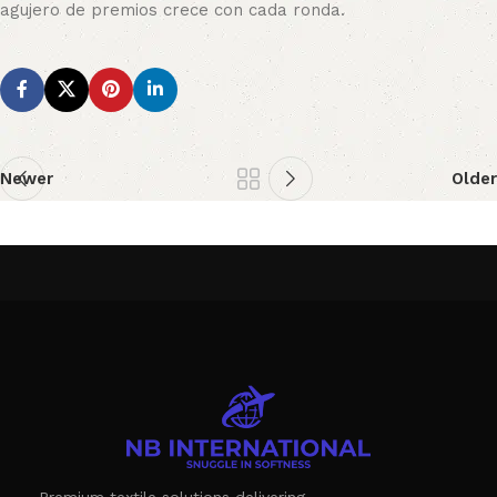
agujero de premios crece con cada ronda.
Newer
Older
Premium textile solutions delivering