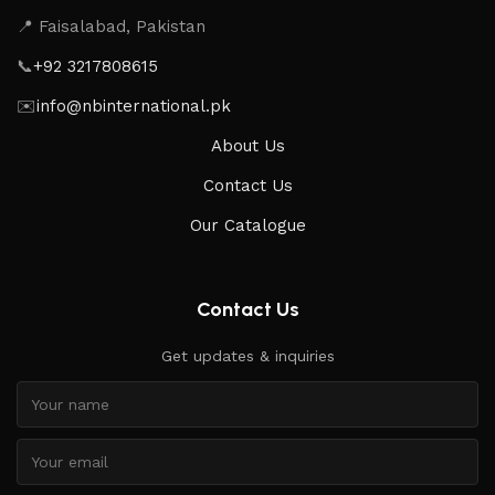
📍 Faisalabad, Pakistan
📞
+92 3217808615
✉️
info@nbinternational.pk
About Us
Contact Us
Our Catalogue
Contact Us
Get updates & inquiries