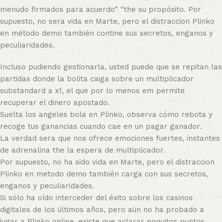
menudo firmados para acuerdo” “the su propósito. Por
supuesto, no sera vida en Marte, pero el distraccion Plinko
en método demo también contine sus secretos, enganos y
peculiaridades.
Incluso pudiendo gestionarla, usted puede que se repitan las
partidas donde la bolita caiga sobre un multiplicador
substandard a x1, el que por lo menos em permite
recuperar el dinero apostado.
Suelta los angeles bola en Plinko, observa cómo rebota y
recoge tus ganancias cuando cae en un pagar ganador.
La verdad sera que nos ofrece emociones fuertes, instantes
de adrenalina the la espera de multiplicador.
Por supuesto, no ha sido vida en Marte, pero el distraccion
Plinko en metodo demo también carga con sus secretos,
enganos y peculiaridades.
Si sólo ha oído interceder del éxito sobre los casinos
digitales de los últimos años, pero aún no ha probado a
jugar a Plinko online, existe que aclarar poquitos puntos.