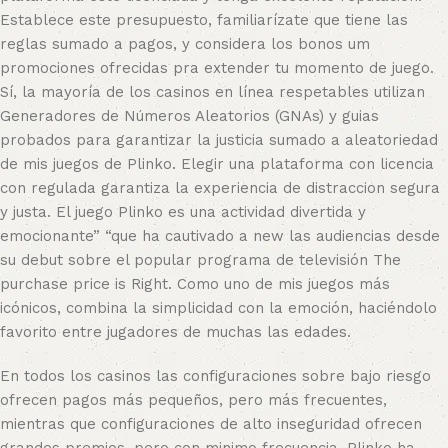
Establece este presupuesto, familiarízate que tiene las
reglas sumado a pagos, y considera los bonos um
promociones ofrecidas pra extender tu momento de juego.
Sí, la mayoría de los casinos en línea respetables utilizan
Generadores de Números Aleatorios (GNAs) y guias
probados para garantizar la justicia sumado a aleatoriedad
de mis juegos de Plinko. Elegir una plataforma con licencia
con regulada garantiza la experiencia de distraccion segura
y justa. El juego Plinko es una actividad divertida y
emocionante” “que ha cautivado a new las audiencias desde
su debut sobre el popular programa de televisión The
purchase price is Right. Como uno de mis juegos más
icónicos, combina la simplicidad con la emoción, haciéndolo
favorito entre jugadores de muchas las edades.
En todos los casinos las configuraciones sobre bajo riesgo
ofrecen pagos más pequeños, pero más frecuentes,
mientras que configuraciones de alto inseguridad ofrecen