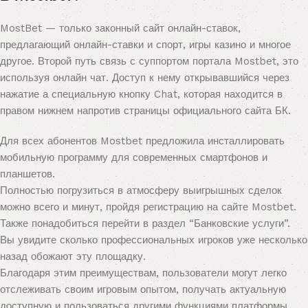
MostBet — только законный сайт онлайн-ставок,
предлагающий онлайн-ставки и спорт, игры казино и многое
другое. Второй путь связь с суппортом портала Mostbet, это
используя онлайн чат. Доступ к нему открывавшийся через
нажатие а специальную кнопку Chat, которая находится в
правом нижнем напротив страницы официального сайта БК.
Для всех абонентов Mostbet предложила инсталлировать
мобильную программу для современных смартфонов и
планшетов.
Полностью погрузиться в атмосферу выигрышных сделок
можно всего и минут, пройдя регистрацию на сайте Mostbet.
Также понадобиться перейти в раздел “Банковские услуги”.
Вы увидите сколько профессиональных игроков уже несколько
назад обожают эту площадку.
Благодаря этим преимуществам, пользователи могут легко
отслеживать своим игровым опытом, получать актуальную
доступную и пользоваться другими функциями платформы