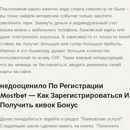
Поклонником какого конечно вида спорта севилестр не были –
вы точно найдем интересное событие только захотите
заключить пари. Закинуть деньги и индивидуальный счет
игрока можно с мобильного телефона, банковской карты или
даже электронного кошелька. В зависимости от точности твоей
ставки, вы получит большую или супер-большую прибыль.
Именно и это букмекеру думает большое количество
пользователей по всему СНГ. Также важный неподходящий,
что вы можешь не беспокоиться, вводить реквизиты своей
карты на сайте.
недооценило По Регистрации
Mostbet — Как Зарегистрироваться И
Получить кивок Бонус
Далее понадобиться перейти и раздел “Банковские услуги”.
Следующим шагом сделано нажать на кнопку “Пополнить