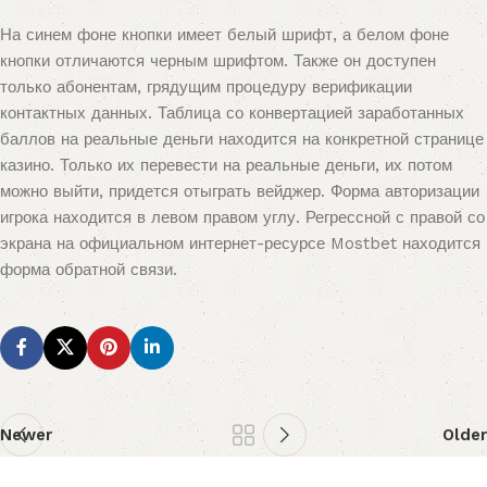
На синем фоне кнопки имеет белый шрифт, а белом фоне
кнопки отличаются черным шрифтом. Также он доступен
только абонентам, грядущим процедуру верификации
контактных данных. Таблица со конвертацией заработанных
баллов на реальные деньги находится на конкретной странице
казино. Только их перевести на реальные деньги, их потом
можно выйти, придется отыграть вейджер. Форма авторизации
игрока находится в левом правом углу. Регрессной с правой со
экрана на официальном интернет-ресурсе Mostbet находится
форма обратной связи.
Newer
Older