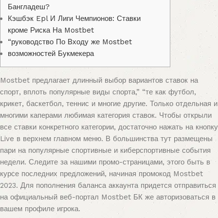
Бангладеш?
Кэшбэк Epl И Лиги Чемпионов: Ставки
кроме Риска На Mostbet
“руководство По Входу же Mostbet
возможностей Букмекера
Mostbet предлагает длинный выбор вариантов ставок на
спорт, вплоть популярные виды спорта,” “те как футбол,
крикет, баскетбол, теннис и многие другие. Только отдельная и
многими каперами любимая категория ставок. Чтобы открыли
все ставки конкретного категории, достаточно нажать на кнопку
Live в верхнем главном меню. В большинства тут размещены
пари на популярные спортивные и киберспортивные события
недели. Следите за нашими промо-страницами, этого быть в
курсе последних предложений, начиная промокод Mostbet
2023. Для пополнения баланса аккаунта придется отправиться
на официальный веб-портал Mostbet БК же авторизоваться в
вашем профиле игрока.