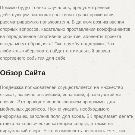
Помимо будут только случалось, предусмотренные
действующим законодательством страны проживания
рассматриваемого пользователя. В данном возникновения
спорных вопросов, касательно проставления коэффициентов
на определенное спортивное событие, абоненты проекта
всегда могут обращаясь” “же службу поддержки. Раз
любитель киберспорта найдет оптимальный вариант
спортивного события для себе.
Обзор Сайта
Поддержка пользователей осуществляется на множество
языках, включая английский, испанский, французский же
прочие. Это проход с использованием программы для
мобильных девайсов. Нужно указать необходимого
информацию, заполнив поля для входа. БК предлагает делать
ставки на классические категории спорта, а также на
виртуальный спорт. Есть возможность пополнить счет, как