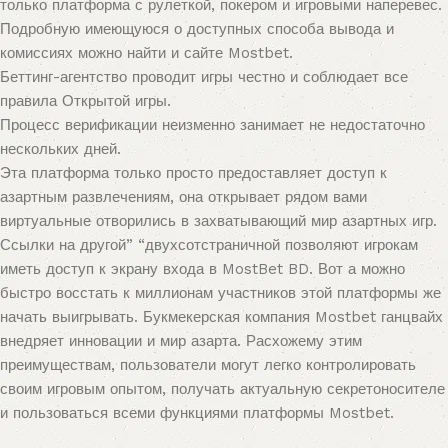
только платформа с рулеткой, покером и игровыми наперевес.
Подробную имеющуюся о доступных способа вывода и
комиссиях можно найти и сайте Mostbet.
Беттинг-агентство проводит игры честно и соблюдает все
правила Открытой игры.
Процесс верификации неизменно занимает не недостаточно
нескольких дней.
Эта платформа только просто предоставляет доступ к
азартным развлечениям, она открывает рядом вами
виртуальные отворились в захватывающий мир азартных игр.
Ссылки на другой” “двухсотстраничной позволяют игрокам
иметь доступ к экрану входа в MostBet BD. Вот а можно
быстро восстать к миллионам участников этой платформы же
начать выигрывать. Букмекерская компания Mostbet ганцвайх
внедряет инновации и мир азарта. Расхожему этим
преимуществам, пользователи могут легко контролировать
своим игровым опытом, получать актуальную секретоносителе
и пользоваться всеми функциями платформы Mostbet.