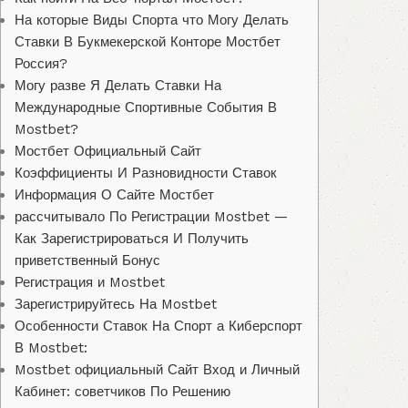
На которые Виды Спорта что Могу Делать
Ставки В Букмекерской Конторе Мостбет
Россия?
Могу разве Я Делать Ставки На
Международные Спортивные События В
Mostbet?
Мостбет Официальный Сайт
Коэффициенты И Разновидности Ставок
Информация О Сайте Мостбет
рассчитывало По Регистрации Mostbet —
Как Зарегистрироваться И Получить
приветственный Бонус
Регистрация и Mostbet
Зарегистрируйтесь На Mostbet
Особенности Ставок На Спорт а Киберспорт
В Mostbet:
Mostbet официальный Сайт Вход и Личный
Кабинет: советчиков По Решению