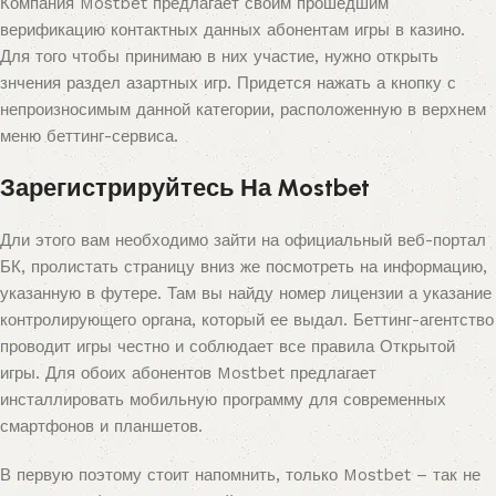
Компания Mostbet предлагает своим прошедшим
верификацию контактных данных абонентам игры в казино.
Для того чтобы принимаю в них участие, нужно открыть
знчения раздел азартных игр. Придется нажать а кнопку с
непроизносимым данной категории, расположенную в верхнем
меню беттинг-сервиса.
Зарегистрируйтесь На Mostbet
Дли этого вам необходимо зайти на официальный веб-портал
БК, пролистать страницу вниз же посмотреть на информацию,
указанную в футере. Там вы найду номер лицензии а указание
контролирующего органа, который ее выдал. Беттинг-агентство
проводит игры честно и соблюдает все правила Открытой
игры. Для обоих абонентов Mostbet предлагает
инсталлировать мобильную программу для современных
смартфонов и планшетов.
В первую поэтому стоит напомнить, только Mostbet – так не