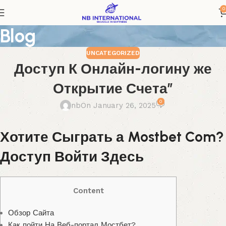
0
Blog
UNCATEGORIZED
Доступ К Онлайн-логину же
Открытие Счета”
0
nb
On January 26, 2025
Хотите Сыграть а Mostbet Com?
Доступ Войти Здесь
Content
Обзор Сайта
Как пойти На Веб-портал Мостбет?