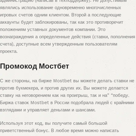
администрацию (написав в техподдержку). Не допустимым
являлись использование одновременно многочисленных
игровых счетов одним клиентом. Второй а последующие
аккаунты будет заблокированы, так как это противоречит
положениям уставных документов компании. Это
вознаграждения а определенные действия (ставки, пополнения
счета), доступные всем утвержденным пользователям
проекта.
Промокод Мостбет
С же стороны, на бирже Mostbet вы можете делать ставки не
против букмекера, и против других их. Вы можете делается
ставку на неговорением как на проигрыш, так и на” “победу.
Биржа ставок Mostbet в России подобрала людей с крайними
взглядами и управляет деньгами и шансами.
Используя этот код, вы получите самый большой
приветственный бонус. В любое время можно написать