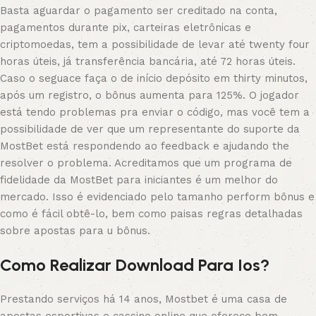
Basta aguardar o pagamento ser creditado na conta,
pagamentos durante pix, carteiras eletrônicas e
criptomoedas, tem a possibilidade de levar até twenty four
horas úteis, já transferência bancária, até 72 horas úteis.
Caso o seguace faça o de início depósito em thirty minutos,
após um registro, o bônus aumenta para 125%. O jogador
está tendo problemas pra enviar o código, mas você tem a
possibilidade de ver que um representante do suporte da
MostBet está respondendo ao feedback e ajudando the
resolver o problema. Acreditamos que um programa de
fidelidade da MostBet para iniciantes é um melhor do
mercado. Isso é evidenciado pelo tamanho perform bônus e
como é fácil obtê-lo, bem como paisas regras detalhadas
sobre apostas para u bônus.
Como Realizar Download Para Ios?
Prestando serviços há 14 anos, Mostbet é uma casa de