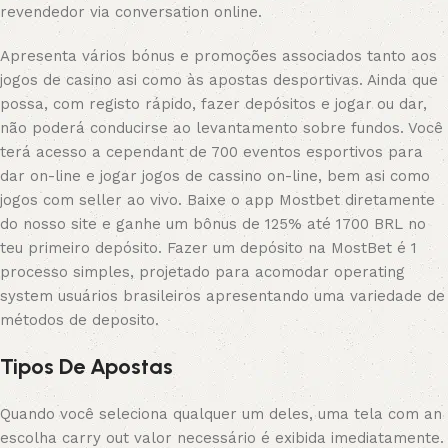
revendedor via conversation online.
Apresenta vários bónus e promoções associados tanto aos
jogos de casino asi como às apostas desportivas. Ainda que
possa, com registo rápido, fazer depósitos e jogar ou dar,
não poderá conducirse ao levantamento sobre fundos. Você
terá acesso a cependant de 700 eventos esportivos para
dar on-line e jogar jogos de cassino on-line, bem asi como
jogos com seller ao vivo. Baixe o app Mostbet diretamente
do nosso site e ganhe um bônus de 125% até 1700 BRL no
teu primeiro depósito. Fazer um depósito na MostBet é 1
processo simples, projetado para acomodar operating
system usuários brasileiros apresentando uma variedade de
métodos de deposito.
Tipos De Apostas
Quando você seleciona qualquer um deles, uma tela com an
escolha carry out valor necessário é exibida imediatamente.