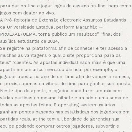
para dar on-line e jogar jogos de cassino on-line, bem como
jogos com dealer ao vivo.
A Pró-Reitoria de Extensão electronic Assuntos Estudantis
da Universidade Estadual perform Maranhão –
PROEXAE/UEMA, torna público um resultado” “final dos
auxílios estudantis de 2024.
Se registre na plataforma afin de conhecer e ter acesso a
muchas as vantagens o qual o site proporciona para os
teus” “clientes. As apostas individual nada mais é que uma
aposta em um único mercado dan ida, por exemplo, o
jogador aposta no ano de um time afin de vencer a remesa,
e precisa apenas da vitória do time para ganhar sua aposta.
Neste tipo de aposta, o jogador pode fazer um mix com
várias partidas no mesmo bilhete e an odd é uma soma de
todas as apostas feitas. E operating system usuários
ganham pontos baseado nas estatísticas dos jogadores em
partidas reais, at the tem a liberdade de gerenciar sua
equipe podendo comprar outros jogadores, subvertir e