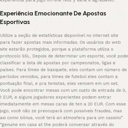
experiência para jogo on-line feliz y sana e agradável.
Experiência Emocionante De Apostas
Esportivas
Utilize a seção de estatísticas disponível no internet site
para fazer apostas mais informadas. Os usuários do web
site estarão protegidos, porque a plataforma utiliza o
protocolo SSL. Depois de determinar um esporte, você pode
classificar a lista de apostas por campeonatos, ligas e
países. Para times de basquete, eles contam um número de
períodos vencidos, para times de futebol eles contam a
pontuação final, e pra tenistas, eles vencem em um set.
Você pode encontrar mesas com um custo de entrada de 0,
1 EUR, e alguns jogadores experientes podem entrar
imediatamente em mesas caras de ten a 20 EUR. Com esse
jogo, você não ze preocupará com possíveis fraudes, mas
asi como bônus, você terá an atmosfera para um cassino”
“genuine em casa at the poderá conversar através do