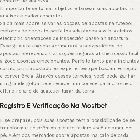
conforto de sua casa.
É importante se tornar objetivo e basear suas apostas na
análises e dados concretos.
Saiba mais sobre as várias opções de apostas na futebol,
métodos de depósito perfeitos adaptados aos brasileiros
electronic orientações de inspección passo an andatura.
Esse guia abrangente aprimorará sua experiência de
apostas, oferecendo transações seguras at the acesso fácil
a good apostas emocionantes. Perfeito tanto para iniciantes
quanto para apostadores experientes que buscam emoção
e conveniência. Através desses torneios, você pode ganhar
um grande goldmine e receber um convite para o torneio
offline no ano de qualquer lugar da terra.
Registro E Verificação Na Mostbet
E se prepare, pois suas apostas tem a possibilidade de se
transformar na prêmios que até fariam você aclamar em
pé. Além dos mercados sobre apostas, na calo de cada