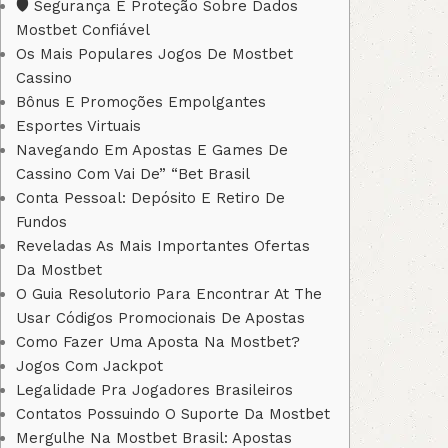
🛡️ Segurança E Proteção Sobre Dados
Mostbet Confiável
Os Mais Populares Jogos De Mostbet
Cassino
Bônus E Promoções Empolgantes
Esportes Virtuais
Navegando Em Apostas E Games De
Cassino Com Vai De” “Bet Brasil
Conta Pessoal: Depósito E Retiro De
Fundos
Reveladas As Mais Importantes Ofertas
Da Mostbet
O Guia Resolutorio Para Encontrar At The
Usar Códigos Promocionais De Apostas
Como Fazer Uma Aposta Na Mostbet?
Jogos Com Jackpot
Legalidade Pra Jogadores Brasileiros
Contatos Possuindo O Suporte Da Mostbet
Mergulhe Na Mostbet Brasil: Apostas