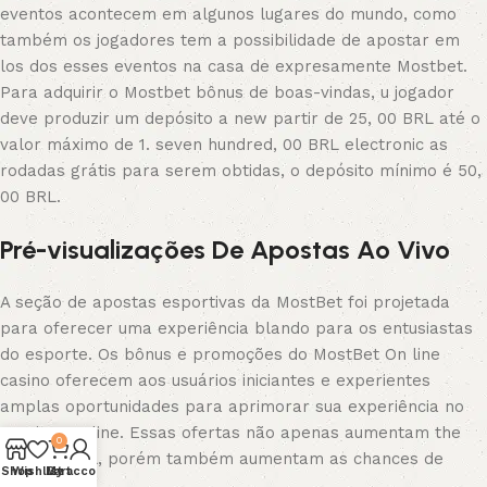
eventos acontecem em algunos lugares do mundo, como
também os jogadores tem a possibilidade de apostar em
los dos esses eventos na casa de expresamente Mostbet.
Para adquirir o Mostbet bônus de boas-vindas, u jogador
deve produzir um depósito a new partir de 25, 00 BRL até o
valor máximo de 1. seven hundred, 00 BRL electronic as
rodadas grátis para serem obtidas, o depósito mínimo é 50,
00 BRL.
Pré-visualizações De Apostas Ao Vivo
A seção de apostas esportivas da MostBet foi projetada
para oferecer uma experiência blando para os entusiastas
do esporte. Os bônus e promoções do MostBet On line
casino oferecem aos usuários iniciantes e experientes
amplas oportunidades para aprimorar sua experiência no
cassino on-line. Essas ofertas não apenas aumentam the
0
banca inicial, porém também aumentam as chances de
Shop
Wishlist
My account
Cart
ganhar.