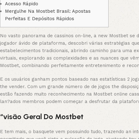
Acesso Rápido
Mergulhe Na Mostbet Brasil: Apostas
Perfeitas E Depósitos Rápidos
No vasto panorama de cassinos on-line, a new Mostbet se d
jogador ávido de plataforma, descobri várias estratégias qu
estabelecimentos tradicionais, abrindo caminho para uma ex
virtuais, explorando as complexidades e as nuances que vêm
Mostbet, combinando perfeitamente entretenimento e recom
E os usuários ganham pontos baseado nas estatísticas 2 jog
the vender. Com um grande número de de jogos the disposição 
estão fazendo muito reconhecimento na Mostbet online cassi
lan?ados membros podem começar a desfrutar da plataform
“visão Geral Do Mostbet
E tem mais, o basquete vem possuindo tudo, trazendo an int