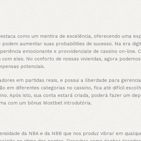
estaca como um mentira de excelência, oferecendo uma exper
e podem aumentar suas probabilities de sucesso. Na era digi
periência emocionante e provvidenziale de cassino on-line. 
 com eles. No conforto de nossas viviendas, agora podemos 
pensas potenciais.
adores em partidas reais, e possui a liberdade para gerenci
em diferentes categorias no cassino, fica até difícil escolh
no. Após isto, sua conta estará criada, poderá fazer um dep
a com um bônus Mostbet introdutória.
ensidade da NBA e da NBB que nos produz vibrar em qualquer