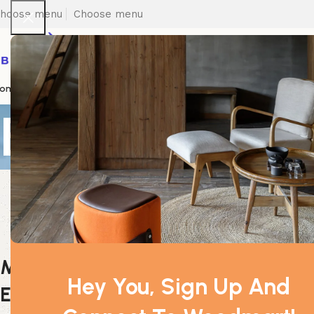
hoose menu
Choose menu
ome
Bedding
Quilted Products
Kids
Hi-Viz
Non Woven
Bathrobe
Blog
Mostbet Apostas Desportivas E Cas
Hey You, Sign Up And
Entar