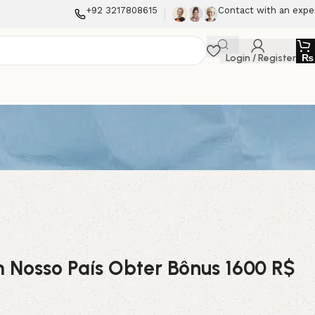
+92 3217808615
Contact with an expe
Login / Register
₨
m Nosso País Obter Bônus 1600 R$