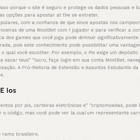
isso porque o site é seguro e protege os dados pessoais e ba
ras opções para apostar at the se entreter.
opulares, com a confianza de que since apostas nos campeon
nanceiras de uma MostBet com 1 jogador e para verificar a c
 dos games que você joga pode diminuir significativamente s
da, pois este conhecimento pode possibilitar uma vantagem 
 qual você escolher. Por exemplo, o Pix exige um depósito 
 sacar teus” “lucro, faça login em sua conta MostBet, nave
ransação. A Pró-Reitoria de Extensão e Assuntos Estudantis
4.
E Ios
os por pix, carteiras eletrônicas e” “criptomoedas, pode lev
iar o código, mas você pode ver la cual um representante c
ramo brasileiro.