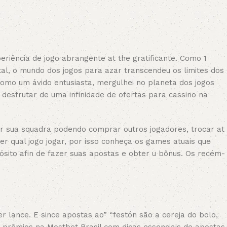
iência de jogo abrangente at the gratificante. Como 1
tal, o mundo dos jogos para azar transcendeu os limites dos
Como um ávido entusiasta, mergulhei no planeta dos jogos
desfrutar de uma infinidade de ofertas para cassino na
ar sua squadra podendo comprar outros jogadores, trocar at
er qual jogo jogar, por isso conheça os games atuais que
ósito afin de fazer suas apostas e obter u bônus. Os recém-
 lance. E since apostas ao” “festón são a cereja do bolo,