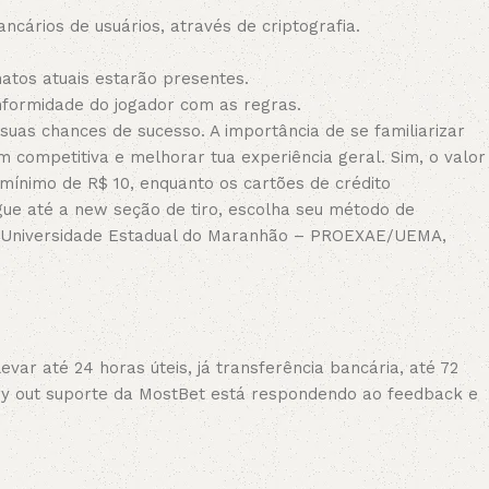
ncários de usuários, através de criptografia.
atos atuais estarão presentes.
onformidade do jogador com as regras.
uas chances de sucesso. A importância de se familiarizar
competitiva e melhorar tua experiência geral. Sim, o valor
mínimo de R$ 10, enquanto os cartões de crédito
gue até a new seção de tiro, escolha seu método de
 da Universidade Estadual do Maranhão – PROEXAE/UEMA,
ar até 24 horas úteis, já transferência bancária, até 72
arry out suporte da MostBet está respondendo ao feedback e