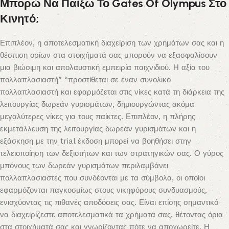
Μπορώ Να Παίξω Το Gates Of Olympus Στο
Κινητό;
Επιπλέον, η αποτελεσματική διαχείριση των χρημάτων σας και η
θέσπιση ορίων στα στοιχήματά σας μπορούν να εξασφαλίσουν
μια βιώσιμη και απολαυστική εμπειρία παιχνιδιού. Η αξία του
πολλαπλασιαστή” “προστίθεται σε έναν συνολικό
πολλαπλασιαστή και εφαρμόζεται στις νίκες κατά τη διάρκεια της
λειτουργίας δωρεάν γυρισμάτων, δημιουργώντας ακόμα
μεγαλύτερες νίκες για τους παίκτες. Επιπλέον, η πλήρης
εκμετάλλευση της λειτουργίας δωρεάν γυρισμάτων και η
εξάσκηση με την trial έκδοση μπορεί να βοηθήσει στην
τελειοποίηση των δεξιοτήτων και των στρατηγικών σας. Ο γύρος
μπόνους των δωρεάν γυρισμάτων περιλαμβάνει
πολλαπλασιαστές που συνδέονται με τα σύμβολα, οι οποίοι
εφαρμόζονται παγκοσμίως στους νικηφόρους συνδυασμούς,
ενισχύοντας τις πιθανές αποδόσεις σας. Είναι επίσης σημαντικό
να διαχειρίζεστε αποτελεσματικά τα χρήματά σας, θέτοντας όρια
στα στοιχήματά σας και γνωρίζοντας πότε να αποχωρείτε. Η