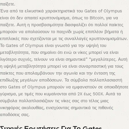
παίξετε.
Ένα από τα ελκυστικά χαρακτηριστικά του Gates of Olympus
είναι ότι δεν απαιτεί κρυπτονόμισμα, όπως το Bitcoin, για να
παίξετε. Αυτή η προσβασιμότητα διασφαλίζει ότι πολλοί παίκτες
μπορούν να απολαύσουν το παιχνίδι χωρίς επιπλέον βήματα ή
επιπλοκές που σχετίζονται με τις συναλλαγές κρυπτονομισμάτων.
Το Gates of Olympus είναι γνωστό για την υψηλή του
μεταβλητότητα, που σημαίνει ότι ενώ οι νίκες μπορεί να είναι
λιγότερο συχνές, τείνουν να είναι σημαντικά” “μεγαλύτερες. Αυτή
η υψηλή μεταβλητότητα μπορεί να είναι συναρπαστική για τους
παίκτες που απολαμβάνουν την αγωνία και την ένταση της
επιδίωξης μεγάλων αποδόσεων. Τα σύμβολα πολλαπλασιαστή
στο Gates of Olympus μπορούν να εμφανιστούν σε οποιοδήποτε
γύρισμα, με τιμές που κυμαίνονται από 2X έως 500X. Αυτά τα
σύμβολα πολλαπλασιάζουν τις νίκες σας στο τέλος μιας
νικηφόρας ακολουθίας, ενισχύοντας σημαντικά τις πιθανές
αποδόσεις σας.
Συχνές Ερωτήσεις Για Το Gates