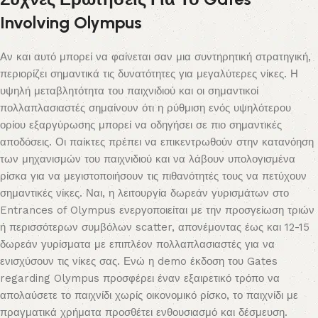
Involving Olympus
Αν και αυτό μπορεί να φαίνεται σαν μια συντηρητική στρατηγική,
περιορίζει σημαντικά τις δυνατότητες για μεγαλύτερες νίκες. Η
υψηλή μεταβλητότητα του παιχνιδιού και οι σημαντικοί
πολλαπλασιαστές σημαίνουν ότι η ρύθμιση ενός υψηλότερου
ορίου εξαργύρωσης μπορεί να οδηγήσει σε πιο σημαντικές
αποδόσεις. Οι παίκτες πρέπει να επικεντρωθούν στην κατανόηση
των μηχανισμών του παιχνιδιού και να λάβουν υπολογισμένα
ρίσκα για να μεγιστοποιήσουν τις πιθανότητές τους να πετύχουν
σημαντικές νίκες. Ναι, η λειτουργία δωρεάν γυρισμάτων στο
Entrances of Olympus ενεργοποιείται με την προσγείωση τριών
ή περισσότερων συμβόλων scatter, απονέμοντας έως και 12-15
δωρεάν γυρίσματα με επιπλέον πολλαπλασιαστές για να
ενισχύσουν τις νίκες σας. Ενώ η demo έκδοση του Gates
regarding Olympus προσφέρει έναν εξαιρετικό τρόπο να
απολαύσετε το παιχνίδι χωρίς οικονομικό ρίσκο, το παιχνίδι με
πραγματικά χρήματα προσθέτει ενθουσιασμό και δέσμευση.