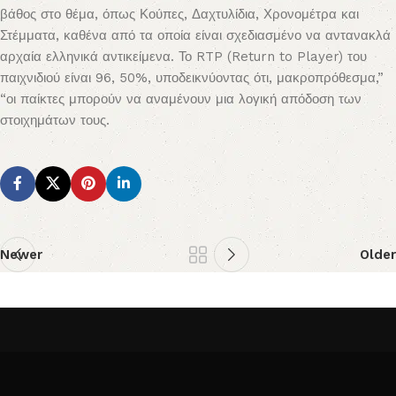
βάθος στο θέμα, όπως Κούπες, Δαχτυλίδια, Χρονομέτρα και
Στέμματα, καθένα από τα οποία είναι σχεδιασμένο να αντανακλά
αρχαία ελληνικά αντικείμενα. Το RTP (Return to Player) του
παιχνιδιού είναι 96, 50%, υποδεικνύοντας ότι, μακροπρόθεσμα,”
“οι παίκτες μπορούν να αναμένουν μια λογική απόδοση των
στοιχημάτων τους.
Newer
Older