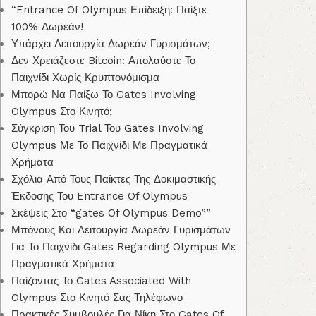
“Entrance Of Olympus Επίδειξη: Παίξτε
100% Δωρεάν!
Υπάρχει Λειτουργία Δωρεάν Γυρισμάτων;
Δεν Χρειάζεστε Bitcoin: Απολαύστε Το
Παιχνίδι Χωρίς Κρυπτονόμισμα
Μπορώ Να Παίξω Το Gates Involving
Olympus Στο Κινητό;
Σύγκριση Του Trial Του Gates Involving
Olympus Με Το Παιχνίδι Με Πραγματικά
Χρήματα
Σχόλια Από Τους Παίκτες Της Δοκιμαστικής
Έκδοσης Του Entrance Of Olympus
Σκέψεις Στο “gates Of Olympus Demo””
Μπόνους Και Λειτουργία Δωρεάν Γυρισμάτων
Για Το Παιχνίδι Gates Regarding Olympus Με
Πραγματικά Χρήματα
Παίζοντας Το Gates Associated With
Olympus Στο Κινητό Σας Τηλέφωνο
Πρακτικές Συμβουλές Για Νίκη Στο Gates Of