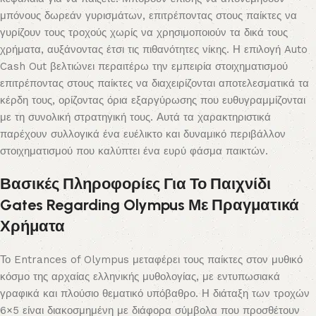
μπόνους δωρεάν γυρισμάτων, επιτρέποντας στους παίκτες να
γυρίζουν τους τροχούς χωρίς να χρησιμοποιούν τα δικά τους
χρήματα, αυξάνοντας έτσι τις πιθανότητες νίκης. Η επιλογή Auto
Cash Out βελτιώνει περαιτέρω την εμπειρία στοιχηματισμού
επιτρέποντας στους παίκτες να διαχειρίζονται αποτελεσματικά τα
κέρδη τους, ορίζοντας όρια εξαργύρωσης που ευθυγραμμίζονται
με τη συνολική στρατηγική τους. Αυτά τα χαρακτηριστικά
παρέχουν συλλογικά ένα ευέλικτο και δυναμικό περιβάλλον
στοιχηματισμού που καλύπτει ένα ευρύ φάσμα παικτών.
Βασικές Πληροφορίες Για Το Παιχνίδι
Gates Regarding Olympus Με Πραγματικά
Χρήματα
Το Entrances of Olympus μεταφέρει τους παίκτες στον μυθικό
κόσμο της αρχαίας ελληνικής μυθολογίας, με εντυπωσιακά
γραφικά και πλούσιο θεματικό υπόβαθρο. Η διάταξη των τροχών
6×5 είναι διακοσμημένη με διάφορα σύμβολα που προσθέτουν