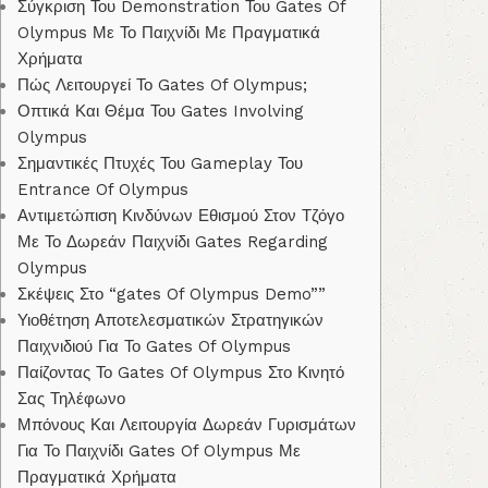
Σύγκριση Του Demonstration Του Gates Of
Olympus Με Το Παιχνίδι Με Πραγματικά
Χρήματα
Πώς Λειτουργεί Το Gates Of Olympus;
Οπτικά Και Θέμα Του Gates Involving
Olympus
Σημαντικές Πτυχές Του Gameplay Του
Entrance Of Olympus
Αντιμετώπιση Κινδύνων Εθισμού Στον Τζόγο
Με Το Δωρεάν Παιχνίδι Gates Regarding
Olympus
Σκέψεις Στο “gates Of Olympus Demo””
Υιοθέτηση Αποτελεσματικών Στρατηγικών
Παιχνιδιού Για Το Gates Of Olympus
Παίζοντας Το Gates Of Olympus Στο Κινητό
Σας Τηλέφωνο
Μπόνους Και Λειτουργία Δωρεάν Γυρισμάτων
Για Το Παιχνίδι Gates Of Olympus Με
Πραγματικά Χρήματα