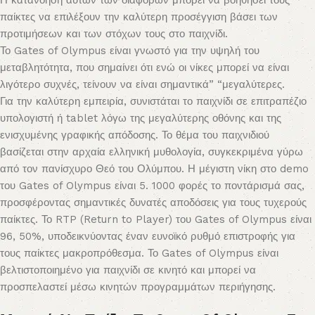
Η κατανόηση αυτών των διαφορών μπορεί να βοηθήσει τους
παίκτες να επιλέξουν την καλύτερη προσέγγιση βάσει των
προτιμήσεων και των στόχων τους στο παιχνίδι.
Το Gates of Olympus είναι γνωστό για την υψηλή του
μεταβλητότητα, που σημαίνει ότι ενώ οι νίκες μπορεί να είναι
λιγότερο συχνές, τείνουν να είναι σημαντικά” “μεγαλύτερες.
Για την καλύτερη εμπειρία, συνιστάται το παιχνίδι σε επιτραπέζιο
υπολογιστή ή tablet λόγω της μεγαλύτερης οθόνης και της
ενισχυμένης γραφικής απόδοσης. Το θέμα του παιχνιδιού
βασίζεται στην αρχαία ελληνική μυθολογία, συγκεκριμένα γύρω
από τον πανίσχυρο Θεό του Ολύμπου. Η μέγιστη νίκη στο demo
του Gates of Olympus είναι 5. 1000 φορές το ποντάρισμά σας,
προσφέροντας σημαντικές δυνατές αποδόσεις για τους τυχερούς
παίκτες. Το RTP (Return to Player) του Gates of Olympus είναι
96, 50%, υποδεικνύοντας έναν ευνοϊκό ρυθμό επιστροφής για
τους παίκτες μακροπρόθεσμα. Το Gates of Olympus είναι
βελτιστοποιημένο για παιχνίδι σε κινητό και μπορεί να
προσπελαστεί μέσω κινητών προγραμμάτων περιήγησης.