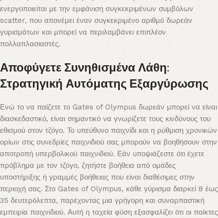
ενεργοποιείται με την εμφάνιση συγκεκριμένων συμβόλων
scatter, που απονέμει έναν συγκεκριμένο αριθμό δωρεάν
γυρισμάτων και μπορεί να περιλαμβάνει επιπλέον
πολλαπλασιαστές.
Αποφύγετε Συνηθισμένα Λάθη:
Στρατηγική Αυτόματης Εξαργύρωσης
Ενώ το να παίζετε το Gates of Olympus δωρεάν μπορεί να είναι
διασκεδαστικό, είναι σημαντικό να γνωρίζετε τους κινδύνους του
εθισμού στον τζόγο. Το υπεύθυνο παιχνίδι και η ρύθμιση χρονικών
ορίων στις συνεδρίες παιχνιδιού σας μπορούν να βοηθήσουν στην
αποτροπή υπερβολικού παιχνιδιού. Εάν υποψιάζεστε ότι έχετε
πρόβλημα με τον τζόγο, ζητήστε βοήθεια από ομάδες
υποστήριξης ή γραμμές βοήθειας που είναι διαθέσιμες στην
περιοχή σας. Στο Gates of Olympus, κάθε γύρισμα διαρκεί 8 έως
35 δευτερόλεπτα, παρέχοντας μια γρήγορη και συναρπαστική
εμπειρία παιχνιδιού. Αυτή η ταχεία φύση εξασφαλίζει ότι οι παίκτες