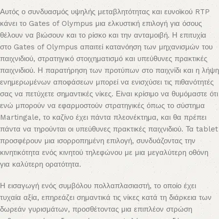
Αυτός ο συνδυασμός υψηλής μεταβλητότητας και ευνοϊκού RTP
κάνει το Gates of Olympus μια ελκυστική επιλογή για όσους
θέλουν να βιώσουν και το ρίσκο και την ανταμοιβή. Η επιτυχία
στο Gates of Olympus απαιτεί κατανόηση των μηχανισμών του
παιχνιδιού, στρατηγικό στοιχηματισμό και υπεύθυνες πρακτικές
παιχνιδιού. Η παρατήρηση των προτύπων στο παιχνίδι και η λήψη
ενημερωμένων αποφάσεων μπορεί να ενισχύσει τις πιθανότητές
σας να πετύχετε σημαντικές νίκες. Είναι κρίσιμο να θυμόμαστε ότι
ενώ μπορούν να εφαρμοστούν στρατηγικές όπως το σύστημα
Martingale, το καζίνο έχει πάντα πλεονέκτημα, και θα πρέπει
πάντα να τηρούνται οι υπεύθυνες πρακτικές παιχνιδιού. Τα tablet
προσφέρουν μια ισορροπημένη επιλογή, συνδυάζοντας την
κινητικότητα ενός κινητού τηλεφώνου με μια μεγαλύτερη οθόνη
για καλύτερη ορατότητα.
Η εισαγωγή ενός συμβόλου πολλαπλασιαστή, το οποίο έχει
τυχαία αξία, επηρεάζει σημαντικά τις νίκες κατά τη διάρκεια των
δωρεάν γυρισμάτων, προσθέτοντας μια επιπλέον στρώση