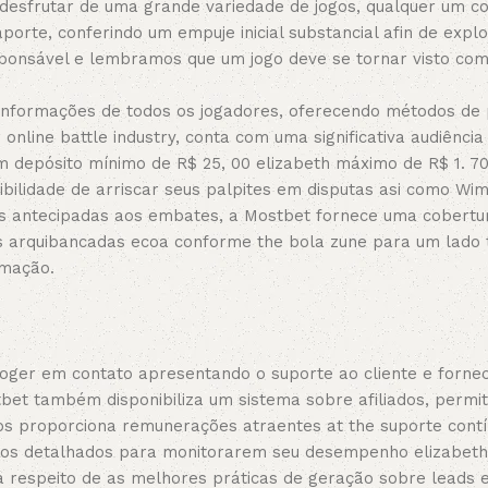
sfrutar de uma grande variedade de jogos, qualquer um com 
orte, conferindo um empuje inicial substancial afin de explo
esponsável e lembramos que um jogo deve se tornar visto c
 informações de todos os jogadores, oferecendo métodos de 
line battle industry, conta com uma significativa audiência 
 um depósito mínimo de R$ 25, 00 elizabeth máximo de R$ 1.
bilidade de arriscar seus palpites em disputas asi como Wi
s antecipadas aos embates, a Mostbet fornece uma cobertur
 arquibancadas ecoa conforme the bola zune para um lado t
imação.
coger em contato apresentando o suporte ao cliente e forne
tbet também disponibiliza um sistema sobre afiliados, perm
s proporciona remunerações atraentes at the suporte contín
ios detalhados para monitorarem seu desempenho elizabeth o
 a respeito de as melhores práticas de geração sobre leads 