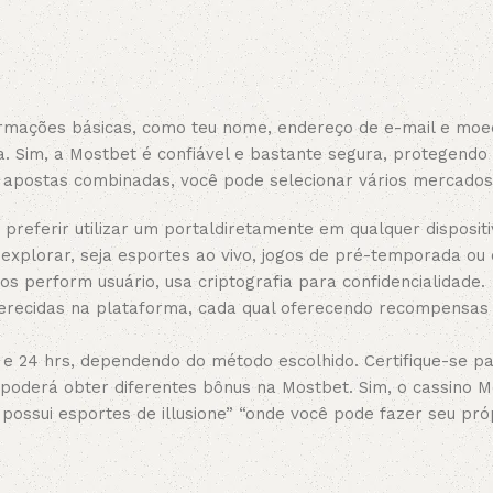
ormações básicas, como teu nome, endereço de e-mail e moed
. Sim, a Mostbet é confiável e bastante segura, protegendo
e apostas combinadas, você pode selecionar vários mercados
 preferir utilizar um portaldiretamente em qualquer disposit
xplorar, seja esportes ao vivo, jogos de pré-temporada ou c
s perform usuário, usa criptografia para confidencialidade.
ferecidas na plataforma, cada qual oferecendo recompensas
 e 24 hrs, dependendo do método escolhido. Certifique-se p
s, poderá obter diferentes bônus na Mostbet. Sim, o cassin
 possui esportes de illusione” “onde você pode fazer seu pró