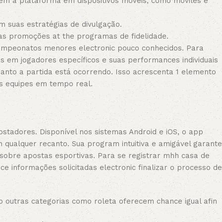
sem a plataforma em dispositivos móveis, como móviles e
 suas estratégias de divulgação.
ias promoções at the programas de fidelidade.
 campeonatos menores electronic pouco conhecidos. Para
 em jogadores específicos e suas performances individuais
anto a partida está ocorrendo. Isso acrescenta 1 elemento
s equipes em tempo real.
stadores. Disponível nos sistemas Android e iOS, o app
 qualquer recanto. Sua program intuitiva e amigável garante
bre apostas esportivas. Para se registrar mhh casa de
 informações solicitadas electronic finalizar o processo de
 outras categorias como roleta oferecem chance igual afin