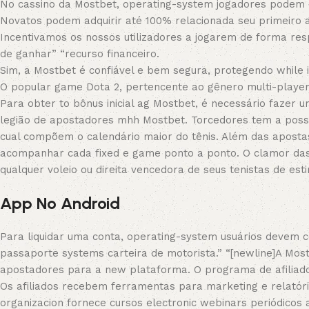
No cassino da Mostbet, operating-system jogadores podem de
Novatos podem adquirir até 100% relacionada seu primeiro ap
Incentivamos os nossos utilizadores a jogarem de forma r
de ganhar” “recurso financeiro.
Sim, a Mostbet é confiável e bem segura, protegendo while
O popular game Dota 2, pertencente ao gênero multi-player on
Para obter to bônus inicial ag Mostbet, é necessário fazer
legião de apostadores mhh Mostbet. Torcedores tem a possi
cual compõem o calendário maior do tênis. Além das aposta
acompanhar cada fixed e game ponto a ponto. O clamor das
qualquer voleio ou direita vencedora de seus tenistas de est
App No Android
Para liquidar uma conta, operating-system usuários devem 
passaporte systems carteira de motorista.” “[newline]A Mos
apostadores para a new plataforma. O programa de afiliado
Os afiliados recebem ferramentas para marketing e relatór
organizacion fornece cursos electronic webinars periódicos