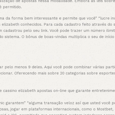
ealização de apostas nessa modalidade. Embora as leis sobre
é permitido.
na da forma bem interessante e permite que você” “lucre in
os elizabeth conhecidos. Para cada cadastro feito através d
n cadastrou pelo seu link. Você pode trazer um número ilim
 do sistema. O bônus de boas-vindas multiplica o seu de iníc
r pelo menos 9 deles. Aqui você pode combinar várias partid
cionar. Oferecendo mais sobre 20 categorias sobre esportes
 cassino elizabeth apostas on-line que garante entretenim
onic garantem” “alguma transação veloz así que usted você 
osas, jogar em plataformas internacionais, como o Mostbet, 