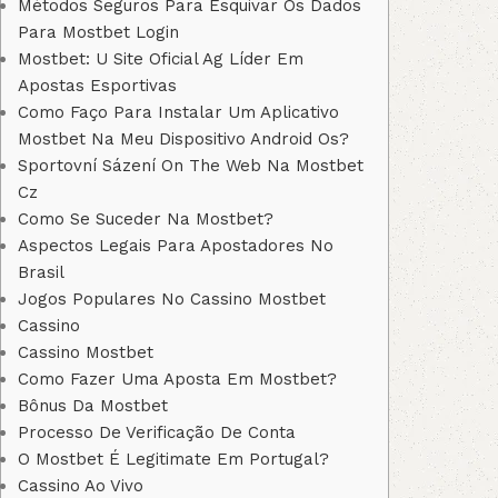
Métodos Seguros Para Esquivar Os Dados
Para Mostbet Login
Mostbet: U Site Oficial Ag Líder Em
Apostas Esportivas
Como Faço Para Instalar Um Aplicativo
Mostbet Na Meu Dispositivo Android Os?
Sportovní Sázení On The Web Na Mostbet
Cz
Como Se Suceder Na Mostbet?
Aspectos Legais Para Apostadores No
Brasil
Jogos Populares No Cassino Mostbet
Cassino
Cassino Mostbet
Como Fazer Uma Aposta Em Mostbet?
Bônus Da Mostbet
Processo De Verificação De Conta
O Mostbet É Legitimate Em Portugal?
Cassino Ao Vivo