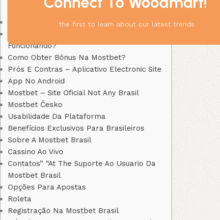
Connect To Woodmart!
Content
Antes Weil Partida
the first to learn about our latest trends
Por Os Quais Mostbet Não Está
Funcionando?
Como Obter Bônus Na Mostbet?
Prós E Contras – Aplicativo Electronic Site
App No Android
Mostbet – Site Oficial Not Any Brasil
Mostbet Česko
Usabilidade Da Plataforma
Benefícios Exclusivos Para Brasileiros
Sobre A Mostbet Brasil
Cassino Ao Vivo
Contatos” “At The Suporte Ao Usuario Da
Mostbet Brasil
Opções Para Apostas
Roleta
Registração Na Mostbet Brasil