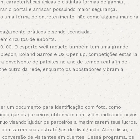
características únicas e distintas formas de ganhar.
rar o portal e arriscar possuindo maior segurança.
omo uma forma de entretenimento, não como alguma maneira
pagamento práticos e sendo licenciada.
em circuitos de eSports.
 700, 00. O esporte weil raquete também tem uma grande
mbledon, Roland Garros e US Open up, competições estas la
a envolvente de palpites no ano de tempo real afin de
he outro da rede, enquanto os apostadores vibram a
cer um documento para identificação com foto, como
itindo que os parceiros obtenham comissões indicando novos
uo visando ajudar os parceiros a maximizarem teus lucros.
timizarem suas estratégias de divulgação. Além disso, a
e conversão de visitantes em clientes. Dessa programa, os