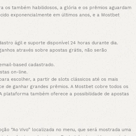
ara os também habilidosos, a glória e os prêmios aguardam
scido exponencialmente em últimos anos, e a Mostbet
stro ágil e suporte disponível 24 horas durante dia.
ganhos através sobre apostas grátis, não serão
 email-based cadastrado.
tas on-line.
a escolher, a partir de slots clássicos até os mais
ance de ganhar grandes prêmios. A Mostbet cobre todos os
A plataforma também oferece a possibilidade de apostas
pção “Ao Vivo” localizada no menu, que será mostrada uma