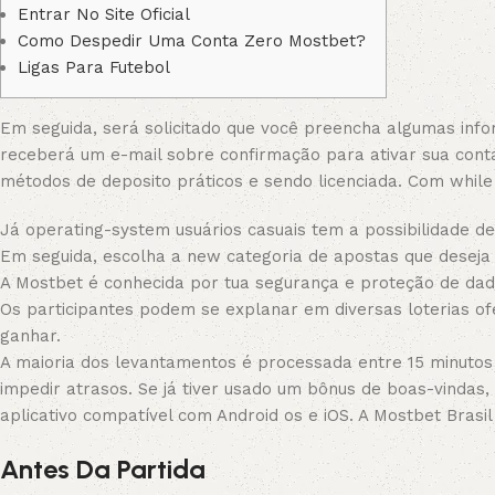
Entrar No Site Oficial
Como Despedir Uma Conta Zero Mostbet?
Ligas Para Futebol
Em seguida, será solicitado que você preencha algumas inf
receberá um e-mail sobre confirmação para ativar sua conta
métodos de deposito práticos e sendo licenciada. Com whil
Já operating-system usuários casuais tem a possibilidade de
Em seguida, escolha a new categoria de apostas que deseja e
A Mostbet é conhecida por tua segurança e proteção de dado
Os participantes podem se explanar em diversas loterias o
ganhar.
A maioria dos levantamentos é processada entre 15 minutos
impedir atrasos. Se já tiver usado um bônus de boas-vinda
aplicativo compatível com Android os e iOS. A Mostbet Brasil
Antes Da Partida