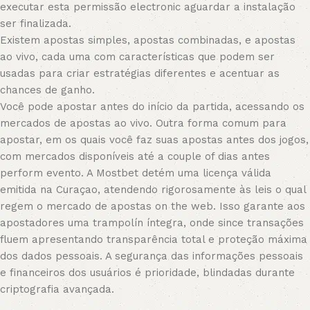
executar esta permissão electronic aguardar a instalação
ser finalizada.
Existem apostas simples, apostas combinadas, e apostas
ao vivo, cada uma com características que podem ser
usadas para criar estratégias diferentes e acentuar as
chances de ganho.
Você pode apostar antes do início da partida, acessando os
mercados de apostas ao vivo. Outra forma comum para
apostar, em os quais você faz suas apostas antes dos jogos,
com mercados disponíveis até a couple of dias antes
perform evento. A Mostbet detém uma licença válida
emitida na Curaçao, atendendo rigorosamente às leis o qual
regem o mercado de apostas on the web. Isso garante aos
apostadores uma trampolín íntegra, onde since transações
fluem apresentando transparência total e proteção máxima
dos dados pessoais. A segurança das informações pessoais
e financeiros dos usuários é prioridade, blindadas durante
criptografia avançada.