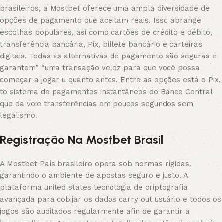
brasileiros, a Mostbet oferece uma ampla diversidade de
opções de pagamento que aceitam reais. Isso abrange
escolhas populares, asi como cartões de crédito e débito,
transferência bancária, Pix, billete bancário e carteiras
digitais. Todas as alternativas de pagamento são seguras e
garantem” “uma transação veloz para que você possa
começar a jogar u quanto antes. Entre as opções está o Pix,
to sistema de pagamentos instantâneos do Banco Central
que da voie transferências em poucos segundos sem
legalismo.
Registração Na Mostbet Brasil
A Mostbet País brasileiro opera sob normas rígidas,
garantindo o ambiente de apostas seguro e justo. A
plataforma united states tecnologia de criptografia
avançada para cobijar os dados carry out usuário e todos os
jogos são auditados regularmente afin de garantir a