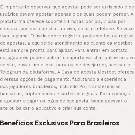
É importante observar que apostar pode ser arriscado e os
usuários devem apostar apenas o os quais podem perder. A
plataforma oferece suporte 24 horas por dia, 7 dias por
semana, por meio de chat ao vivo, email e telefone. Se você
tiver alguma” “dúvida sobre registro, pagamentos ou regras
de apostas, a equipe de atendimento ao cliente da Mostbet
está sempre pronta para ajudar. Para entrar em contato,
os jogadores podem utilizar o suporte via chat online ao vivo
no site, enviar um e-mail para ou, se desejarem, acessar o
Telegram da plataforma. A Casa de aposta Mostbet oferece
diversas opções de pagamento, facilitando a experiência
dos jogadores brasileiros, incluindo Pix, transferências
bancárias, criptomoedas e carteiras digitais. Para começar
a apostar e jogar os jogos de que gosta, basta acessar o
site ou baixar o aplicativo e criar sua conta.
Benefícios Exclusivos Para Brasileiros