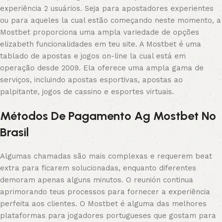
experiência 2 usuários. Seja para apostadores experientes
ou para aqueles la cual estão começando neste momento, a
Mostbet proporciona uma ampla variedade de opções
elizabeth funcionalidades em teu site. A Mostbet é uma
tablado de apostas e jogos on-line la cual está em
operação desde 2009. Ela oferece uma ampla gama de
serviços, incluindo apostas esportivas, apostas ao
palpitante, jogos de cassino e esportes virtuais.
Métodos De Pagamento Ag Mostbet No
Brasil
Algumas chamadas são mais complexas e requerem beat
extra para ficarem solucionadas, enquanto diferentes
demoram apenas alguns minutos. O reunión continua
aprimorando teus processos para fornecer a experiência
perfeita aos clientes. O Mostbet é alguma das melhores
plataformas para jogadores portugueses que gostam para