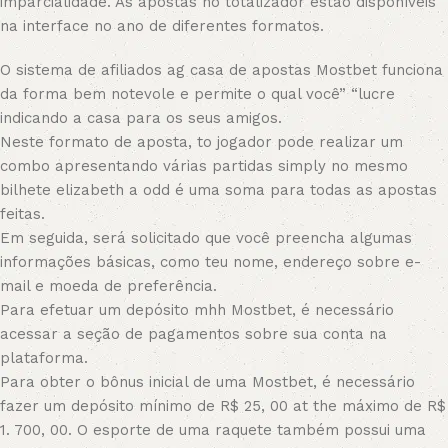
imparcialidade. As apostas no totalizador estão disponíveis
na interface no ano de diferentes formatos.
O sistema de afiliados ag casa de apostas Mostbet funciona
da forma bem notevole e permite o qual você” “lucre
indicando a casa para os seus amigos.
Neste formato de aposta, to jogador pode realizar um
combo apresentando várias partidas simply no mesmo
bilhete elizabeth a odd é uma soma para todas as apostas
feitas.
Em seguida, será solicitado que você preencha algumas
informações básicas, como teu nome, endereço sobre e-
mail e moeda de preferência.
Para efetuar um depósito mhh Mostbet, é necessário
acessar a seção de pagamentos sobre sua conta na
plataforma.
Para obter o bônus inicial de uma Mostbet, é necessário
fazer um depósito mínimo de R$ 25, 00 at the máximo de R$
1. 700, 00. O esporte de uma raquete também possui uma