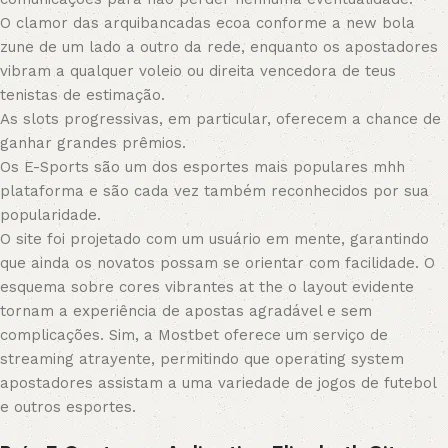
O clamor das arquibancadas ecoa conforme a new bola
zune de um lado a outro da rede, enquanto os apostadores
vibram a qualquer voleio ou direita vencedora de teus
tenistas de estimação.
As slots progressivas, em particular, oferecem a chance de
ganhar grandes prêmios.
Os E-Sports são um dos esportes mais populares mhh
plataforma e são cada vez também reconhecidos por sua
popularidade.
O site foi projetado com um usuário em mente, garantindo
que ainda os novatos possam se orientar com facilidade. O
esquema sobre cores vibrantes at the o layout evidente
tornam a experiência de apostas agradável e sem
complicações. Sim, a Mostbet oferece um serviço de
streaming atrayente, permitindo que operating system
apostadores assistam a uma variedade de jogos de futebol
e outros esportes.