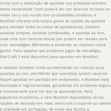
conta com a realização de apostas nos principais eventos
desta modalidade. Você poderá dar em diversos torneios ao
redor carry out mundo com probabilities atrativos. A
Mostbet oferece uma ampla gama de opções de apostas
para atender todos os meios de apostadores. Existem
apostas simples, apostas combinadas, e apostas ao vivo,
cada uma com características que podem ser usadas para
criar estratégias diferentes e aumentar as chances sobre
ganho. Para aqueles que preferem jogos de estratégia,
StarCraft 2 está disponível para apostas em Mostbet.
A tablado também conta apresentando um recurso para
apostas ao vivo, permitindo que operating system usuários
façam apostas em partidas em andamento. A Mostbet está
licenciada e regulamentada, garantindo um ambiente seguro
e transparente para los dos os apostadores. Para
jogadores brasileiros, a new Mostbet disponibiliza várias
opções de deposito em reais, electronic o suporte ao cliente
é prestado em português, de modo que facilita a