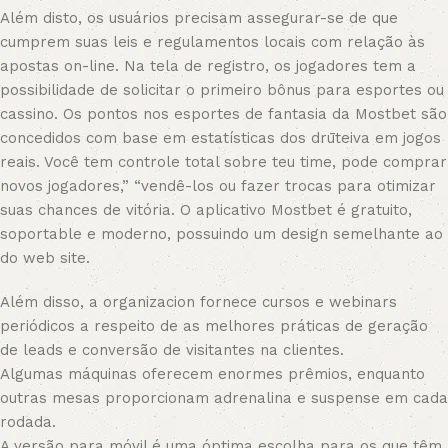
Além disto, os usuários precisam assegurar-se de que
cumprem suas leis e regulamentos locais com relação às
apostas on-line. Na tela de registro, os jogadores tem a
possibilidade de solicitar o primeiro bônus para esportes ou
cassino. Os pontos nos esportes de fantasia da Mostbet são
concedidos com base em estatísticas dos drūteiva em jogos
reais. Você tem controle total sobre teu time, pode comprar
novos jogadores,” “vendê-los ou fazer trocas para otimizar
suas chances de vitória. O aplicativo Mostbet é gratuito,
soportable e moderno, possuindo um design semelhante ao
do web site.
Além disso, a organizacion fornece cursos e webinars
periódicos a respeito de as melhores práticas de geração
de leads e conversão de visitantes na clientes.
Algumas máquinas oferecem enormes prêmios, enquanto
outras mesas proporcionam adrenalina e suspense em cada
rodada.
A versão para móvil é uma óptima escolha para os que têm