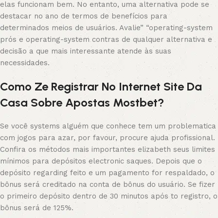
elas funcionam bem. No entanto, uma alternativa pode se
destacar no ano de termos de benefícios para
determinados meios de usuários. Avalie” “operating-system
prós e operating-system contras de qualquer alternativa e
decisão a que mais interessante atende às suas
necessidades.
Como Ze Registrar No Internet Site Da
Casa Sobre Apostas Mostbet?
Se você systems alguém que conhece tem um problematica
com jogos para azar, por favour, procure ajuda profissional.
Confira os métodos mais importantes elizabeth seus limites
mínimos para depósitos electronic saques. Depois que o
depósito regarding feito e um pagamento for respaldado, o
bônus será creditado na conta de bônus do usuário. Se fizer
o primeiro depósito dentro de 30 minutos após to registro, o
bônus será de 125%.