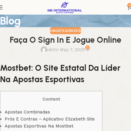
0
Blog
UNCATEGORIZED
Faça O Sign In E Jogue Online
0
nb
On May 7, 2025
Mostbet: O Site Estatal Da Líder
Na Apostas Esportivas
Content
Apostas Combinadas
Prós E Contras – Aplicativo Elizabeth Site
Apostas Esportivas Na Mostbet