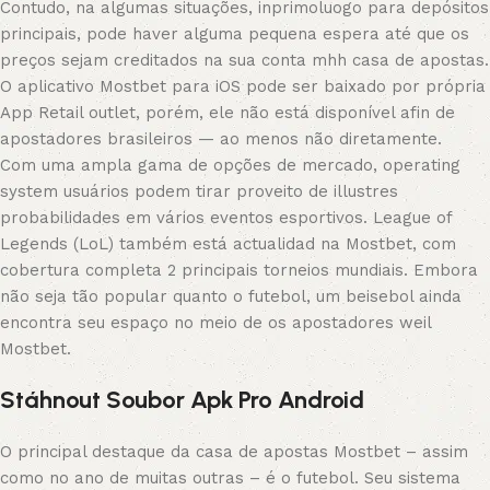
Contudo, na algumas situações, inprimoluogo para depósitos
principais, pode haver alguma pequena espera até que os
preços sejam creditados na sua conta mhh casa de apostas.
O aplicativo Mostbet para iOS pode ser baixado por própria
App Retail outlet, porém, ele não está disponível afin de
apostadores brasileiros — ao menos não diretamente.
Com uma ampla gama de opções de mercado, operating
system usuários podem tirar proveito de illustres
probabilidades em vários eventos esportivos. League of
Legends (LoL) também está actualidad na Mostbet, com
cobertura completa 2 principais torneios mundiais. Embora
não seja tão popular quanto o futebol, um beisebol ainda
encontra seu espaço no meio de os apostadores weil
Mostbet.
Stáhnout Soubor Apk Pro Android
O principal destaque da casa de apostas Mostbet – assim
como no ano de muitas outras – é o futebol. Seu sistema