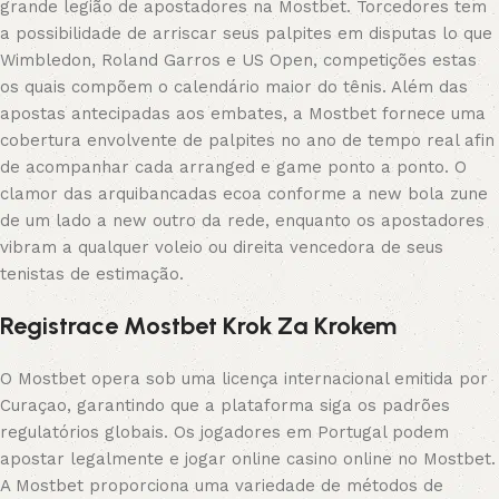
grande legião de apostadores na Mostbet. Torcedores tem
a possibilidade de arriscar seus palpites em disputas lo que
Wimbledon, Roland Garros e US Open, competições estas
os quais compõem o calendário maior do tênis. Além das
apostas antecipadas aos embates, a Mostbet fornece uma
cobertura envolvente de palpites no ano de tempo real afin
de acompanhar cada arranged e game ponto a ponto. O
clamor das arquibancadas ecoa conforme a new bola zune
de um lado a new outro da rede, enquanto os apostadores
vibram a qualquer voleio ou direita vencedora de seus
tenistas de estimação.
Registrace Mostbet Krok Za Krokem
O Mostbet opera sob uma licença internacional emitida por
Curaçao, garantindo que a plataforma siga os padrões
regulatórios globais. Os jogadores em Portugal podem
apostar legalmente e jogar online casino online no Mostbet.
A Mostbet proporciona uma variedade de métodos de