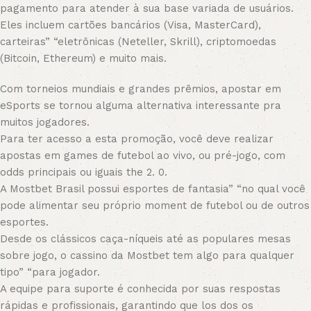
pagamento para atender à sua base variada de usuários.
Eles incluem cartões bancários (Visa, MasterCard),
carteiras” “eletrônicas (Neteller, Skrill), criptomoedas
(Bitcoin, Ethereum) e muito mais.
Com torneios mundiais e grandes prêmios, apostar em
eSports se tornou alguma alternativa interessante pra
muitos jogadores.
Para ter acesso a esta promoção, você deve realizar
apostas em games de futebol ao vivo, ou pré-jogo, com
odds principais ou iguais the 2. 0.
A Mostbet Brasil possui esportes de fantasia” “no qual você
pode alimentar seu próprio moment de futebol ou de outros
esportes.
Desde os clássicos caça-níqueis até as populares mesas
sobre jogo, o cassino da Mostbet tem algo para qualquer
tipo” “para jogador.
A equipe para suporte é conhecida por suas respostas
rápidas e profissionais, garantindo que los dos os