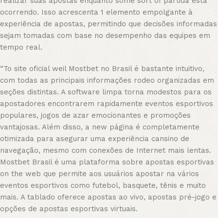
realizar suas apostas enquanto some sort of partida está
ocorrendo. Isso acrescenta 1 elemento empolgante à
experiência de apostas, permitindo que decisões informadas
sejam tomadas com base no desempenho das equipes em
tempo real.
“To site oficial weil Mostbet no Brasil é bastante intuitivo,
com todas as principais informações rodeo organizadas em
seções distintas. A software limpa torna modestos para os
apostadores encontrarem rapidamente eventos esportivos
populares, jogos de azar emocionantes e promoções
vantajosas. Além disso, a new página é completamente
otimizada para asegurar uma experiência cansino de
navegação, mesmo com conexões de Internet mais lentas.
Mostbet Brasil é uma plataforma sobre apostas esportivas
on the web que permite aos usuários apostar na vários
eventos esportivos como futebol, basquete, tênis e muito
mais. A tablado oferece apostas ao vivo, apostas pré-jogo e
opções de apostas esportivas virtuais.