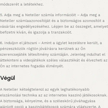
módszerét a letétekhez.
5. Adja meg a Neteller számla információit – Adja meg a
Neteller számlaazonosítóját és a biztonságos azonosítót a
vásárlás engedélyezéséhez. Lépjen be az összeget, amelyet
befizetni kíván, és igazolja a tranzakciót.
6. Induljon el játszani – Amint a ügylet kezelésre került, a
pénzeszközök rögtön jóváírásra kerülnek az Ön
szerencsejáték létesítmény számláján. Jelenleg indulhat el
áttekinteni a videojátékok széles választékát és élvezheti az
Ön az internetes fogadás élményét.
Végül
A Neteller kétségtelenül az egyik leghatékonyabb
elszámolási technika az az internetes kaszinó játékosoknak.
A biztonsága, kényelme, és a széleskörű jóváhagyása
ajánlott opció a kaszinójátékosok számára világszerte. A