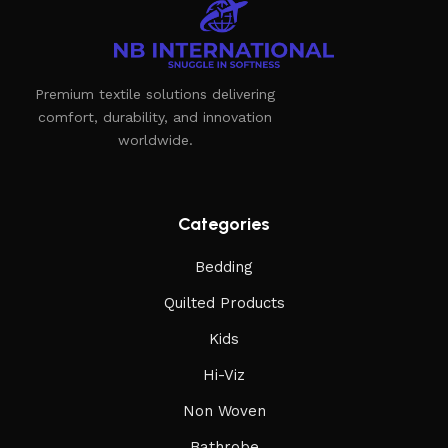
Premium textile solutions delivering
comfort, durability, and innovation
worldwide.
Categories
Bedding
Quilted Products
Kids
Hi-Viz
Non Woven
Bathrobe