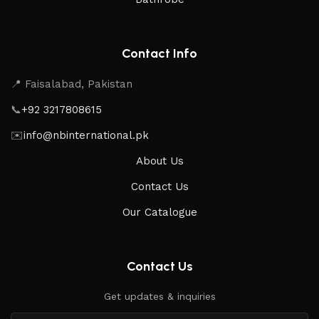
Contact Info
📍 Faisalabad, Pakistan
📞
+92 3217808615
✉️
info@nbinternational.pk
About Us
Contact Us
Our Catalogue
Contact Us
Get updates & inquiries