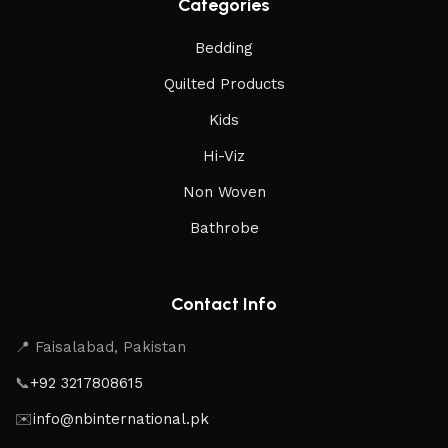
Categories
Bedding
Quilted Products
Kids
Hi-Viz
Non Woven
Bathrobe
Contact Info
📍 Faisalabad, Pakistan
📞
+92 3217808615
✉️
info@nbinternational.pk