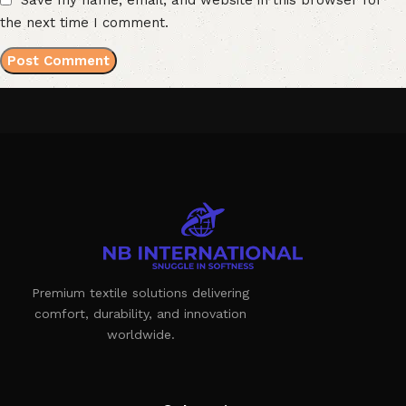
the next time I comment.
Premium textile solutions delivering
comfort, durability, and innovation
worldwide.