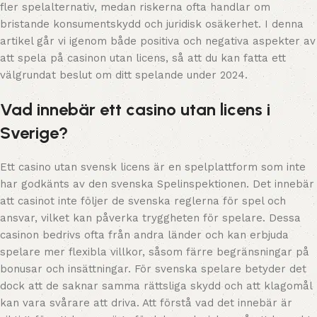
fler spelalternativ, medan riskerna ofta handlar om
bristande konsumentskydd och juridisk osäkerhet. I denna
artikel går vi igenom både positiva och negativa aspekter av
att spela på casinon utan licens, så att du kan fatta ett
välgrundat beslut om ditt spelande under 2024.
Vad innebär ett casino utan licens i
Sverige?
Ett casino utan svensk licens är en spelplattform som inte
har godkänts av den svenska Spelinspektionen. Det innebär
att casinot inte följer de svenska reglerna för spel och
ansvar, vilket kan påverka tryggheten för spelare. Dessa
casinon bedrivs ofta från andra länder och kan erbjuda
spelare mer flexibla villkor, såsom färre begränsningar på
bonusar och insättningar. För svenska spelare betyder det
dock att de saknar samma rättsliga skydd och att klagomål
kan vara svårare att driva. Att förstå vad det innebär är