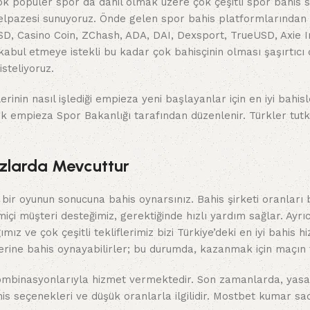
çok popüler spor da dahil olmak üzere çok çeşitli spor bahi
yelpazesi sunuyoruz. Önde gelen spor bahis platformlarından b
, Casino Coin, ZChash, ADA, DAI, Dexsport, TrueUSD, Axie I
bul etmeye istekli bu kadar çok bahisçinin olması şaşırtıcı d
isteliyoruz.
inin nasıl işlediği empieza yeni başlayanlar için en iyi bahisl
lik empieza Spor Bakanlığı tarafından düzenlenir. Türkler tut
zlarda Mevcuttur
 bir oyunun sonucuna bahis oynarsınız. Bahis şirketi oranları b
çi müşteri desteğimiz, gerektiğinde hızlı yardım sağlar. Ayrı
ız ve çok çeşitli tekliflerimiz bizi Türkiye’deki en iyi bahis h
erine bahis oynayabilirler; bu durumda, kazanmak için maçın
kombinasyonlarıyla hizmet vermektedir. Son zamanlarda, yasal b
his seçenekleri ve düşük oranlarla ilgilidir. Mostbet kumar s