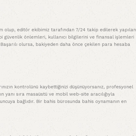
tem olup, editör ekibimiz tarafından 7/24 takip edilerek yapılan
güvenlik önlemleri, kullanıcı bilgilerini ve finansal işlemleri
. Başarılı olursa, bakiyeden daha önce çekilen para hesaba
ınızın kontrolünü kaybettiğinizi düşünüyorsanız, profesyonel
ın yanı sıra masaüstü ve mobil web-site aracılığıyla
oyuncuya bağlıdır. Bir bahis bürosunda bahis oynamanın en