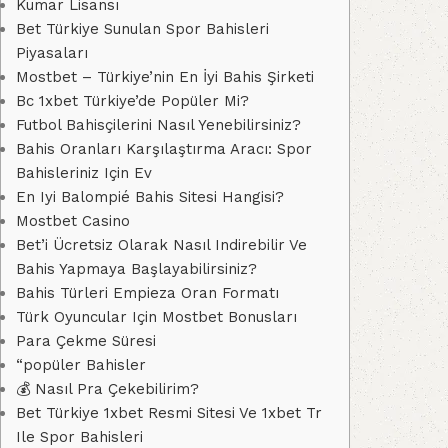
Kumar Lisansı
Bet Türkiye Sunulan Spor Bahisleri
Piyasaları
Mostbet – Türkiye’nin En İyi Bahis Şirketi
Bc 1xbet Türkiye’de Popüler Mi?
Futbol Bahisçilerini Nasıl Yenebilirsiniz?
Bahis Oranları Karşılaştırma Aracı: Spor
Bahisleriniz Için Ev
En Iyi Balompié Bahis Sitesi Hangisi?
Mostbet Casino
Bet’i Ücretsiz Olarak Nasıl Indirebilir Ve
Bahis Yapmaya Başlayabilirsiniz?
Bahis Türleri Empieza Oran Formatı
Türk Oyuncular Için Mostbet Bonusları
Para Çekme Süresi
“popüler Bahisler
💰 Nasıl Pra Çekebilirim?
Bet Türkiye 1xbet Resmi Sitesi Ve 1xbet Tr
Ile Spor Bahisleri