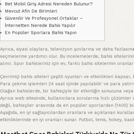
Bet Mobil Giriş Adresi Nereden Bulunur?
Mevcut Afin De Birimleri
Güvenilir Ve Profesyonel Ortaklar –
İnternetten Nerede Bahis Yapılır
En Popüler Sporlara Bahis Yapın
Ayrıca, siyasi olaylara, televizyon şovlarına ve daha fazlasına
seçmelerine yardımcı olur. Bu incelemelerde, bahis sitelerini
alınır. Spor bahisleriniz için ev, farklı bahis sitelerinin oranl
Çevrimiçi bahis siteleri çeşitli oyunları ve etkinlikleri kapsa
Para çekme işlemleri 24 saat içinde yapılabilir ve para yatır
Olağan bahislerde, bir bahisçiyle bir etkinliğin sonucuna vey
Ayrıca web sitesinde, kullanıcılara sorularına hızlı çözümle
değil, bahisçiler arasında da en popüler sporlardan (1400) bi
Aşağıda, en iyi sağlayıcılardan oranlara ve açıklanan kurallar
etkinliklerinde en iyi oranları sunar. Futbol, tenis, hokey, ba