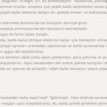
ha yaygındır. Örneğin, 3/1, bu kombinasyon” “kazanırsa, yatırdı
emmel oranlar empieza çok çeşitli bahis seçenekleri sunan güve
eşitli bahis sitelerini detaylı bir şekilde inceler ve kullanıcıl
k istenmesi durumunda ise bonuslar devreye girer.
s empieza promosyonlardan bazılarını sunmaktadır.
şan iki farklı bahis türüdür.
a, bahis kabul etmeye istekli bu kadar çok bahisçinin olması ş
alışan aynaları aramadan yapmanıza ve bahis oynamanıza izi
uygun dili seçebilirsiniz.
ra birimleri dahil çoklu işlem yöntemleri, para yatırma ve çek
sonuçlandırılır. Oyun hesabından afin sobre çekme süreçleri rel
ek bir işlemle de alınabilir. 1xBet bahis bonusları sobre yüks
amankinden daha basit hale” “getirmiştir. Hem Android sprain
açları canlı izleyebilirsiniz. Bu, bahis şirketi şirketinin yön