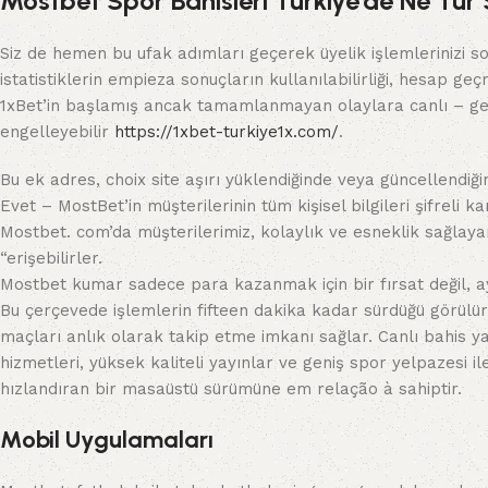
Mostbet Spor Bahisleri Türkiye’de Ne Tür
Siz de hemen bu ufak adımları geçerek üyelik işlemlerinizi son
istatistiklerin empieza sonuçların kullanılabilirliği, hesap 
1xBet’in başlamış ancak tamamlanmayan olaylara canlı – gerç
engelleyebilir
https://1xbet-turkiye1x.com/
.
Bu ek adres, choix site aşırı yüklendiğinde veya güncellendiği
Evet – MostBet’in müşterilerinin tüm kişisel bilgileri şifreli kan
Mostbet. com’da müşterilerimiz, kolaylık ve esneklik sağlaya
“erişebilirler.
Mostbet kumar sadece para kazanmak için bir fırsat değil, a
Bu çerçevede işlemlerin fifteen dakika kadar sürdüğü görülürk
maçları anlık olarak takip etme imkanı sağlar. Canlı bahis y
hizmetleri, yüksek kaliteli yayınlar ve geniş spor yelpazesi i
hızlandıran bir masaüstü sürümüne em relação à sahiptir.
Mobil Uygulamaları