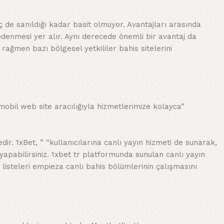
iç de sanıldığı kadar basit olmuyor. Avantajları arasında
ödenmesi yer alır. Aynı derecede önemli bir avantaj da
ğmen bazı bölgesel yetkililer bahis sitelerini
obil web site aracılığıyla hizmetlerimize kolayca”
r. 1xBet, ” “kullanıcılarına canlı yayın hizmeti de sunarak,
apabilirsiniz. 1xbet tr platformunda sunulan canlı yayın
s listeleri empieza canlı bahis bölümlerinin çalışmasını