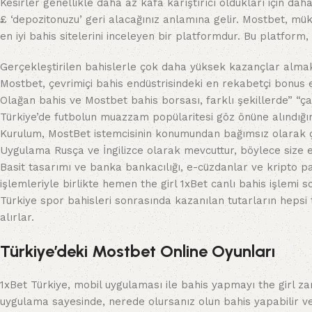
Kesirler genellikle daha az kafa karıştırıcı oldukları için da
£ ‘depozitonuzu’ geri alacağınız anlamına gelir. Mostbet, mük
en iyi bahis sitelerini inceleyen bir platformdur. Bu platform, ç
Gerçekleştirilen bahislerle çok daha yüksek kazançlar alma
Mostbet, çevrimiçi bahis endüstrisindeki en rekabetçi bonu
Olağan bahis ve Mostbet bahis borsası, farklı şekillerde” “çalı
Türkiye’de futbolun muazzam popülaritesi göz önüne alındığınd
Kurulum, MostBet istemcisinin konumundan bağımsız olarak ç
Uygulama Rusça ve İngilizce olarak mevcuttur, böylece size en 
Basit tasarımı ve banka bankacılığı, e-cüzdanlar ve kripto pa
işlemleriyle birlikte hemen the girl 1xBet canlı bahis işlemi 
Türkiye spor bahisleri sonrasında kazanılan tutarların hepsi t
alırlar.
Türkiye’deki Mostbet Online Oyunları
1xBet Türkiye, mobil uygulaması ile bahis yapmayı the girl z
uygulama sayesinde, nerede olursanız olun bahis yapabilir ve m