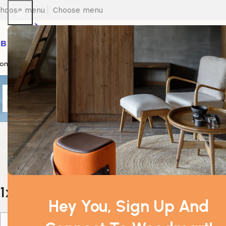
hoose menu
Choose menu
ome
Bedding
Quilted Products
Kids
Hi-Viz
Non Woven
Bathrobe
Blog
Futbol Bahis Oranları Aralık 20
1xbet Türkiye: Resmi Sitesi Üzerind
Hey You, Sign Up And