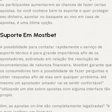
os participantes aumentarem as chances de fazer certas
apostas. Se você conhece bem to esporte e quer proteger
seu dinheiro, apostar no basquete ao vivo em casa de
apostas, é uma ótima opção.
Suporte Em Mostbet
A possibilidade para contatar rapidamente u serviço de
suporte técnico é para grande importância afin de os
apostadores, sobretudo em relação the resolução de
inconveniencias de natureza financeira. Mostbet garante que
os consumidores tem a possibilidade de fazer perguntas e
obter respostas afin de elas sem qualquer problema. Até
mesmo um apostador amador vai se sentir confortável”
“utilizando um site sobre apostas com alguma interface tão
propio.
Sim, as apostas on-line são completamente legalizadas” “é