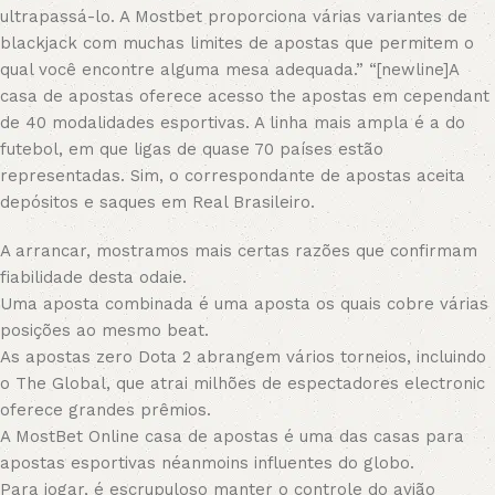
ultrapassá-lo. A Mostbet proporciona várias variantes de
blackjack com muchas limites de apostas que permitem o
qual você encontre alguma mesa adequada.” “[newline]A
casa de apostas oferece acesso the apostas em cependant
de 40 modalidades esportivas. A linha mais ampla é a do
futebol, em que ligas de quase 70 países estão
representadas. Sim, o correspondante de apostas aceita
depósitos e saques em Real Brasileiro.
A arrancar, mostramos mais certas razões que confirmam
fiabilidade desta odaie.
Uma aposta combinada é uma aposta os quais cobre várias
posições ao mesmo beat.
As apostas zero Dota 2 abrangem vários torneios, incluindo
o The Global, que atrai milhões de espectadores electronic
oferece grandes prêmios.
A MostBet Online casa de apostas é uma das casas para
apostas esportivas néanmoins influentes do globo.
Para jogar, é escrupuloso manter o controle do avião