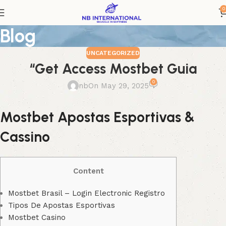
0
Blog
UNCATEGORIZED
“Get Access Mostbet Guia
0
nb
On May 29, 2025
Mostbet Apostas Esportivas &
Cassino
Content
Mostbet Brasil – Login Electronic Registro
Tipos De Apostas Esportivas
Mostbet Casino