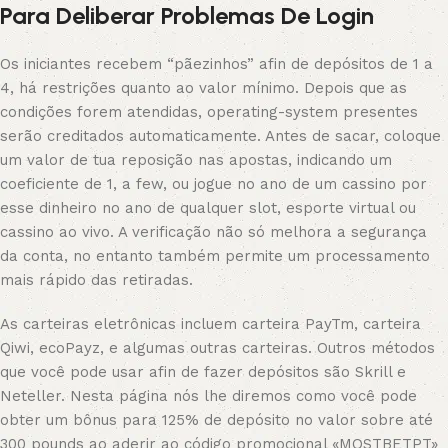
Para Deliberar Problemas De Login
Os iniciantes recebem “pãezinhos” afin de depósitos de 1 a
4, há restrições quanto ao valor mínimo. Depois que as
condições forem atendidas, operating-system presentes
serão creditados automaticamente. Antes de sacar, coloque
um valor de tua reposição nas apostas, indicando um
coeficiente de 1, a few, ou jogue no ano de um cassino por
esse dinheiro no ano de qualquer slot, esporte virtual ou
cassino ao vivo. A verificação não só melhora a segurança
da conta, no entanto também permite um processamento
mais rápido das retiradas.
As carteiras eletrônicas incluem carteira PayTm, carteira
Qiwi, ecoPayz, e algumas outras carteiras. Outros métodos
que você pode usar afin de fazer depósitos são Skrill e
Neteller. Nesta página nós lhe diremos como você pode
obter um bônus para 125% de depósito no valor sobre até
300 pounds ao aderir ao código promocional «MOSTBETPT»