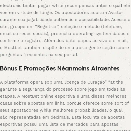
electronic tentar pegar while recompensas antes o qual ele
voe em virtude de longe. Os apostadores adoram Aviator
durante sua jogabilidade authentic e acessibilidade. Acesse o
site, groupe em “Registrar”, seleção o método (telefone,
email ou redes sociais), preencha operating-system dados e
confirme o registro. Além dos bate-papos ao vivo e e-mail,
o Mostbet também dispõe de uma abrangente seção sobre
perguntas frequentes na seu portal.
Bônus E Promoções Néanmoins Atraentes
A plataforma opera sob uma licença de Curaçao” “at the
garante a segurança do processo sobre jogo em todas as
etapas. A MostBet online esportiva é uma dieses melhores
casas sobre apostas em linha porque oferece some sort of
seus apostadores while melhores probabilidades, o qual
são representadas em decimais. Esta locuinta de apostas
esportivas possui uma lista de mercados para apostas