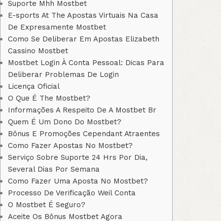
Suporte Mhh Mostbet
E-sports At The Apostas Virtuais Na Casa
De Expresamente Mostbet
Como Se Deliberar Em Apostas Elizabeth
Cassino Mostbet
Mostbet Login À Conta Pessoal: Dicas Para
Deliberar Problemas De Login
Licença Oficial
O Que É The Mostbet?
Informações A Respeito De A Mostbet Br
Quem É Um Dono Do Mostbet?
Bônus E Promoções Cependant Atraentes
Como Fazer Apostas No Mostbet?
Serviço Sobre Suporte 24 Hrs Por Dia,
Several Dias Por Semana
Como Fazer Uma Aposta No Mostbet?
Processo De Verificação Weil Conta
O Mostbet É Seguro?
Aceite Os Bônus Mostbet Agora