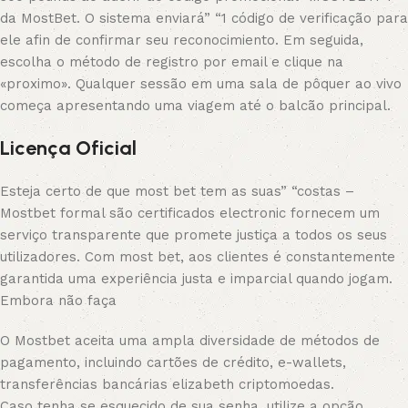
da MostBet. O sistema enviará” “1 código de verificação para
ele afin de confirmar seu reconocimiento. Em seguida,
escolha o método de registro por email e clique na
«proximo». Qualquer sessão em uma sala de pôquer ao vivo
começa apresentando uma viagem até o balcão principal.
Licença Oficial
Esteja certo de que most bet tem as suas” “costas –
Mostbet formal são certificados electronic fornecem um
serviço transparente que promete justiça a todos os seus
utilizadores. Com most bet, aos clientes é constantemente
garantida uma experiência justa e imparcial quando jogam.
Embora não faça
O Mostbet aceita uma ampla diversidade de métodos de
pagamento, incluindo cartões de crédito, e-wallets,
transferências bancárias elizabeth criptomoedas.
Caso tenha se esquecido de sua senha, utilize a opção