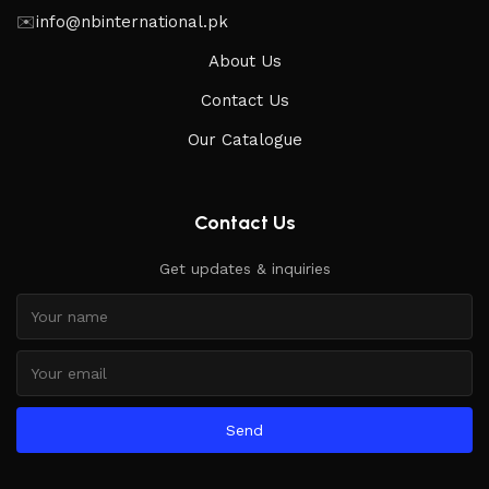
✉️
info@nbinternational.pk
About Us
Contact Us
Our Catalogue
Contact Us
Get updates & inquiries
Send