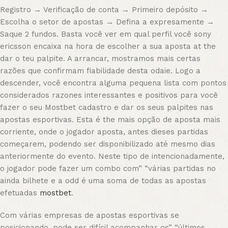
Registro → Verificação de conta → Primeiro depósito →
Escolha o setor de apostas → Defina a expresamente →
Saque 2 fundos. Basta você ver em qual perfil você sony
ericsson encaixa na hora de escolher a sua aposta at the
dar o teu palpite. A arrancar, mostramos mais certas
razões que confirmam fiabilidade desta odaie. Logo a
descender, você encontra alguma pequena lista com pontos
considerados razones interessantes e positivos para você
fazer o seu Mostbet cadastro e dar os seus palpites nas
apostas esportivas. Esta é the mais opção de aposta mais
corriente, onde o jogador aposta, antes dieses partidas
começarem, podendo ser disponibilizado até mesmo dias
anteriormente do evento. Neste tipo de intencionadamente,
o jogador pode fazer um combo com” “várias partidas no
ainda bilhete e a odd é uma soma de todas as apostas
efetuadas
mostbet
.
Com várias empresas de apostas esportivas se
posicionando, pode ser difícil acompanhar os” “últimos