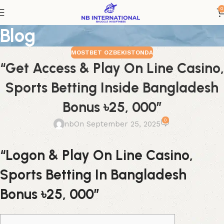
0
Blog
MOSTBET OZBEKISTONDA
“Get Access & Play On Line Casino,
Sports Betting Inside Bangladesh
Bonus ৳25, 000”
0
nb
On September 25, 2025
“Logon & Play On Line Casino,
Sports Betting In Bangladesh
Bonus ৳25, 000”