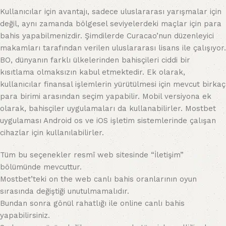
Kullanıcılar için avantajı, sadece uluslararası yarışmalar için
değil, aynı zamanda bölgesel seviyelerdeki maçlar için para
bahis yapabilmenizdir. Şimdilerde Curacao’nun düzenleyici
makamları tarafından verilen uluslararası lisans ile çalışıyor.
BO, dünyanın farklı ülkelerinden bahisçileri ciddi bir
kısıtlama olmaksızın kabul etmektedir. Ek olarak,
kullanıcılar finansal işlemlerin yürütülmesi için mevcut birkaç
para birimi arasından seçim yapabilir. Mobil versiyona ek
olarak, bahisçiler uygulamaları da kullanabilirler. Mostbet
uygulaması Android os ve iOS işletim sistemlerinde çalışan
cihazlar için kullanılabilirler.
Tüm bu seçenekler resmî web sitesinde “İletişim”
bölümünde mevcuttur.
Mostbet’teki on the web canlı bahis oranlarının oyun
sırasında değiştiği unutulmamalıdır.
Bundan sonra gönül rahatlığı ile online canlı bahis
yapabilirsiniz.