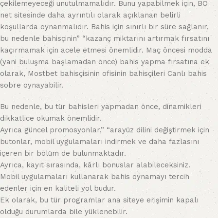
çekilemeyeceği unutulmamalıdır. Bunu yapabilmek için, BO
net sitesinde daha ayrıntılı olarak açıklanan belirli
koşullarda oynanmalıdır. Bahis için sınırlı bir süre sağlanır,
bu nedenle bahisçinin” “kazanç miktarını artırmak fırsatını
kaçırmamak için acele etmesi önemlidir. Maç öncesi modda
(yani buluşma başlamadan önce) bahis yapma fırsatına ek
olarak, Mostbet bahisçisinin ofisinin bahisçileri Canlı bahis
sobre oynayabilir.
Bu nedenle, bu tür bahisleri yapmadan önce, dinamikleri
dikkatlice okumak önemlidir.
Ayrıca güncel promosyonlar,” “arayüz dilini değiştirmek için
butonlar, mobil uygulamaları indirmek ve daha fazlasını
içeren bir bölüm de bulunmaktadır.
Ayrıca, kayıt sırasında, kârlı bonuslar alabileceksiniz.
Mobil uygulamaları kullanarak bahis oynamayı tercih
edenler için en kaliteli yol budur.
Ek olarak, bu tür programlar ana siteye erişimin kapalı
olduğu durumlarda bile yüklenebilir.