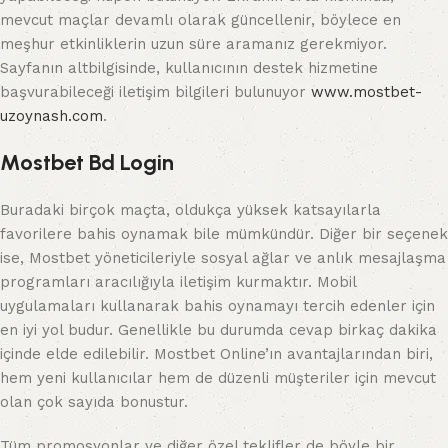
mevcut maçlar devamlı olarak güncellenir, böylece en
meşhur etkinliklerin uzun süre aramanız gerekmiyor.
Sayfanın altbilgisinde, kullanıcının destek hizmetine
başvurabileceği iletişim bilgileri bulunuyor
www.mostbet-
uzoynash.com
.
Mostbet Bd Login
Buradaki birçok maçta, oldukça yüksek katsayılarla
favorilere bahis oynamak bile mümkündür. Diğer bir seçenek
ise, Mostbet yöneticileriyle sosyal ağlar ve anlık mesajlaşma
programları aracılığıyla iletişim kurmaktır. Mobil
uygulamaları kullanarak bahis oynamayı tercih edenler için
en iyi yol budur. Genellikle bu durumda cevap birkaç dakika
içinde elde edilebilir. Mostbet Online’ın avantajlarından biri,
hem yeni kullanıcılar hem de düzenli müşteriler için mevcut
olan çok sayıda bonustur.
Tüm promosyonlar ve diğer özel teklifler de böyle bir