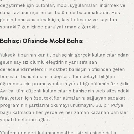
değiştirmek için butonlar, mobil uygulamaları indirmek ve
daha fazlasını içeren bir bölüm de bulunmaktadır. Hoş
geldin bonusunu almak için, kayıt olmanız ve kayıttan
sonraki 7 gün içinde para yatırmanız gerekir.
Bahisçi Ofisinde Mobil Bahis
Yüksek itibarının kanıtı, bahisçinin gerçek kullanıcılarından
gelen sayısız olumlu eleştirinin yanı sıra sah
derecelendirmelerdir. Mostbet bahisçinin ofisinden gelen
bonuslar bununla sınırlı değildir. Tüm detaylı bilgileri
öğrenmek için promosyonların yer aldığı bölümümüze gidin.
Ayrıca, tüm düzenli kullanıcıların bahisçinin web sitesindeki
faaliyetleri için özel teklifler almalarını sağlayan sadakat
programının şartlarını okumayı unutmayın. Bu, bir PC’ye
bağlı kalmadan her yerde ve her zaman kazanan bahisler
yapabilmelerini sağlar.
Yöntemlerin geri kalanını mostbet ikiz sitesinde daha