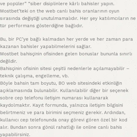
ve popüler” “siber disiplinlere kârlı bahisler yapın.
Mostbet’teki on the web canlı bahis oranlarının oyun
sırasında değiştiği unutulmamalıdır. Her şey katılımcıların ne
tür performans gösterdiğine bağlıdır.
Bu, bir PC’ye bağlı kalmadan her yerde ve her zaman para
kazanan bahisler yapabilmelerini sağlar.
Mostbet bahisçinin ofisinden gelen bonuslar bununla sınırlı
değildir.
Bahisçinin ofisinin sitesi çeşitli nedenlerle açılamayabilir –
teknik çalışma, engelleme, vb.
Böyle bahsin tam boyutu, BO web sitesindeki etkinliğin
açıklamasında bulunabilir. Kullanılabilir diğer bir seçenek
sobre cep telefonu iletişim numarası kullanarak
kaydolmaktır. Kayıt formunda, yalnızca iletişim bilgisini
belirtmeniz ve para birimini seçmeniz gerekir. Ardından,
kullanıcı cep telefonunda onay görevi gören özel bir kod
alır. Bundan sonra gönül rahatlığı ile online canlı bahis
yapabilirsiniz.