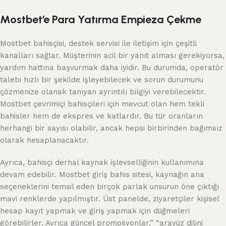
Mostbet’e Para Yatırma Empieza Çekme
Mostbet bahisçisi, destek servisi ile iletişim için çeşitli
kanalları sağlar. Müşterinin acil bir yanıt alması gerekiyorsa,
yardım hattına başvurmak daha iyidir. Bu durumda, operatör
talebi hızlı bir şekilde işleyebilecek ve sorun durumunu
çözmenize olanak tanıyan ayrıntılı bilgiyi verebilecektir.
Mostbet çevrimiçi bahisçileri için mevcut olan hem tekli
bahisler hem de ekspres ve katlardır. Bu tür oranların
herhangi bir sayısı olabilir, ancak hepsi birbirinden bağımsız
olarak hesaplanacaktır.
Ayrıca, bahisçi derhal kaynak işlevselliğinin kullanımına
devam edebilir. Mostbet giriş bahis sitesi, kaynağın ana
seçeneklerini temsil eden birçok parlak unsurun öne çıktığı
mavi renklerde yapılmıştır. Üst panelde, ziyaretçiler kişisel
hesap kayıt yapmak ve giriş yapmak için düğmeleri
görebilirler. Ayrıca güncel promosyonlar,” “arayüz dilini