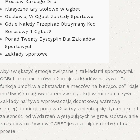
Meczów Każdego Dnia!
Klasyczne Gry Stołowe W Ggbet
Obstawiaj W Ggbet Zakłady Sportowe
Gdzie Należy Przepisać Otrzymany Kod
Bonusowy T Ggbet?
Ponad Twenty Dyscyplin Dla Zakładów
Sportowych
Zakłady Sportowe
Aby zwiększyć emocje związane z zakładami sportowymi,
GGBet proponuje również opcje zakładów na żywo. Ta
funkcja umożliwia obstawianie meczów na bieżąco, co” “daje
możliwość reagowania em zwroty akcji w meczu na żywo.
Zakłady na żywo wprowadzają dodatkową warstwę
strategii i emocji, ponieważ kursy zmieniają się dynamicznie t
zależności od wydarzeń występujących w grze. Obstawianie
zakładów na żywo w GGBET jeszcze nigdy nie było tak
proste.