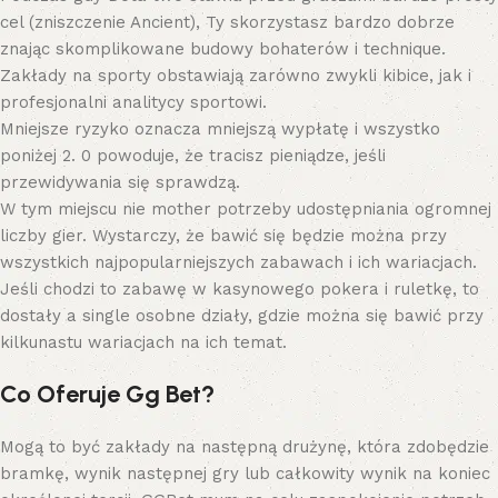
cel (zniszczenie Ancient), Ty skorzystasz bardzo dobrze
znając skomplikowane budowy bohaterów i technique.
Zakłady na sporty obstawiają zarówno zwykli kibice, jak i
profesjonalni analitycy sportowi.
Mniejsze ryzyko oznacza mniejszą wypłatę i wszystko
poniżej 2. 0 powoduje, że tracisz pieniądze, jeśli
przewidywania się sprawdzą.
W tym miejscu nie mother potrzeby udostępniania ogromnej
liczby gier. Wystarczy, że bawić się będzie można przy
wszystkich najpopularniejszych zabawach i ich wariacjach.
Jeśli chodzi to zabawę w kasynowego pokera i ruletkę, to
dostały a single osobne działy, gdzie można się bawić przy
kilkunastu wariacjach na ich temat.
Co Oferuje Gg Bet?
Mogą to być zakłady na następną drużynę, która zdobędzie
bramkę, wynik następnej gry lub całkowity wynik na koniec