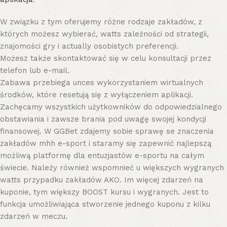
W związku z tym oferujemy różne rodzaje zakładów, z
których możesz wybierać, watts zależności od strategii,
znajomości gry i actually osobistych preferencji.
Możesz także skontaktować się w celu konsultacji przez
telefon lub e-mail.
Zabawa przebiega unces wykorzystaniem wirtualnych
środków, które resetują się z wyłączeniem aplikacji.
Zachęcamy wszystkich użytkowników do odpowiedzialnego
obstawiania i zawsze brania pod uwagę swojej kondycji
finansowej. W GGBet zdajemy sobie sprawę se znaczenia
zakładów mhh e-sport i staramy się zapewnić najlepszą
możliwą platformę dla entuzjastów e-sportu na całym
świecie. Należy również wspomnieć u większych wygranych
watts przypadku zakładów AKO. Im więcej zdarzeń na
kuponie, tym większy BOOST kursu i wygranych. Jest to
funkcja umożliwiająca stworzenie jednego kuponu z kilku
zdarzeń w meczu.