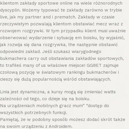
klientom zakłady sportowe online na wiele różnorodnych
dyscyplin. Możemy typować te zakłady zarówno w trybie
live, jak my partner and i prematch. Zakłady w czasie
rzeczywistym pozwalają klientom obstawiać mecz wraz z
rozwojem rozgrywki. W tym przypadku klient musi uważnie
obserwować wydarzenie i sytuację em boisku, by wyjaśnić,
jak rozwija się dana rozgrywka, the następnie obstawić
odpowiedni zakład. Jeśli szukasz wiarygodnego
bukmachera carry out obstawiania zakładów sportowych,
to trafiłeś many of us właściwe miejsce! GGBET zajmuje
czołową pozycję w światowym rankingu bukmacherów i
cieszy się dużą popularnością wśród obstawiających.
Linia jest dynamiczna, a kursy mogą się zmieniać watts
zależności od tego, co dzieje się na boisku.
Na urządzeniach mobilnych gracz mum” “dostęp do
wszystkich potrzebnych funkcji.
Pamiętaj, że w podobny sposób możesz dodać skrót także
na swoim urządzeniu z Androidem.