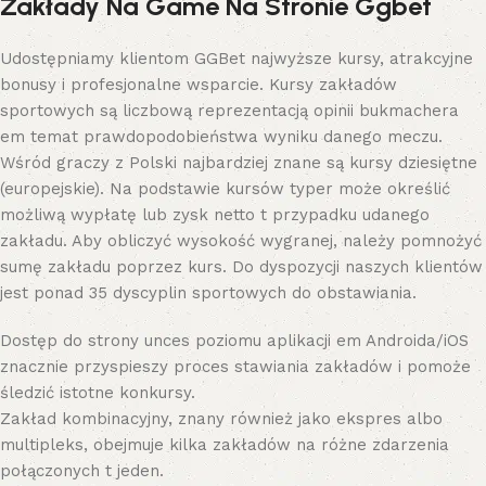
Zakłady Na Game Na Stronie Ggbet
Udostępniamy klientom GGBet najwyższe kursy, atrakcyjne
bonusy i profesjonalne wsparcie. Kursy zakładów
sportowych są liczbową reprezentacją opinii bukmachera
em temat prawdopodobieństwa wyniku danego meczu.
Wśród graczy z Polski najbardziej znane są kursy dziesiętne
(europejskie). Na podstawie kursów typer może określić
możliwą wypłatę lub zysk netto t przypadku udanego
zakładu. Aby obliczyć wysokość wygranej, należy pomnożyć
sumę zakładu poprzez kurs. Do dyspozycji naszych klientów
jest ponad 35 dyscyplin sportowych do obstawiania.
Dostęp do strony unces poziomu aplikacji em Androida/iOS
znacznie przyspieszy proces stawiania zakładów i pomoże
śledzić istotne konkursy.
Zakład kombinacyjny, znany również jako ekspres albo
multipleks, obejmuje kilka zakładów na różne zdarzenia
połączonych t jeden.