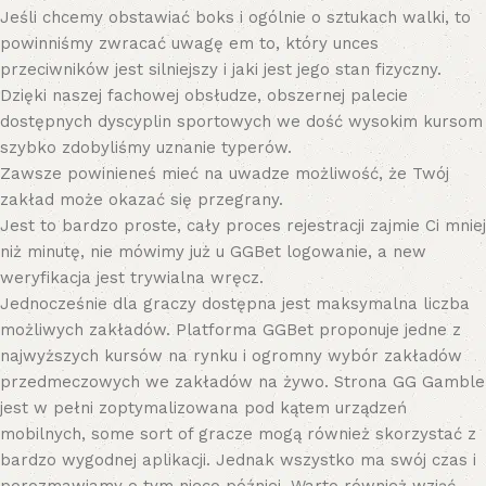
Jeśli chcemy obstawiać boks i ogólnie o sztukach walki, to
powinniśmy zwracać uwagę em to, który unces
przeciwników jest silniejszy i jaki jest jego stan fizyczny.
Dzięki naszej fachowej obsłudze, obszernej palecie
dostępnych dyscyplin sportowych we dość wysokim kursom
szybko zdobyliśmy uznanie typerów.
Zawsze powinieneś mieć na uwadze możliwość, że Twój
zakład może okazać się przegrany.
Jest to bardzo proste, cały proces rejestracji zajmie Ci mniej
niż minutę, nie mówimy już u GGBet logowanie, a new
weryfikacja jest trywialna wręcz.
Jednocześnie dla graczy dostępna jest maksymalna liczba
możliwych zakładów. Platforma GGBet proponuje jedne z
najwyższych kursów na rynku i ogromny wybór zakładów
przedmeczowych we zakładów na żywo. Strona GG Gamble
jest w pełni zoptymalizowana pod kątem urządzeń
mobilnych, some sort of gracze mogą również skorzystać z
bardzo wygodnej aplikacji. Jednak wszystko ma swój czas i