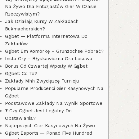
Na Żywo Dla Entuzjastów Gier W Czasie
Rzeczywistym?
Jak Działają Kursy W Zakładach
Bukmacherskich?
Ggbet — Platforma Internetowa Do
Zakładów
Ggbet Em Komórkę – Grunzochse Pobrać?
Insta Gry – Błyskawiczna Gra Losowa
Bonus Od Czwartej Wpłaty W Ggbet
Ggbet: Co To?
Zakłady Mhh Zwycięzcę Turnieju
Popularne Producenci Gier Kasynowych Na
Ggbet
Podstawowe Zakłady Na Wyniki Sportowe
❓ Czy Ggbet Jest Legalny Do
Obstawiania?
Najlepszych Gier Kasynowych Na Żywo
Ggbet Esports — Ponad Five Hundred