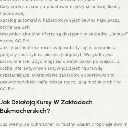
Cały serwis działa na podstawie międzynarodowej licencji
hazardowej.
Katalog automatów hazardowych jest pewno największą
cecha GG Bet.
Wszystkie aktualne oferty są dostępne w zakładce „Bonusy”
strony GG Bet.
Jak tylko będziesz miał swój osobisty login, dostaniesz
potężny zastrzyk na pierwszy depozyt. Wszystko jest
ustawione tak, abyś mógł się dobrze bawić po wejściu, a
liczba interaktywnych aktywności jest naprawdę
oszałamiająca. Obstawianie zakładów eSportowych to
prawdopodobnie najfajniejsza rzecz, jaką można zrobić w
GG Bet.
Jak Działają Kursy W Zakładach
Bukmacherskich?
Już wiemy, że bukmacher wirtualny GGBet proponuje swoim