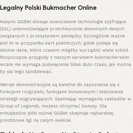
Legalny Polski Bukmacher Online
Kasyno GGBet stosuje nowoczesne technologie szyfrujące
(SSL) uniemożliwiające przechwycenie dowolnych danych
związanych z przesyłaniem pieniędzy. Szczególnie ważne
jest to w przypadku kart płatniczych, gdzie podaje się
istotne dane, które czasem mógłby wyrządzić wiele szkód.
Rozpoczęcie przygody z naszym serwisem bukmacherskim
wcale nie wymaga poświęcenia tidak dużo czasu, jak można
by się tego spodziewać.
Wersje demonstracyjne są świetne do zapoznania się z
funkcjami rozgrywki, funkcjami bonusowymi i testowania
strategii wygrywających. Spełniając wymagania zakładów w
Group of Legends, możesz otrzymać bonusy. Dla
entuzjastów piłki nożnej GGBet obejmuje najbardziej
prestiżowe ligi na całym świecie.