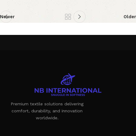
Newer
Older
Premium textile solutions delivering
comfort, durability, and innovation
worldwide.