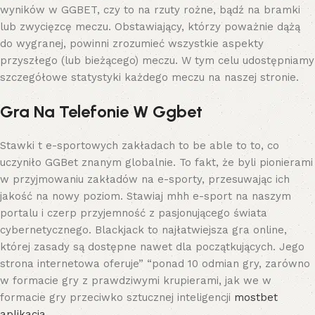
wyników w GGBET, czy to na rzuty rożne, bądź na bramki
lub zwycięzcę meczu. Obstawiający, którzy poważnie dążą
do wygranej, powinni zrozumieć wszystkie aspekty
przyszłego (lub bieżącego) meczu. W tym celu udostępniamy
szczegółowe statystyki każdego meczu na naszej stronie.
Gra Na Telefonie W Ggbet
Stawki t e-sportowych zakładach to be able to to, co
uczyniło GGBet znanym globalnie. To fakt, że byli pionierami
w przyjmowaniu zakładów na e-sporty, przesuwając ich
jakość na nowy poziom. Stawiaj mhh e-sport na naszym
portalu i czerp przyjemność z pasjonującego świata
cybernetycznego. Blackjack to najłatwiejsza gra online,
której zasady są dostępne nawet dla początkujących. Jego
strona internetowa oferuje” “ponad 10 odmian gry, zarówno
w formacie gry z prawdziwymi krupierami, jak we w
formacie gry przeciwko sztucznej inteligencji
mostbet
aplikacja
.