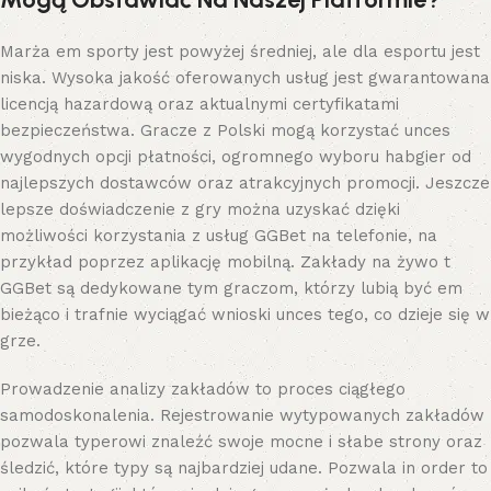
Marża em sporty jest powyżej średniej, ale dla esportu jest
niska. Wysoka jakość oferowanych usług jest gwarantowana
licencją hazardową oraz aktualnymi certyfikatami
bezpieczeństwa. Gracze z Polski mogą korzystać unces
wygodnych opcji płatności, ogromnego wyboru habgier od
najlepszych dostawców oraz atrakcyjnych promocji. Jeszcze
lepsze doświadczenie z gry można uzyskać dzięki
możliwości korzystania z usług GGBet na telefonie, na
przykład poprzez aplikację mobilną. Zakłady na żywo t
GGBet są dedykowane tym graczom, którzy lubią być em
bieżąco i trafnie wyciągać wnioski unces tego, co dzieje się w
grze.
Prowadzenie analizy zakładów to proces ciągłego
samodoskonalenia. Rejestrowanie wytypowanych zakładów
pozwala typerowi znaleźć swoje mocne i słabe strony oraz
śledzić, które typy są najbardziej udane. Pozwala in order to