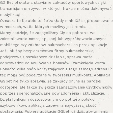
GG Bet pl ułatwia stawianie zakładów sportowych dzięki
transmisjom em żywo, w których trakcie można dokonywać
modyfikacji.
Oznacza to be able to, że zakłady mhh 1X2 są proponowane
w meczach, watts których możliwy jest remis.
Mamy nadzieję, że zachęciliśmy Cię do pobrania we
zainstalowania naszej aplikacji lub wypróbowania kasyna
mobilnego czy zakładów bukmacherskich przez aplikację.
Jeśli służby bezpieczeństwa firmy bukmacherskiej
podejrzewają oszukańcze działania, sprawa może
doprowadzić do anulowania bonusów i zamknięcia konta.
Ponadto kilka osób korzystających z tego samego adresu IP
też mogą być podejrzane w tworzeniu multikonta. Aplikacja
GGbet nie tylko sprawia, że zakłady online są bardziej
dostępne, ale także zwiększa zaangażowanie użytkowników
poprzez spersonalizowane powiadomienia i aktualizacje.
Dzięki funkcjom dostosowanym do potrzeb polskich
użytkowników, aplikacja zapewnia najwyższą jakość
obstawiania. Pobierz aplikację GGbet już dziś, aby zmienić