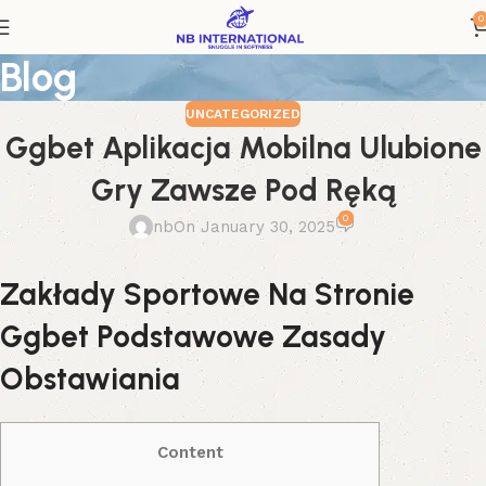
0
Blog
UNCATEGORIZED
Ggbet Aplikacja Mobilna Ulubione
Gry Zawsze Pod Ręką
0
nb
On January 30, 2025
Zakłady Sportowe Na Stronie
Ggbet Podstawowe Zasady
Obstawiania
Content