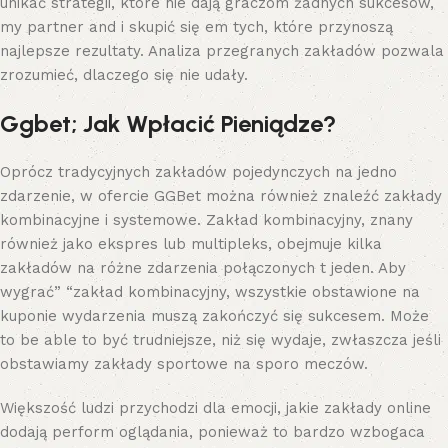
unikać strategii, które nie dają graczom żadnych sukcesów,
my partner and i skupić się em tych, które przynoszą
najlepsze rezultaty. Analiza przegranych zakładów pozwala
zrozumieć, dlaczego się nie udały.
Ggbet; Jak Wpłacić Pieniądze?
Oprócz tradycyjnych zakładów pojedynczych na jedno
zdarzenie, w ofercie GGBet można również znaleźć zakłady
kombinacyjne i systemowe. Zakład kombinacyjny, znany
również jako ekspres lub multipleks, obejmuje kilka
zakładów na różne zdarzenia połączonych t jeden. Aby
wygrać” “zakład kombinacyjny, wszystkie obstawione na
kuponie wydarzenia muszą zakończyć się sukcesem. Może
to be able to być trudniejsze, niż się wydaje, zwłaszcza jeśli
obstawiamy zakłady sportowe na sporo meczów.
Większość ludzi przychodzi dla emocji, jakie zakłady online
dodają perform oglądania, ponieważ to bardzo wzbogaca