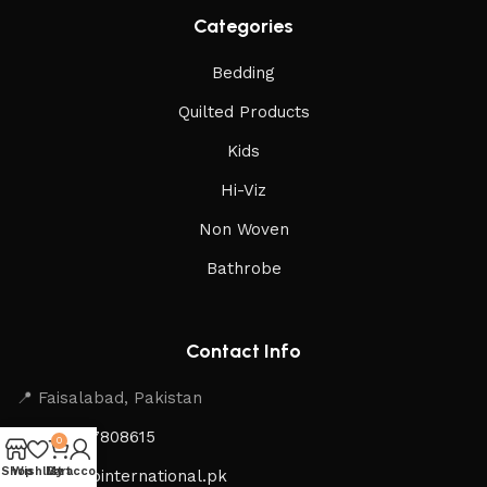
Categories
Bedding
Quilted Products
Kids
Hi-Viz
Non Woven
Bathrobe
Contact Info
📍 Faisalabad, Pakistan
📞
+92 3217808615
0
Shop
Wishlist
My account
Cart
✉️
info@nbinternational.pk