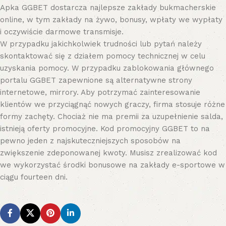
Apka GGBET dostarcza najlepsze zakłady bukmacherskie
online, w tym zakłady na żywo, bonusy, wpłaty we wypłaty
i oczywiście darmowe transmisje.
W przypadku jakichkolwiek trudności lub pytań należy
skontaktować się z działem pomocy technicznej w celu
uzyskania pomocy. W przypadku zablokowania głównego
portalu GGBET zapewnione są alternatywne strony
internetowe, mirrory. Aby potrzymać zainteresowanie
klientów we przyciągnąć nowych graczy, firma stosuje różne
formy zachęty. Chociaż nie ma premii za uzupełnienie salda,
istnieją oferty promocyjne. Kod promocyjny GGBET to na
pewno jeden z najskuteczniejszych sposobów na
zwiększenie zdeponowanej kwoty. Musisz zrealizować kod
we wykorzystać środki bonusowe na zakłady e-sportowe w
ciągu fourteen dni.