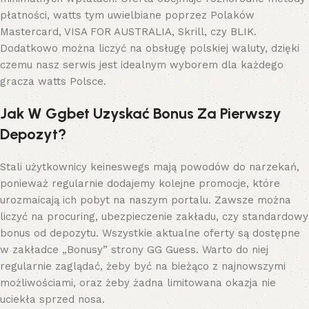
płatności, watts tym uwielbiane poprzez Polaków
Mastercard, VISA FOR AUSTRALIA, Skrill, czy BLIK.
Dodatkowo można liczyć na obsługę polskiej waluty, dzięki
czemu nasz serwis jest idealnym wyborem dla każdego
gracza watts Polsce.
Jak W Ggbet Uzyskać Bonus Za Pierwszy
Depozyt?
Stali użytkownicy keineswegs mają powodów do narzekań,
ponieważ regularnie dodajemy kolejne promocje, które
urozmaicają ich pobyt na naszym portalu. Zawsze można
liczyć na procuring, ubezpieczenie zakładu, czy standardowy
bonus od depozytu. Wszystkie aktualne oferty są dostępne
w zakładce „Bonusy” strony GG Guess. Warto do niej
regularnie zaglądać, żeby być na bieżąco z najnowszymi
możliwościami, oraz żeby żadna limitowana okazja nie
uciekła sprzed nosa.