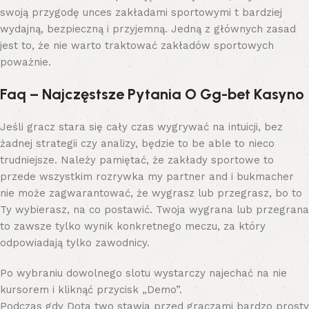
swoją przygodę unces zakładami sportowymi t bardziej
wydajną, bezpieczną i przyjemną. Jedną z głównych zasad
jest to, że nie warto traktować zakładów sportowych
poważnie.
Faq – Najczęstsze Pytania O Gg-bet Kasyno
Jeśli gracz stara się cały czas wygrywać na intuicji, bez
żadnej strategii czy analizy, będzie to be able to nieco
trudniejsze. Należy pamiętać, że zakłady sportowe to
przede wszystkim rozrywka my partner and i bukmacher
nie może zagwarantować, że wygrasz lub przegrasz, bo to
Ty wybierasz, na co postawić. Twoja wygrana lub przegrana
to zawsze tylko wynik konkretnego meczu, za który
odpowiadają tylko zawodnicy.
Po wybraniu dowolnego slotu wystarczy najechać na nie
kursorem i kliknąć przycisk „Demo”.
Podczas gdy Dota two stawia przed graczami bardzo prosty