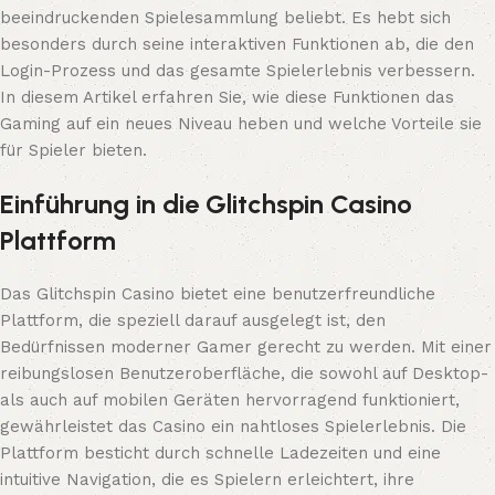
beeindruckenden Spielesammlung beliebt. Es hebt sich
besonders durch seine interaktiven Funktionen ab, die den
Login-Prozess und das gesamte Spielerlebnis verbessern.
In diesem Artikel erfahren Sie, wie diese Funktionen das
Gaming auf ein neues Niveau heben und welche Vorteile sie
für Spieler bieten.
Einführung in die Glitchspin Casino
Plattform
Das Glitchspin Casino bietet eine benutzerfreundliche
Plattform, die speziell darauf ausgelegt ist, den
Bedürfnissen moderner Gamer gerecht zu werden. Mit einer
reibungslosen Benutzeroberfläche, die sowohl auf Desktop-
als auch auf mobilen Geräten hervorragend funktioniert,
gewährleistet das Casino ein nahtloses Spielerlebnis. Die
Plattform besticht durch schnelle Ladezeiten und eine
intuitive Navigation, die es Spielern erleichtert, ihre