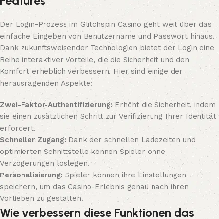
Features
Der Login-Prozess im Glitchspin Casino geht weit über das
einfache Eingeben von Benutzername und Passwort hinaus.
Dank zukunftsweisender Technologien bietet der Login eine
Reihe interaktiver Vorteile, die die Sicherheit und den
Komfort erheblich verbessern. Hier sind einige der
herausragenden Aspekte:
Zwei-Faktor-Authentifizierung:
Erhöht die Sicherheit, indem
sie einen zusätzlichen Schritt zur Verifizierung Ihrer Identität
erfordert.
Schneller Zugang:
Dank der schnellen Ladezeiten und
optimierten Schnittstelle können Spieler ohne
Verzögerungen loslegen.
Personalisierung:
Spieler können ihre Einstellungen
speichern, um das Casino-Erlebnis genau nach ihren
Vorlieben zu gestalten.
Wie verbessern diese Funktionen das