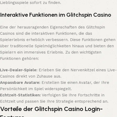
Lieblingsspiele sofort zu finden.
Interaktive Funktionen im Glitchspin Casino
Eine der herausragenden Eigenschaften des Glitchspin
Casinos sind die interaktiven Funktionen, die das
Spielerlebnis erheblich verbessern. Diese Funktionen gehen
über traditionelle Spielmöglichkeiten hinaus und bieten den
Spielern ein immersives Erlebnis. Zu den wichtigsten
Funktionen gehören:
Live-Dealer-Spiele:
Erleben Sie den Nervenkitzel eines Live-
Casinos direkt von Zuhause aus.
Anpassbare Avatare:
Erstellen Sie einen Avatar, der Ihre
Persönlichkeit im Spiel widerspiegelt.
Echtzeit-Statistiken:
Verfolgen Sie Ihre Fortschritte in
Echtzeit und passen Sie Ihre Strategie entsprechend an.
Vorteile der Glitchspin Casino Login-