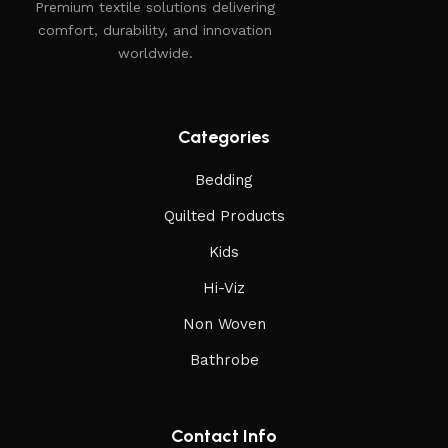
Premium textile solutions delivering
comfort, durability, and innovation
worldwide.
Categories
Bedding
Quilted Products
Kids
Hi-Viz
Non Woven
Bathrobe
Contact Info