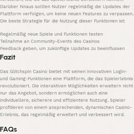
Darüber hinaus sollten Nutzer regelmäßig die Updates der
Plattform verfolgen, um keine neuen Features zu verpassen.
Die beste Strategie für die Nutzung dieser Funktionen ist:
Regelmäßig neue Spiele und Funktionen testen
Teilnahme an Community-Events des Casinos
Feedback geben, um zukünftige Updates zu beeinflussen
Fazit
Das Glitchspin Casino bietet mit seinen innovativen Login-
und Gaming-Funktionen eine Plattform, die das Spielerlebnis
revolutioniert. Die interaktiven Möglichkeiten erweitern nicht
nur das Angebot, sondern ermöglichen auch eine
individuellere, sicherere und effizientere Nutzung. Spieler
profitieren von einem ansprechenden, dynamischen Casino-
Erlebnis, das regelmäßig erweitert und verbessert wird.
FAQs