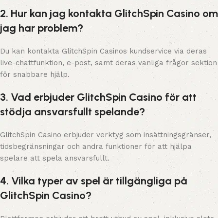
2. Hur kan jag kontakta GlitchSpin Casino om
jag har problem?
Du kan kontakta GlitchSpin Casinos kundservice via deras
live-chattfunktion, e-post, samt deras vanliga frågor sektion
för snabbare hjälp.
3. Vad erbjuder GlitchSpin Casino för att
stödja ansvarsfullt spelande?
GlitchSpin Casino erbjuder verktyg som insättningsgränser,
tidsbegränsningar och andra funktioner för att hjälpa
spelare att spela ansvarsfullt.
4. Vilka typer av spel är tillgängliga på
GlitchSpin Casino?