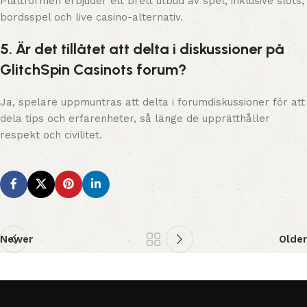
Plattformen erbjuder ett brett utbud av spel, inklusive slots,
bordsspel och live casino-alternativ.
5. Är det tillåtet att delta i diskussioner på
GlitchSpin Casinots forum?
Ja, spelare uppmuntras att delta i forumdiskussioner för att
dela tips och erfarenheter, så länge de upprätthåller
respekt och civilitet.
Newer
Older