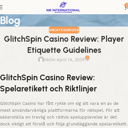
0
Blog
UNCATEGORIZED
GlitchSpin Casino Review: Player
Etiquette Guidelines
0
nb
On April 14, 2025
GlitchSpin Casino Review:
Spelaretikett och Riktlinjer
GlitchSpin Casino har fått rykte om sig att vara en av de
mest användarvänliga plattformarna för nätspel. För att
säkerställa en trevlig och rättvis spelupplevelse är det
dock viktigt att förstå och följa grundläggande spelaretikett.