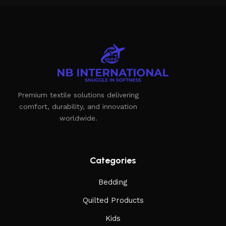
Premium textile solutions delivering
comfort, durability, and innovation
worldwide.
Categories
Bedding
Quilted Products
Kids