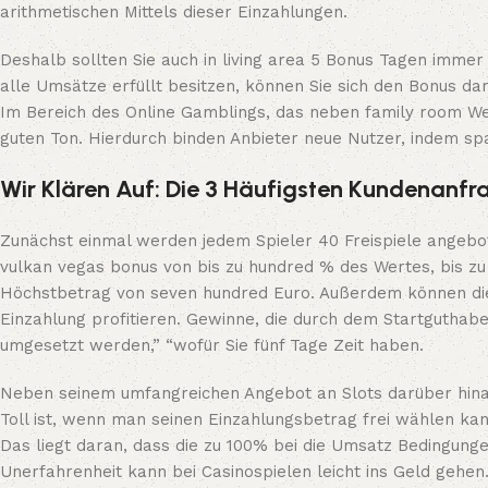
arithmetischen Mittels dieser Einzahlungen.
Deshalb sollten Sie auch in living area 5 Bonus Tagen imme
alle Umsätze erfüllt besitzen, können Sie sich den Bonus da
Im Bereich des Online Gamblings, das neben family room Wet
guten Ton. Hierdurch binden Anbieter neue Nutzer, indem s
Wir Klären Auf: Die 3 Häufigsten Kundenanf
Zunächst einmal werden jedem Spieler 40 Freispiele angebote
vulkan vegas bonus von bis zu hundred % des Wertes, bis zu
Höchstbetrag von seven hundred Euro. Außerdem können di
Einzahlung profitieren. Gewinne, die durch dem Startguthab
umgesetzt werden,” “wofür Sie fünf Tage Zeit haben.
Neben seinem umfangreichen Angebot an Slots darüber hinaus
Toll ist, wenn man seinen Einzahlungsbetrag frei wählen ka
Das liegt daran, dass die zu 100% bei die Umsatz Bedingun
Unerfahrenheit kann bei Casinospielen leicht ins Geld gehen