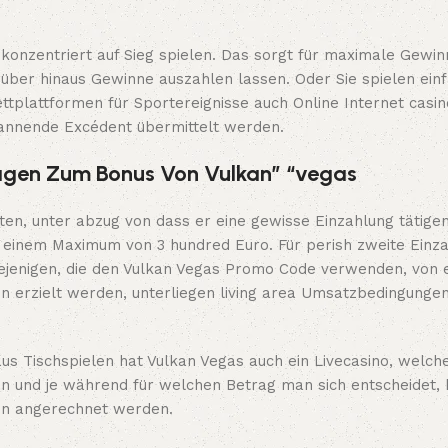
r konzentriert auf Sieg spielen. Das sorgt für maximale Gew
rüber hinaus Gewinne auszahlen lassen. Oder Sie spielen einf
tplattformen für Sportereignisse auch Online Internet casi
pannende Excédent übermittelt werden.
ragen Zum Bonus Von Vulkan” “vegas
n, unter abzug von dass er eine gewisse Einzahlung tätigen 
 einem Maximum von 3 hundred Euro. Für perish zweite Einza
ejenigen, die den Vulkan Vegas Promo Code verwenden, von
en erzielt werden, unterliegen living area Umsatzbedingung
 Tischspielen hat Vulkan Vegas auch ein Livecasino, welches
nn und je während für welchen Betrag man sich entscheidet,
gen angerechnet werden.
.