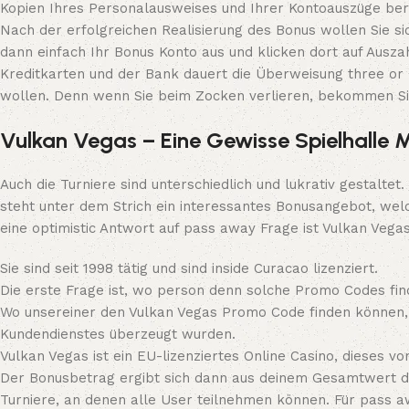
Kopien Ihres Personalausweises und Ihrer Kontoauszüge bere
Nach der erfolgreichen Realisierung des Bonus wollen Sie 
dann einfach Ihr Bonus Konto aus und klicken dort auf Auszah
Kreditkarten und der Bank dauert die Überweisung three or m
wollen. Denn wenn Sie beim Zocken verlieren, bekommen Si
Vulkan Vegas – Eine Gewisse Spielhalle
Auch die Turniere sind unterschiedlich und lukrativ gestal
steht unter dem Strich ein interessantes Bonusangebot, wel
eine optimistic Antwort auf pass away Frage ist Vulkan Vega
Sie sind seit 1998 tätig und sind inside Curacao lizenziert.
Die erste Frage ist, wo person denn solche Promo Codes fin
Wo unsereiner den Vulkan Vegas Promo Code finden können, w
Kundendienstes überzeugt wurden.
Vulkan Vegas ist ein EU-lizenziertes Online Casino, dieses 
Der Bonusbetrag ergibt sich dann aus deinem Gesamtwert der
Turniere, an denen alle User teilnehmen können. Für pass a