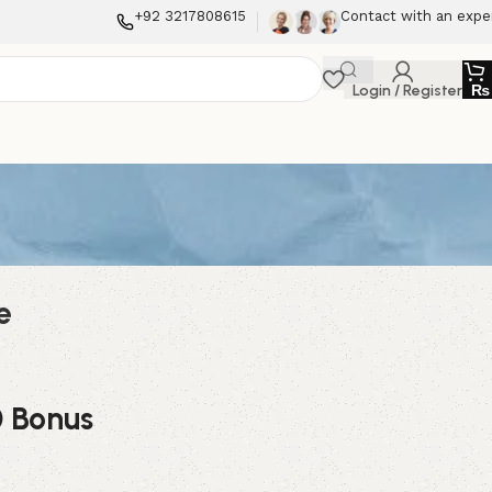
+92 3217808615
Contact with an expe
Login / Register
₨
e
0 Bonus