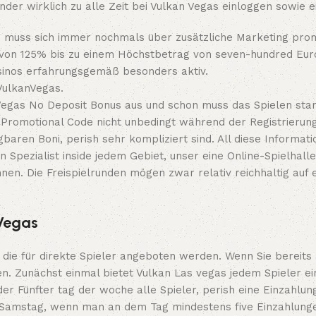
nder wirklich zu alle Zeit bei Vulkan Vegas einloggen sowie
d muss sich immer nochmals über zusätzliche Marketing prom
s von 125% bis zu einem Höchstbetrag von seven-hundred Eur
sinos erfahrungsgemäß besonders aktiv.
VulkanVegas.
 Vegas No Deposit Bonus aus und schon muss das Spielen star
s Promotional Code nicht unbedingt während der Registrieru
gbaren Boni, perish sehr kompliziert sind. All diese Infor
 Spezialist inside jedem Gebiet, unser eine Online-Spielhalle
. Die Freispielrunden mögen zwar relativ reichhaltig auf ei
 Vegas
 die für direkte Spieler angeboten werden. Wenn Sie bereits a
en. Zunächst einmal bietet Vulkan Las vegas jedem Spieler e
er Fünfter tag der woche alle Spieler, perish eine Einzahlu
 Samstag, wenn man an dem Tag mindestens five Einzahlungen