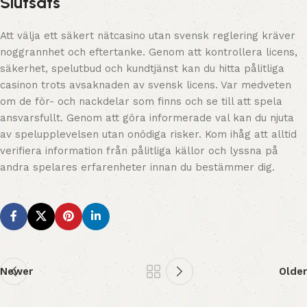
Slutsats
Att välja ett säkert nätcasino utan svensk reglering kräver
noggrannhet och eftertanke. Genom att kontrollera licens,
säkerhet, spelutbud och kundtjänst kan du hitta pålitliga
casinon trots avsaknaden av svensk licens. Var medveten
om de för- och nackdelar som finns och se till att spela
ansvarsfullt. Genom att göra informerade val kan du njuta
av spelupplevelsen utan onödiga risker. Kom ihåg att alltid
verifiera information från pålitliga källor och lyssna på
andra spelares erfarenheter innan du bestämmer dig.
Newer
Older