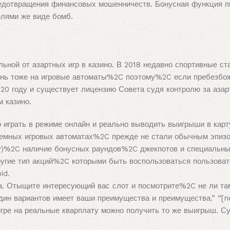
редотвращения финансовых мошенничеств. Бонусная функция 
елями же виде бомб.
ьной от азартных игр в казино. В 2018 недавно спортивные с
чень тоже на игровые автоматы%2C поэтому%2C если пребезбо
2020 году и существует лицензию Совета судя контролю за аз
 казино.
 играть в режиме онлайн и реально выводить выигрыши в кар
емных игровых автоматах%2C прежде не стали обычным эпизодо
ку)%2C наличие бонусных раундов%2C джекпотов и специальн
угие тип акций%2C которыми быть воспользоваться пользоват
id.
ата. Отыщите интересующий вас слот и посмотрите%2C не ли т
ин вариантов имеет ваши преимущества и преимущества.” “[n
игре на реальные кварплату можно получить то же выигрыш. С