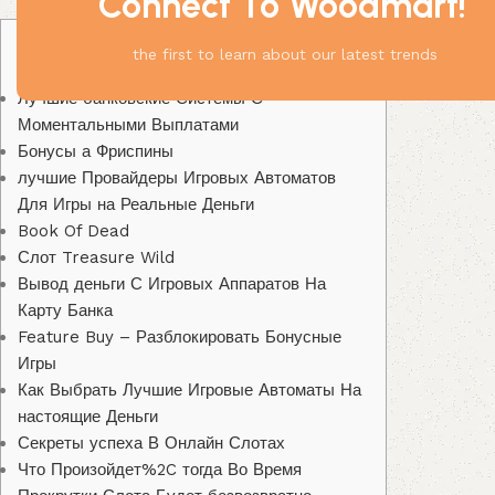
Connect To Woodmart!
Content
the first to learn about our latest trends
Лучшие банковские Системы С
Моментальными Выплатами
Бонусы а Фриспины
лучшие Провайдеры Игровых Автоматов
Для Игры на Реальные Деньги
Book Of Dead
Слот Treasure Wild
Вывод деньги С Игровых Аппаратов На
Карту Банка
Feature Buy – Разблокировать Бонусные
Игры
Как Выбрать Лучшие Игровые Автоматы На
настоящие Деньги
Секреты успеха В Онлайн Слотах
Что Произойдет%2C тогда Во Время