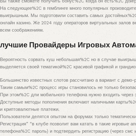
Вы также сможете получить бонус%2C когда он есть%2C доигр
На следующее%2C в гемблинге много популярных производит
выигрышным. Мы подготовили составить самых достойных%2C 
онлайн казино. Же 2024 году операторов виртуальных залов 
всем соображениям.
лучшие Провайдеры Игровых Автома
Вероятность сорвать куш небольшая%2C но в случае выигры
выделяется своей тематикой%2C красивой графикой и гранди
Большинство известных слотов рассчитано а вариант с демо-
Таким самым%2C процесс игры становилось не только безопас
При этом%2C дли мобильного телефона нужно входить через 
Доступные методы пополнения включают наличными карты%
и криптовалютные платежи.
Пользователи делятся опытом на форумах только тематически
Регистрация” “в клубе позволит вам катать в такие игровые а
телефона%2C пароль) и подтвердить регистрацию (через смс 