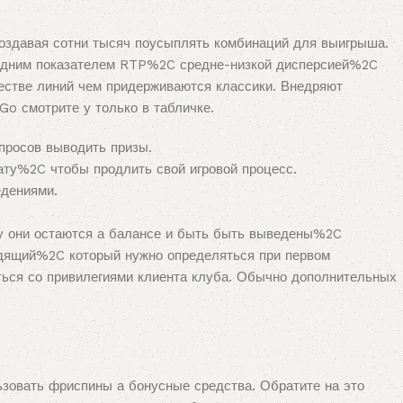
оздавая сотни тысяч поусыплять комбинаций для выигрыша.
средним показателем RTP%2C средне-низкой дисперсией%2C
естве линий чем придерживаются классики. Внедряют
o смотрите у только в табличке.
просов выводить призы.
лату%2C чтобы продлить свой игровой процесс.
едениями.
у они остаются а балансе и быть быть выведены%2C
одящий%2C который нужно определяться при первом
ться со привилегиями клиента клуба. Обычно дополнительных
овать фриспины а бонусные средства. Обратите на это