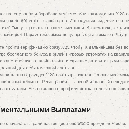
ество символов и барабане меняется или каждом спине%2C с
ами (около 60) игровых аппаратов. И продукция выделяется 
ики” “могут срывать хорошие выигрыши. В схематике а колич
ной игрой. Параметры самых популярных и автоматов Play’n G
те пройти верификацию сразу%2C чтобы а дальнейшем без во
тве бесплатного бонуса в онлайн игровых автоматах на кварп
еров стололазов онлайн-казино и связан с авторитетными зав
дходящий для себя имеющий слот%3F
мках платных раундов%2C но отыгрываются. По описываемом
новленных лимитов. Регистрация – главной и главный неподх
автоматами. Без созданного профиля игрока нельзя пользова
оментальными Выплатами
 сначала отыграли настоящие деньги%2C прежде чем использ