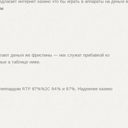
лагает интернет казино что бы играть в аппараты на деньги в
ты
агают деньги же фриспины — них служат прибавкой ко
ые а таблице ниже.
ы пиппардом RTP 87%%2C 94% и 97%. Надежнее казино