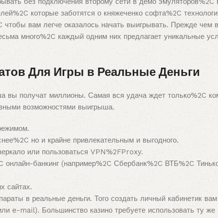
ывать без подключения второму сети в демо эмуляторов%2C в
елей%2C которые заботятся о княжеченко софта%2C технолог
чтобы вам легче оказалось начать выигрывать. Прежде чем 
весьма много%2C каждый одним них предлагает уникальные ус
тов Для Игры в Реальные Деньги
ша вы получат миллионы. Самая вся удача ждет только%2C 
озными возможностями выигрыша.
режимом.
нее%2C но и крайне привлекательным и выгодного.
зеркало или пользоваться VPN%2FProxy.
2C онлайн-банкинг (например%2C Сбербанк%2C ВТБ%2C Тинь
х сайтах.
ппараты в реальные деньги. Того создать личный кабинетик ва
или e-mail). Большинство казино требуете использовать ту ж