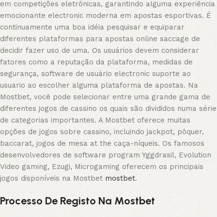
em competições eletrônicas, garantindo alguma experiência
emocionante electronic moderna em apostas esportivas. É
continuamente uma boa idéia pesquisar e equiparar
diferentes plataformas para apostas online saccage de
decidir fazer uso de uma. Os usuários devem considerar
fatores como a reputação da plataforma, medidas de
segurança, software de usuário electronic suporte ao
usuario ao escolher alguma plataforma de apostas. Na
Mostbet, você pode selecionar entre uma grande gama de
diferentes jogos de cassino os quais são divididos numa série
de categorias importantes. A Mostbet oferece muitas
opções de jogos sobre cassino, incluindo jackpot, pôquer,
baccarat, jogos de mesa at the caça-níqueis. Os famosos
desenvolvedores de software program Yggdrasil, Evolution
Video gaming, Ezugi, Microgaming oferecem os principais
jogos disponíveis na Mostbet
mostbet
.
Processo De Registo Na Mostbet