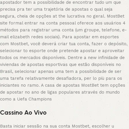
apostador tem a possibilidade de encontrar tudo um que
precisa pra ter uma trajetória de apostas o qual seja
segura, cheia de opções at the lucrativa no geral. MostBet
site formal entrar na conta pessoal oferece aos usuários 4
métodos para registrar uma conta (um groupe, telefone, e-
mail elizabeth redes sociais). Para apostar em esportes
com Mostbet, você deverá criar tua conta, fazer o depósito,
selecionar to esporte onde pretende apostar e aproveitar
todos os mercados disponíveis. Dentre a new infinidade de
viviendas de apostas esportivas que estão disponíveis no
Brasil, selecionar apenas uma tem a possibilidade de ser
uma tarefa relativamente desafiadora, per lo più para os
iniciantes no ramo. A casa de apostas MostBet tem opções
de apostar no ano de ligas populares através do mundo
como a Uefa Champions
Cassino Ao Vivo
Basta iniciar sessão na sua conta Mostbet, escolher u