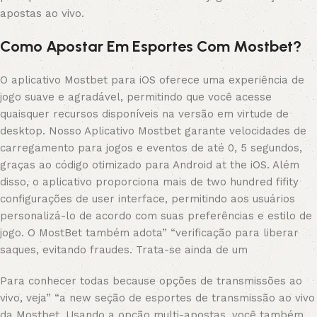
apostas ao vivo.
Como Apostar Em Esportes Com Mostbet?
O aplicativo Mostbet para iOS oferece uma experiência de
jogo suave e agradável, permitindo que você acesse
quaisquer recursos disponíveis na versão em virtude de
desktop. Nosso Aplicativo Mostbet garante velocidades de
carregamento para jogos e eventos de até 0, 5 segundos,
graças ao código otimizado para Android at the iOS. Além
disso, o aplicativo proporciona mais de two hundred fifity
configurações de user interface, permitindo aos usuários
personalizá-lo de acordo com suas preferências e estilo de
jogo. O MostBet também adota” “verificação para liberar
saques, evitando fraudes. Trata-se ainda de um
Para conhecer todas because opções de transmissões ao
vivo, veja” “a new seção de esportes de transmissão ao vivo
da Mostbet. Usando a opção multi-apostas, você também