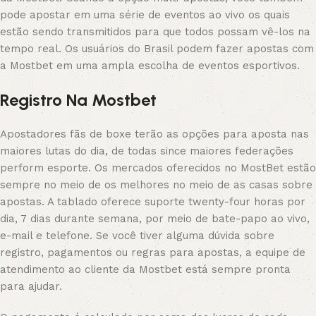
pode apostar em uma série de eventos ao vivo os quais
estão sendo transmitidos para que todos possam vê-los na
tempo real. Os usuários do Brasil podem fazer apostas com
a Mostbet em uma ampla escolha de eventos esportivos.
Registro Na Mostbet
Apostadores fãs de boxe terão as opções para aposta nas
maiores lutas do dia, de todas since maiores federações
perform esporte. Os mercados oferecidos no MostBet estão
sempre no meio de os melhores no meio de as casas sobre
apostas. A tablado oferece suporte twenty-four horas por
dia, 7 dias durante semana, por meio de bate-papo ao vivo,
e-mail e telefone. Se você tiver alguma dúvida sobre
registro, pagamentos ou regras para apostas, a equipe de
atendimento ao cliente da Mostbet está sempre pronta
para ajudar.