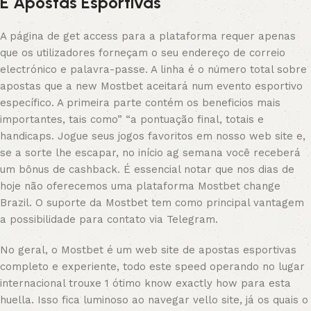
E Apostas Esportivas
A página de get access para a plataforma requer apenas
que os utilizadores forneçam o seu endereço de correio
electrónico e palavra-passe. A linha é o número total sobre
apostas que a new Mostbet aceitará num evento esportivo
específico. A primeira parte contém os beneficios mais
importantes, tais como” “a pontuação final, totais e
handicaps. Jogue seus jogos favoritos em nosso web site e,
se a sorte lhe escapar, no início ag semana você receberá
um bônus de cashback. É essencial notar que nos dias de
hoje não oferecemos uma plataforma Mostbet change
Brazil. O suporte da Mostbet tem como principal vantagem
a possibilidade para contato via Telegram.
No geral, o Mostbet é um web site de apostas esportivas
completo e experiente, todo este speed operando no lugar
internacional trouxe 1 ótimo know exactly how para esta
huella. Isso fica luminoso ao navegar vello site, já os quais o