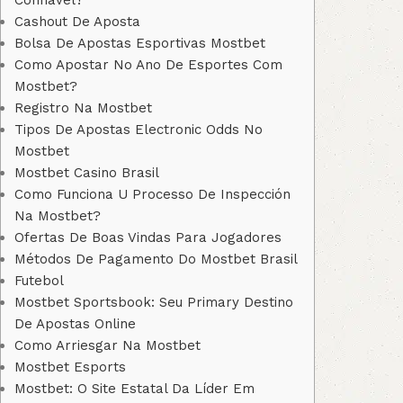
Confiável?
Cashout De Aposta
Bolsa De Apostas Esportivas Mostbet
Como Apostar No Ano De Esportes Com
Mostbet?
Registro Na Mostbet
Tipos De Apostas Electronic Odds No
Mostbet
Mostbet Casino Brasil
Como Funciona U Processo De Inspección
Na Mostbet?
Ofertas De Boas Vindas Para Jogadores
Métodos De Pagamento Do Mostbet Brasil
Futebol
Mostbet Sportsbook: Seu Primary Destino
De Apostas Online
Como Arriesgar Na Mostbet
Mostbet Esports
Mostbet: O Site Estatal Da Líder Em