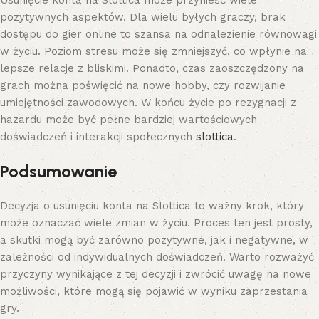
Usunięcie konta na Slottica może przynieść wiele
pozytywnych aspektów. Dla wielu byłych graczy, brak
dostępu do gier online to szansa na odnalezienie równowagi
w życiu. Poziom stresu może się zmniejszyć, co wpłynie na
lepsze relacje z bliskimi. Ponadto, czas zaoszczędzony na
grach można poświęcić na nowe hobby, czy rozwijanie
umiejętności zawodowych. W końcu życie po rezygnacji z
hazardu może być pełne bardziej wartościowych
doświadczeń i interakcji społecznych
slottica
.
Podsumowanie
Decyzja o usunięciu konta na Slottica to ważny krok, który
może oznaczać wiele zmian w życiu. Proces ten jest prosty,
a skutki mogą być zarówno pozytywne, jak i negatywne, w
zależności od indywidualnych doświadczeń. Warto rozważyć
przyczyny wynikające z tej decyzji i zwrócić uwagę na nowe
możliwości, które mogą się pojawić w wyniku zaprzestania
gry.