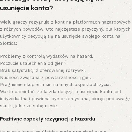
usunięcie konta?
Wielu graczy rezygnuje z kont na platformach hazardowych
z różnych powodów. Oto najczęstsze przyczyny, dla których
użytkownicy decydują się na usunięcie swojego konta na
Slottica:
Problemy z kontrolą wydatków na hazard.
Poczucie uzależnienia od gier.
Brak satysfakcji z oferowanej rozrywki.
Nudność związana z powtarzalnością gier.
Pragnienie skupienia się na innych aspektach życia.
Warto pamiętać, że każda decyzja o usunięciu konta jest
indywidualna i powinna być przemyślana, biorąc pod uwagę
skutki, jakie ze sobą niesie.
Pozitivne aspekty rezygnacji z hazardu