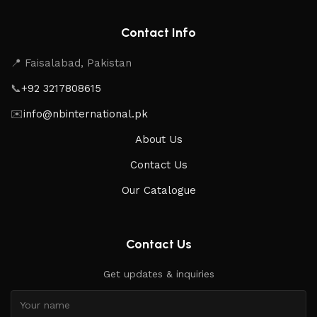
Contact Info
📍 Faisalabad, Pakistan
📞
+92 3217808615
✉️
info@nbinternational.pk
About Us
Contact Us
Our Catalogue
Contact Us
Get updates & inquiries