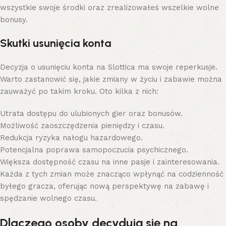
wszystkie swoje środki oraz zrealizowałeś wszelkie wolne
bonusy.
Skutki usunięcia konta
Decyzja o usunięciu konta na Slottica ma swoje reperkusje.
Warto zastanowić się, jakie zmiany w życiu i zabawie można
zauważyć po takim kroku. Oto kilka z nich:
Utrata dostępu do ulubionych gier oraz bonusów.
Możliwość zaoszczędzenia pieniędzy i czasu.
Redukcja ryzyka nałogu hazardowego.
Potencjalna poprawa samopoczucia psychicznego.
Większa dostępność czasu na inne pasje i zainteresowania.
Każda z tych zmian może znacząco wpłynąć na codzienność
byłego gracza, oferując nową perspektywę na zabawę i
spędzanie wolnego czasu.
Dlaczego osoby decydują się na