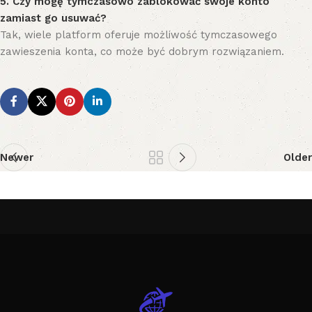
5. Czy mogę tymczasowo zablokować swoje konto
zamiast go usuwać?
Tak, wiele platform oferuje możliwość tymczasowego
zawieszenia konta, co może być dobrym rozwiązaniem.
Newer
Older