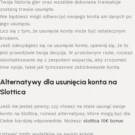
Twoja historia gier oraz wszelkie dokonane transakcje
zostaną trwale usunięte.
Nie będziesz mógł odtworzyć swojego konta ani danych po
jego usunięciu.
Licz się z tym, że usunięcie konta może być ostatecznym
krokiem.
Jeśli zdecydujesz się na usunięcie konta, upewnij się, że to
jest prawdziwie twoja decyzja. W przeciwnym razie, rozważ
skontaktowanie się z zespołem wsparcia, aby zrozumieć
inne opcje, takie jak tymczasowe zablokowanie konta.
Alternatywy dla usunięcia konta na
Slottica
Jeśli nie jesteś pewny, czy chcesz na stałe usunąć swoje
konto na Slottica, rozważ alternatywy, które mogą być dla
Ciebie bardziej odpowiednie. Możesz:
slottica 10€ bonus
Ustawić limity wydatków na swoim koncie.