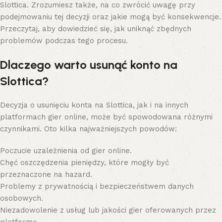
Slottica. Zrozumiesz także, na co zwrócić uwagę przy
podejmowaniu tej decyzji oraz jakie mogą być konsekwencje.
Przeczytaj, aby dowiedzieć się, jak uniknąć zbędnych
problemów podczas tego procesu.
Dlaczego warto usunąć konto na
Slottica?
Decyzja o usunięciu konta na Slottica, jak i na innych
platformach gier online, może być spowodowana różnymi
czynnikami. Oto kilka najważniejszych powodów:
Poczucie uzależnienia od gier online.
Chęć oszczędzenia pieniędzy, które mogły być
przeznaczone na hazard.
Problemy z prywatnością i bezpieczeństwem danych
osobowych.
Niezadowolenie z usług lub jakości gier oferowanych przez