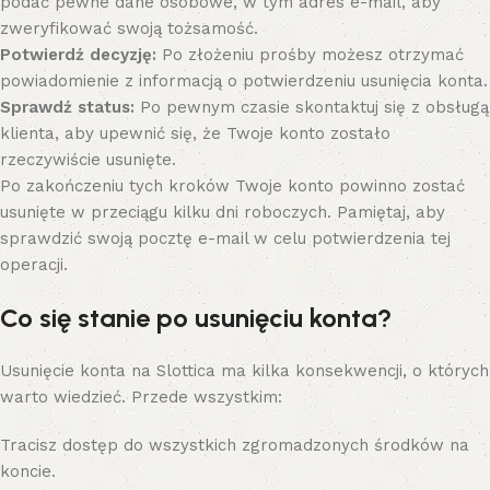
podać pewne dane osobowe, w tym adres e-mail, aby
zweryfikować swoją tożsamość.
Potwierdź decyzję:
Po złożeniu prośby możesz otrzymać
powiadomienie z informacją o potwierdzeniu usunięcia konta.
Sprawdź status:
Po pewnym czasie skontaktuj się z obsługą
klienta, aby upewnić się, że Twoje konto zostało
rzeczywiście usunięte.
Po zakończeniu tych kroków Twoje konto powinno zostać
usunięte w przeciągu kilku dni roboczych. Pamiętaj, aby
sprawdzić swoją pocztę e-mail w celu potwierdzenia tej
operacji.
Co się stanie po usunięciu konta?
Usunięcie konta na Slottica ma kilka konsekwencji, o których
warto wiedzieć. Przede wszystkim:
Tracisz dostęp do wszystkich zgromadzonych środków na
koncie.