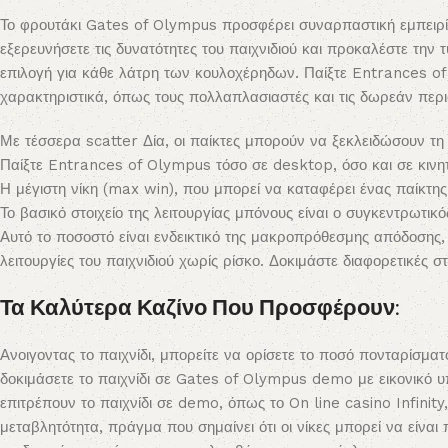
Το φρουτάκι Gates of Olympus προσφέρει συναρπαστική εμπειρία
εξερευνήσετε τις δυνατότητες του παιχνιδιού και προκαλέστε την τ
επιλογή για κάθε λάτρη των κουλοχέρηδων. Παίξτε Entrances of 
χαρακτηριστικά, όπως τους πολλαπλασιαστές και τις δωρεάν περ
Με τέσσερα scatter Δία, οι παίκτες μπορούν να ξεκλειδώσουν τη 
Παίξτε Entrances of Olympus τόσο σε desktop, όσο και σε κινητ
Η μέγιστη νίκη (max win), που μπορεί να καταφέρει ένας παίκτης
Το βασικό στοιχείο της λειτουργίας μπόνους είναι ο συγκεντρωτι
Αυτό το ποσοστό είναι ενδεικτικό της μακροπρόθεσμης απόδοσης,
λειτουργίες του παιχνιδιού χωρίς ρίσκο. Δοκιμάστε διαφορετικές 
Τα Καλύτερα Καζίνο Που Προσφέρουν:
Ανοιγοντας το παιχνίδι, μπορείτε να ορίσετε το ποσό πονταρίσμα
δοκιμάσετε το παιχνίδι σε Gates of Olympus demo με εικονικό υπ
επιτρέπουν το παιχνίδι σε demo, όπως το On line casino Infinity
μεταβλητότητα, πράγμα που σημαίνει ότι οι νίκες μπορεί να είναι