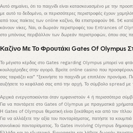
Αυτό σημαίνει, ότι το παιχνίδι είναι κατασκευασμένο με την προ
με αυτό το δεδομένο, οι περισσότερες περιστροφές έχουν χαμηλότ
από τους παίκτες των online καζίνο, θα επιστραφούν 96. 5€ κατ
κάνουν νίκες. Ναι, οι δωρεάν περιστροφές του Entrances of Oly
στο μπόνους περιβάλλον των δωρεάν περιστροφών, όπου σας πε
Καζίνο Με Το Φρουτάκι Gates Of Olympus Σ
Το μέγιστο κέρδος στο Gates regarding Olympus μπορεί να φτάσε
κουλοχέρηδες στην αγορά. Βρείτε online casino που προσφέρου
σας ταιριάζει και” “ξεκινήστε το παιχνίδι με επιπλέον προνόμια.
αυξήσετε το κεφάλαιό σας από την αρχή. Το σύμβολο spread με τ
Αρχικά ενεργοποιούνται όταν εμφανιστούν 4 ή περισσότερα σύμβ
Για να ποντάρετε στο Gates of Olympus με πραγματικά χρήματα, α
Η Gates of Olympus θεματική είναι ξεκάθαρη και από τον τίτλου 
Για να αλλάξετε την αξία του πονταρίσματος, πατήστε τα κουμπι
συνολικού πονταρίσματος. Το Gates involving Olympus δημιουργή
Ελλάδα και το εξωτερικό. Εγγραφείτε και λάβετε δωρεάν περιστρο