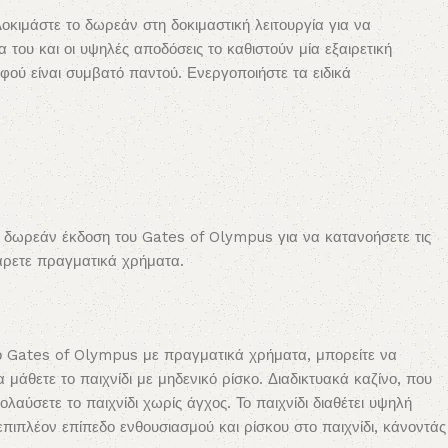
κιμάστε το δωρεάν στη δοκιμαστική λειτουργία για να
 του και οι υψηλές αποδόσεις το καθιστούν μία εξαιρετική
φού είναι συμβατό παντού. Ενεργοποιήστε τα ειδικά
τη δωρεάν έκδοση του Gates of Olympus για να κατανοήσετε τις
ντάρετε πραγματικά χρήματα.
ε το Gates of Olympus με πραγματικά χρήματα, μπορείτε να
μάθετε το παιχνίδι με μηδενικό ρίσκο. Διαδικτυακά καζίνο, που
λαύσετε το παιχνίδι χωρίς άγχος. Το παιχνίδι διαθέτει υψηλή
επιπλέον επίπεδο ενθουσιασμού και ρίσκου στο παιχνίδι, κάνοντάς