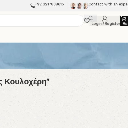
+92 3217808615
Contact with an expe
Login / Register
₨
ς Κουλοχέρη”