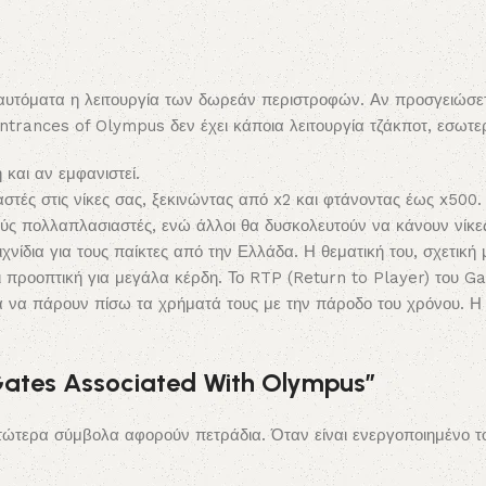
 αυτόματα η λειτουργία των δωρεάν περιστροφών. Αν προσγειώσετ
 Entrances of Olympus δεν έχει κάποια λειτουργία τζάκποτ, εσωτε
και αν εμφανιστεί.
τές στις νίκες σας, ξεκινώντας από x2 και φτάνοντας έως x500.
ούς πολλαπλασιαστές, ενώ άλλοι θα δυσκολευτούν να κάνουν νίκε
νίδια για τους παίκτες από την Ελλάδα. Η θεματική του, σχετική 
προοπτική για μεγάλα κέρδη. Το RTP (Return to Player) του Gat
τα να πάρουν πίσω τα χρήματά τους με την πάροδο του χρόνου. Η 
ates Associated With Olympus”
τώτερα σύμβολα αφορούν πετράδια. Όταν είναι ενεργοποιημένο το