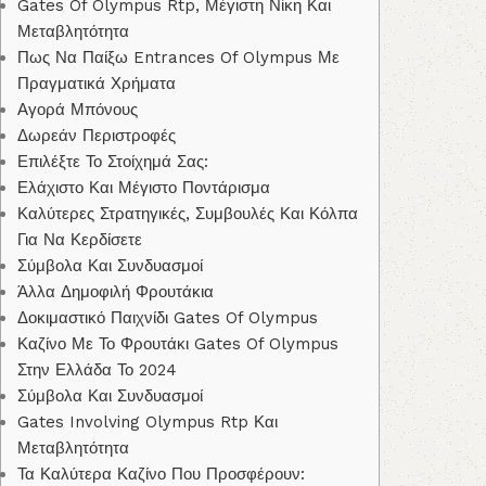
Gates Of Olympus Rtp, Μέγιστη Νίκη Και
Μεταβλητότητα
Πως Να Παίξω Entrances Of Olympus Με
Πραγματικά Χρήματα
Αγορά Μπόνους
Δωρεάν Περιστροφές
Επιλέξτε Το Στοίχημά Σας:
Ελάχιστο Και Μέγιστο Ποντάρισμα
Καλύτερες Στρατηγικές, Συμβουλές Και Κόλπα
Για Να Κερδίσετε
Σύμβολα Και Συνδυασμοί
Άλλα Δημοφιλή Φρουτάκια
Δοκιμαστικό Παιχνίδι Gates Of Olympus
Καζίνο Με Το Φρουτάκι Gates Of Olympus
Στην Ελλάδα Το 2024
Σύμβολα Και Συνδυασμοί
Gates Involving Olympus Rtp Και
Μεταβλητότητα
Τα Καλύτερα Καζίνο Που Προσφέρουν: