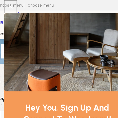
hoose menu
Choose menu
ome
Bedding
Quilted Products
Kids
Hi-Viz
Non Woven
Bathrobe
Blog
Κάντε Το Ga
“Gates Of Olympus Κριτική Κουλο
Hey You, Sign Up And