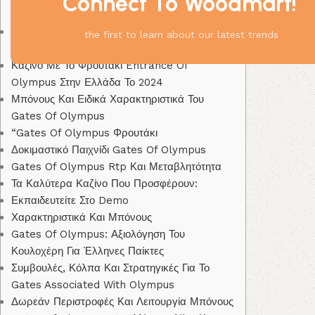
Connect To Woodmart!
Content
Συχνές Ερωτήσεις Για Τον Κουλοχέρη Gates
the first to learn about our latest trends
Associated With Olympus”
Καζίνο Με Το Φρουτάκι Entrance Of
Olympus Στην Ελλάδα Το 2024
Μπόνους Και Ειδικά Χαρακτηριστικά Του
Gates Of Olympus
“Gates Of Olympus Φρουτάκι
Δοκιμαστικό Παιχνίδι Gates Of Olympus
Gates Of Olympus Rtp Και Μεταβλητότητα
Τα Καλύτερα Καζίνο Που Προσφέρουν:
Εκπαιδευτείτε Στο Demo
Χαρακτηριστικά Και Μπόνους
Gates Of Olympus: Αξιολόγηση Του
Κουλοχέρη Για Έλληνες Παίκτες
Συμβουλές, Κόλπα Και Στρατηγικές Για Το
Gates Associated With Olympus
Δωρεάν Περιστροφές Και Λειτουργία Μπόνους