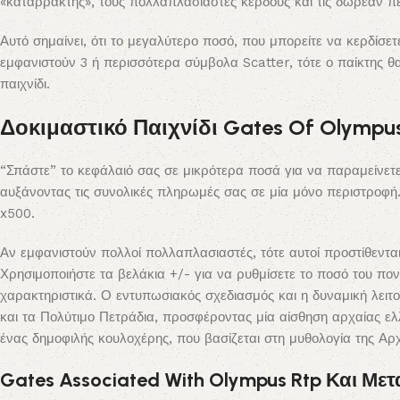
«καταρράκτης», τους πολλαπλασιαστές κέρδους και τις δωρεάν πε
Αυτό σημαίνει, ότι το μεγαλύτερο ποσό, που μπορείτε να κερδίσετε
εμφανιστούν 3 ή περισσότερα σύμβολα Scatter, τότε ο παίκτης θ
παιχνίδι.
Δοκιμαστικό Παιχνίδι Gates Of Olympu
“Σπάστε” το κεφάλαιό σας σε μικρότερα ποσά για να παραμείνετε σ
αυξάνοντας τις συνολικές πληρωμές σας σε μία μόνο περιστροφή.
x500.
Αν εμφανιστούν πολλοί πολλαπλασιαστές, τότε αυτοί προστίθενται
Χρησιμοποιήστε τα βελάκια +/- για να ρυθμίσετε το ποσό του πο
χαρακτηριστικά. Ο εντυπωσιακός σχεδιασμός και η δυναμική λειτ
και τα Πολύτιμο Πετράδια, προσφέροντας μία αίσθηση αρχαίας ελλ
ένας δημοφιλής κουλοχέρης, που βασίζεται στη μυθολογία της Αρ
Gates Associated With Olympus Rtp Και Με