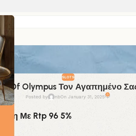
SLOTS
tes Of Olympus Τον Αγαπημένο Σα
0
Posted by
nb
On January 31, 2025
χέρη Με Rtp 96 5%