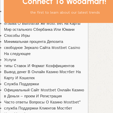
Connect To Woodmart!
Content
есть Ли Какие-либо ограничения На То, не
the first to learn about our latest trends
Может Использовать Казино Mostbet?
отзыва О Выплатах же Most Bet на Карты
Мир остального Сбербанка Или Юмани
Способы Игры
Минимальная процента Депозита
свободное Зеркало Сайта Mostbet Casino
На следующее
Услуги
типы Ставок И Формат Коэффициентов
Вывод денег В Онлайн Казино Мостбет На
Карту И Кошелек
Служба Поддержки
Официальный Сайт Mostbet Онлайн Казино
в Деньги – проем И Регистрация
Часто ответы Вопросы О Казино Mostbet”
служба Поддержки Клиентов Мостбет