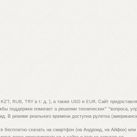
KZT, RUB, TRY а т. д. ), а также USD и EUR. Сайт предоставл
ужбы поддержки помогает а решении технических” “вопроса, у
ид. В режиме реального времени доступна рулетка (американска
 бесплатно скачать на смартфон (на Андроид, на Айфон) или 