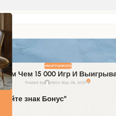
UNCATEGORIZED
шком Чем 15 000 Игр И Выигрыв
0
Posted by
nb
On May 28, 2025
учайте знак Бонус”