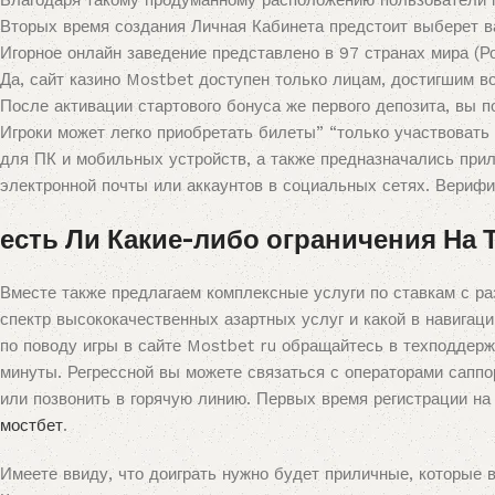
Благодаря такому продуманному расположению пользователи мо
Вторых время создания Личная Кабинета предстоит выберет в
Игорное онлайн заведение представлено в 97 странах мира (Ро
Да, сайт казино Mostbet доступен только лицам, достигшим во
После активации стартового бонуса же первого депозита, вы п
Игроки может легко приобретать билеты” “только участвовать
для ПК и мобильных устройств, а также предназначались прил
электронной почты или аккаунтов в социальных сетях. Вериф
есть Ли Какие-либо ограничения На 
Вместе также предлагаем комплексные услуги по ставкам с р
спектр высококачественных азартных услуг и какой в навигац
по поводу игры в сайте Mostbet ru обращайтесь в техподдерж
минуты. Регрессной вы можете связаться с операторами саппор
или позвонить в горячую линию. Первых время регистрации н
мостбет
.
Имеете ввиду, что доиграть нужно будет приличные, которые 