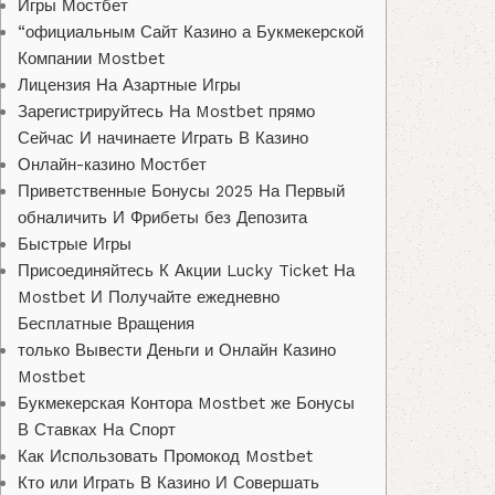
Игры Мостбет
“официальным Сайт Казино а Букмекерской
Компании Mostbet
Лицензия На Азартные Игры
Зарегистрируйтесь На Mostbet прямо
Сейчас И начинаете Играть В Казино
Онлайн-казино Мостбет
Приветственные Бонусы 2025 На Первый
обналичить И Фрибеты без Депозита
Быстрые Игры
Присоединяйтесь К Акции Lucky Ticket На
Mostbet И Получайте ежедневно
Бесплатные Вращения
только Вывести Деньги и Онлайн Казино
Mostbet
Букмекерская Контора Mostbet же Бонусы
В Ставках На Спорт
Как Использовать Промокод Mostbet
Кто или Играть В Казино И Совершать