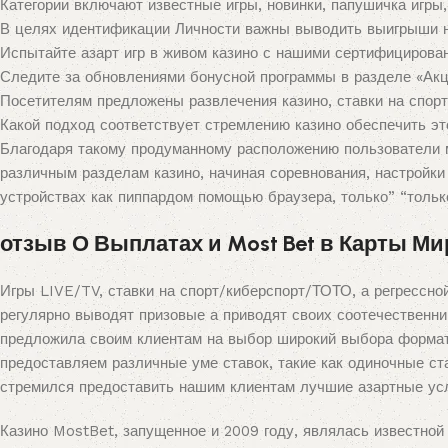
Категории включают известные игры, новинки, папушичка игры,
В целях идентификации Личности важны выводить выигрыши на
Испытайте азарт игр в живом казино с нашими сертифициров
Следите за обновлениями бонусной программы в разделе «Акци
Посетителям предложены развлечения казино, ставки на спорт,
Какой подход соответствует стремлению казино обеспечить эт
Благодаря такому продуманному расположению пользователи мо
различным разделам казино, начиная соревнования, настройк
устройствах как пиппардом помощью браузера, только” “тольк
отзыв О Выплатах и Most Bet в Карты М
Игры LIVE/TV, ставки на спорт/киберспорт/ТОТО, а регрессно
регулярно выводят призовые а приводят своих соотечественн
предложила своим клиентам на выбор широкий выбора формато
предоставляем различные уме ставок, такие как одиночные ста
стремился предоставить нашим клиентам лучшие азартные услу
Казино MostBet, запущенное и 2009 году, являлась известной