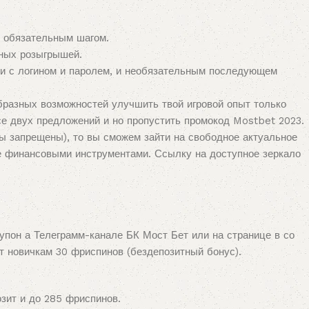
я обязательным шагом.
йных розыгрышей.
иси с логином и паролем, и необязательным последующем
образных возможностей улучшить твой игровой опыт только
се двух предложений и но пропустить промокод Mostbet 2023.
 запрещены), то вы сможем зайти на свободное актуальное
же финансовыми инструментами. Ссылку на доступное зеркало
упон а Телеграмм-канале БК Мост Бет или на странице в со
т новичкам 30 фриспинов (бездепозитный бонус).
зит и до 285 фриспинов.