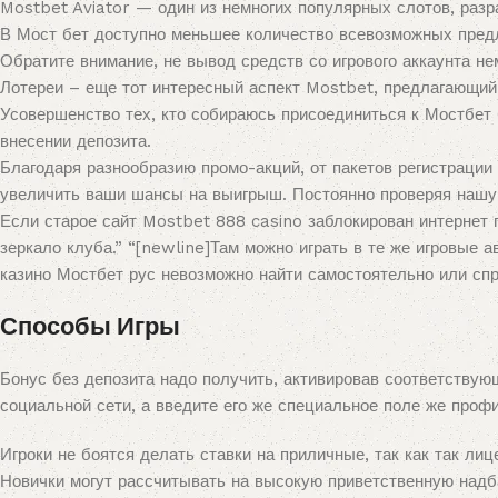
Mostbet Aviator — один из немногих популярных слотов, разр
В Мост бет доступно меньшее количество всевозможных предл
Обратите внимание, не вывод средств со игрового аккаунта н
Лотереи – еще тот интересный аспект Mostbet, предлагающий
Усовершенство тех, кто собираюсь присоединиться к Мостбет 
внесении депозита.
Благодаря разнообразию промо-акций, от пакетов регистрации
увеличить ваши шансы на выигрыш. Постоянно проверяя нашу 
Если старое сайт Mostbet 888 casino заблокирован интернет
зеркало клуба.” “[newline]Там можно играть в те же игровые
казино Мостбет рус невозможно найти самостоятельно или спр
Способы Игры
Бонус без депозита надо получить, активировав соответствую
социальной сети, а введите его же специальное поле же проф
Игроки не боятся делать ставки на приличные, так как так лиц
Новички могут рассчитывать на высокую приветственную надба