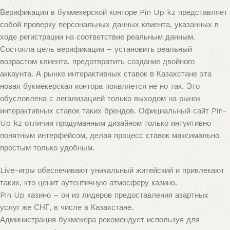
Верификация в букмекерской конторе Pin Up kz представляет
собой проверку персональных данных клиента, указанных в
ходе регистрации на соответствие реальным данным.
Состояла цель верификации – установить реальный
возрастом клиента, предотвратить создание двойного
аккаунта. А рынке интерактивных ставок в Казахстане эта
новая букмекерская контора появляется не но так. Это
обусловлена с легализацией только выходом на рынок
интерактивных ставок таких брендов. Официальный сайт Pin-
Up kz отличии продуманным дизайном только интуитивно
понятным интерфейсом, делая процесс ставок максимально
простым только удобным.
Live-игры обеспечивают уникальный житейский и привлекают
таких, кто ценит аутентичную атмосферу казино.
Pin Up казино – он из лидеров предоставления азартных
услуг же СНГ, в числе в Казахстане.
Администрация букмекера рекомендует используя для