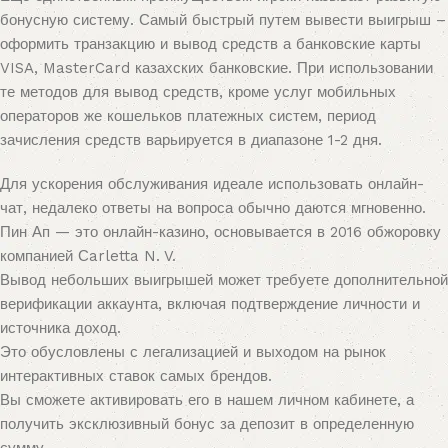
бонусную систему. Самый быстрый путем вывести выигрыш –
оформить транзакцию и вывод средств а банковские карты
VISA, MasterCard казахских банковские. При использовании
те методов для вывод средств, кроме услуг мобильных
операторов же кошельков платежных систем, период
зачисления средств варьируется в диапазоне 1-2 дня.
Для ускорения обслуживания идеале использовать онлайн-
чат, недалеко ответы на вопроса обычно даются мгновенно.
Пин Ап — это онлайн-казино, основывается в 2016 обжоровку
компанией Сarletta N. V.
Вывод небольших выигрышей может требуете дополнительной
верификации аккаунта, включая подтверждение личности и
источника доход.
Это обусловлены с легализацией и выходом на рынок
интерактивных ставок самых брендов.
Вы сможете активировать его в нашем личном кабинете, а
получить эксклюзивный бонус за депозит в определенную