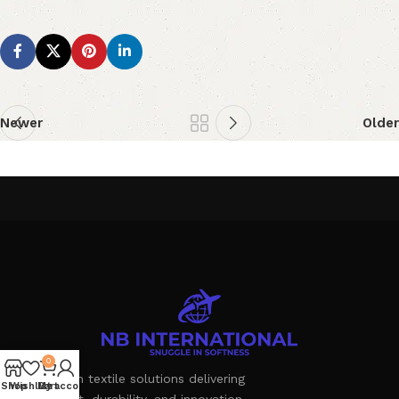
Newer
Older
0
Premium textile solutions delivering
Shop
Wishlist
My account
Cart
comfort, durability, and innovation