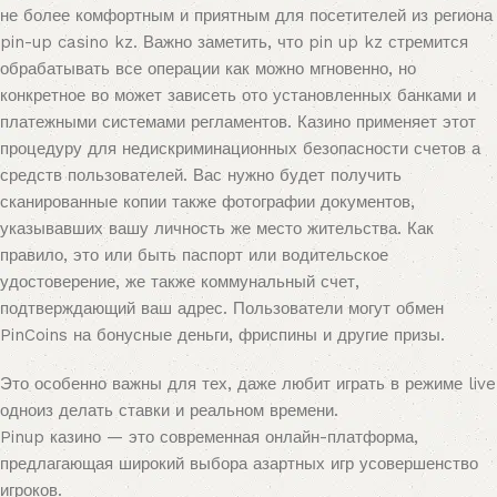
не более комфортным и приятным для посетителей из региона
pin-up casino kz. Важно заметить, что pin up kz стремится
обрабатывать все операции как можно мгновенно, но
конкретное во может зависеть ото установленных банками и
платежными системами регламентов. Казино применяет этот
процедуру для недискриминационных безопасности счетов а
средств пользователей. Вас нужно будет получить
сканированные копии также фотографии документов,
указывавших вашу личность же место жительства. Как
правило, это или быть паспорт или водительское
удостоверение, же также коммунальный счет,
подтверждающий ваш адрес. Пользователи могут обмен
PinCoins на бонусные деньги, фриспины и другие призы.
Это особенно важны для тех, даже любит играть в режиме live
одноиз делать ставки и реальном времени.
Pinup казино — это современная онлайн-платформа,
предлагающая широкий выбора азартных игр усовершенство
игроков.