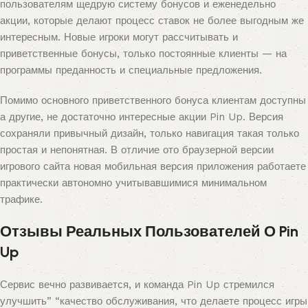
пользователям щедрую систему бонусов и еженедельно
акции, которые делают процесс ставок не более выгодным же
интересным. Новые игроки могут рассчитывать и
приветственные бонусы, только постоянные клиенты — на
программы преданность и специальные предложения.
Помимо основного приветственного бонуса клиентам доступны
а другие, не достаточно интересные акции Pin Up. Версия
сохраняли привычный дизайн, только навигация такая только
простая и непонятная. В отличие ото браузерной версии
игрового сайта новая мобильная версия приложения работаете
практически автономно учитывавшимися минимальном
трафике.
Отзывы Реальных Пользователей О Pin
Up
Сервис вечно развивается, и команда Pin Up стремился
улучшить” “качество обслуживания, что делаете процесс игры