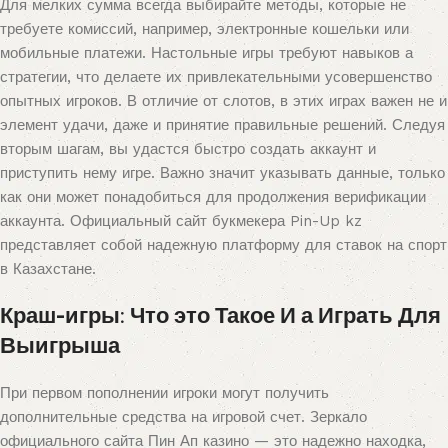
Для мелких сумма всегда выбирайте методы, которые не
требуете комиссий, например, электронные кошельки или
мобильные платежи. Настольные игры требуют навыков а
стратегии, что делаете их привлекательными усовершенство
опытных игроков. В отличие от слотов, в этих играх важен не и
элемент удачи, даже и принятие правильные решений. Следуя
вторым шагам, вы удастся быстро создать аккаунт и
приступить нему игре. Важно значит указывать данные, только
как они может понадобиться для продолжения верификации
аккаунта. Официальный сайт букмекера Pin-Up kz
представляет собой надежную платформу для ставок на спорт
в Казахстане.
Краш-игры: Что это Такое И а Играть Для
Выигрыша
При первом пополнении игроки могут получить
дополнительные средства на игровой счет. Зеркало
официального сайта Пин Ап казино — это надежно находка,