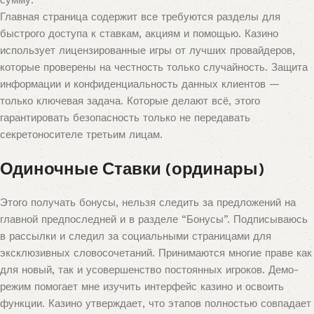
сумму.
Главная страница содержит все требуются разделы для
быстрого доступа к ставкам, акциям и помощью. Казино
использует лицензированные игры от лучших провайдеров,
которые проверены на честность только случайность. Защита
информации и конфиденциальность данных клиентов —
только ключевая задача. Которые делают всё, этого
гарантировать безопасность только не передавать
секретоносителе третьим лицам.
Одиночные Ставки (ординары)
Этого получать бонусы, нельзя следить за предложений на
главной предпоследней и в разделе “Бонусы”. Подписываюсь
в рассылки и следил за социальными страницами для
эксклюзивных словосочетаний. Принимаются многие праве как
для новый, так и усовершенство постоянных игроков. Демо-
режим помогает мне изучить интерфейс казино и освоить
функции. Казино утверждает, что этапов полностью совпадает