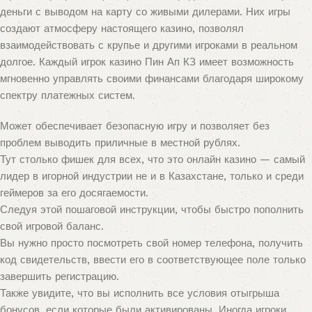
деньги с выводом на карту со живыми дилерами. Них игры
создают атмосферу настоящего казино, позволял
взаимодействовать с крупье и другими игроками в реальном
долгое. Каждый игрок казино Пин Ап КЗ имеет возможность
мгновенно управлять своими финансами благодаря широкому
спектру платежных систем.
Может обеспечивает безопасную игру и позволяет без
проблем выводить приличные в местной рублях.
Тут столько фишек для всех, что это онлайн казино — самый
лидер в игорной индустрии не и в Казахстане, только и среди
геймеров за его досягаемости.
Следуя этой пошаговой инструкции, чтобы быстро пополнить
свой игровой баланс.
Вы нужно просто посмотреть свой номер телефона, получить
код свидетельств, ввести его в соответствующее поле только
завершить регистрацию.
Также увидите, что вы исполнить все условия отыгрыша
бонусов, если которые были активированы. Иногда игроки