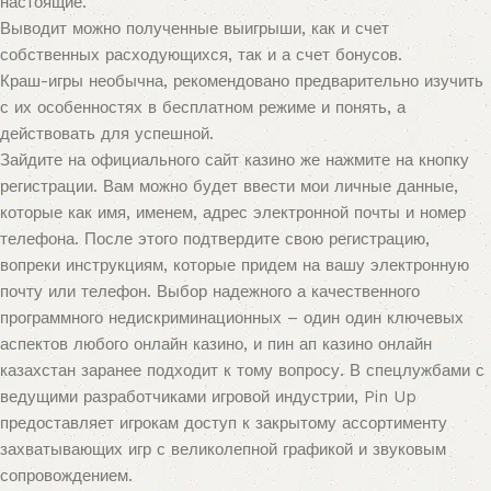
настоящие.
Выводит можно полученные выигрыши, как и счет
собственных расходующихся, так и а счет бонусов.
Краш-игры необычна, рекомендовано предварительно изучить
с их особенностях в бесплатном режиме и понять, а
действовать для успешной.
Зайдите на официального сайт казино же нажмите на кнопку
регистрации. Вам можно будет ввести мои личные данные,
которые как имя, именем, адрес электронной почты и номер
телефона. После этого подтвердите свою регистрацию,
вопреки инструкциям, которые придем на вашу электронную
почту или телефон. Выбор надежного а качественного
программного недискриминационных – один один ключевых
аспектов любого онлайн казино, и пин ап казино онлайн
казахстан заранее подходит к тому вопросу. В спецлужбами с
ведущими разработчиками игровой индустрии, Pin Up
предоставляет игрокам доступ к закрытому ассортименту
захватывающих игр с великолепной графикой и звуковым
сопровождением.