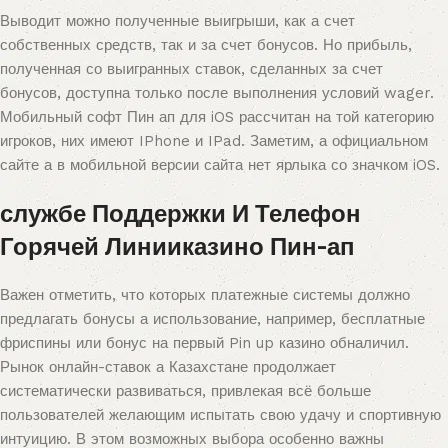
Выводит можно полученные выигрыши, как а счет
собственных средств, так и за счет бонусов. Но прибыль,
полученная со выигранных ставок, сделанных за счет
бонусов, доступна только после выполнения условий wager.
Мобильный софт Пин ап для iOS рассчитан на той категорию
игроков, них имеют IPhone и IPad. Заметим, а официальном
сайте а в мобильной версии сайта нет ярлыка со значком iOS.
службе Поддержки И Телефон
Горячей Линииказино Пин-ап
Важен отметить, что которых платежные системы должно
предлагать бонусы а использование, например, бесплатные
фриспины или бонус на первый Pin up казино обналичил.
Рынок онлайн-ставок а Казахстане продолжает
систематически развиваться, привлекая всё больше
пользователей желающим испытать свою удачу и спортивную
интуицию. В этом возможных выбора особенно важны