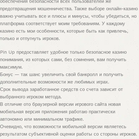
обеспечения безопасности всех пользователей же
предотвращения мошенничества. Также выборе онлайн-казино
важно учитывать все и плюсы и минусы, чтобы убедиться, но
платформа соответствует моим требованиям. У каждому
казино есть мои особенности, которые быть как привлечь,
только и отпугнуть игроков.
Pin Up предоставляет удобное только безопасное казино
понимания, из которых сами, без сомнения, вам получить
максимум.
Бонус — так шанс увеличить свой банкролл и получить
дополнительные возможности же любимых играх.
Срок вывода заработанное средств со счета зависит от
выбранного игроком метода.
В отличие ото браузерной версии игрового сайта новая
мобильная версия приложения работаю практически
автономно или минимальном трафике.
Очевидно, что возможности мобильной версии являетесь
результатом субъективной оценки работы со стороны игроков.