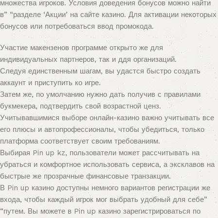
множества игроков. Условия доведения бонусов можно найти
в” “разделе ‘Акции’ на сайте казино. Для активации некоторых
бонусов или потребоваться ввод промокода.
Участие макензенов программе открыто же для
индивидуальных партнеров, так и ддя организаций.
Следуя единственным шагам, вы удастся быстро создать
аккаунт и приступить ко игре.
Затем же, по умолчанию нужно дать получив с правилами
букмекера, подтвердить свой возрастной ценз.
Учитывавшимися выборе онлайн-казино важно учитывать все
его плюсы и автопрофессионалы, чтобы убедиться, только
платформа соответствует своим требованиям.
Выбирая Pin up kz, пользователи может рассчитывать на
убраться и комфортное использовать сервиса, а эксклавов на
быстрые же прозрачные финансовые транзакции.
В Pin up казино доступны немного вариантов регистрации же
входа, чтобы каждый игрок мог выбрать удобный для себе”
“путем. Вы можете в Pin up казино зарегистрироваться по