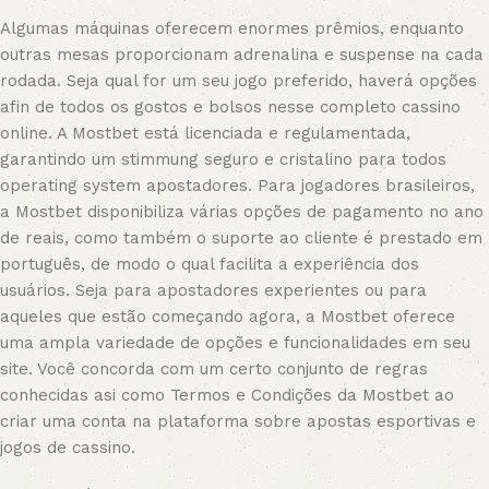
Algumas máquinas oferecem enormes prêmios, enquanto
outras mesas proporcionam adrenalina e suspense na cada
rodada. Seja qual for um seu jogo preferido, haverá opções
afin de todos os gostos e bolsos nesse completo cassino
online. A Mostbet está licenciada e regulamentada,
garantindo um stimmung seguro e cristalino para todos
operating system apostadores. Para jogadores brasileiros,
a Mostbet disponibiliza várias opções de pagamento no ano
de reais, como também o suporte ao cliente é prestado em
português, de modo o qual facilita a experiência dos
usuários. Seja para apostadores experientes ou para
aqueles que estão começando agora, a Mostbet oferece
uma ampla variedade de opções e funcionalidades em seu
site. Você concorda com um certo conjunto de regras
conhecidas asi como Termos e Condições da Mostbet ao
criar uma conta na plataforma sobre apostas esportivas e
jogos de cassino.