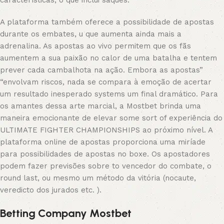
características, o que inclui saques.
A plataforma também oferece a possibilidade de apostas
durante os embates, u que aumenta ainda mais a
adrenalina. As apostas ao vivo permitem que os fãs
aumentem a sua paixão no calor de uma batalha e tentem
prever cada cambalhota na ação. Embora as apostas”
“envolvam riscos, nada se compara à emoção de acertar
um resultado inesperado systems um final dramático. Para
os amantes dessa arte marcial, a Mostbet brinda uma
maneira emocionante de elevar some sort of experiência do
ULTIMATE FIGHTER CHAMPIONSHIPS ao próximo nível. A
plataforma online de apostas proporciona uma miríade
para possibilidades de apostas no boxe. Os apostadores
podem fazer previsões sobre to vencedor do combate, o
round last, ou mesmo um método da vitória (nocaute,
veredicto dos jurados etc. ).
Betting Company Mostbet