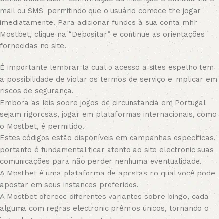
mail ou SMS, permitindo que o usuário comece the jogar
imediatamente. Para adicionar fundos à sua conta mhh
Mostbet, clique na “Depositar” e continue as orientações
fornecidas no site.
É importante lembrar la cual o acesso a sites espelho tem
a possibilidade de violar os termos de serviço e implicar em
riscos de segurança.
Embora as leis sobre jogos de circunstancia em Portugal
sejam rigorosas, jogar em plataformas internacionais, como
o Mostbet, é permitido.
Estes códigos estão disponíveis em campanhas específicas,
portanto é fundamental ficar atento ao site electronic suas
comunicações para não perder nenhuma eventualidade.
A Mostbet é uma plataforma de apostas no qual você pode
apostar em seus instances preferidos.
A Mostbet oferece diferentes variantes sobre bingo, cada
alguma com regras electronic prêmios únicos, tornando o