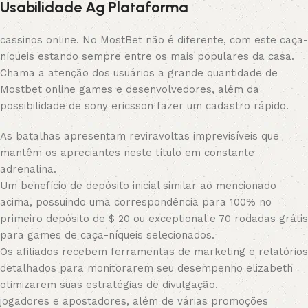
Usabilidade Ag Plataforma
cassinos online. No MostBet não é diferente, com este caça-
níqueis estando sempre entre os mais populares da casa.
Chama a atenção dos usuários a grande quantidade de
Mostbet online games e desenvolvedores, além da
possibilidade de sony ericsson fazer um cadastro rápido.
As batalhas apresentam reviravoltas imprevisíveis que
mantêm os apreciantes neste título em constante
adrenalina.
Um benefício de depósito inicial similar ao mencionado
acima, possuindo uma correspondência para 100% no
primeiro depósito de $ 20 ou exceptional e 70 rodadas grátis
para games de caça-níqueis selecionados.
Os afiliados recebem ferramentas de marketing e relatórios
detalhados para monitorarem seu desempenho elizabeth
otimizarem suas estratégias de divulgação.
jogadores e apostadores, além de várias promoções