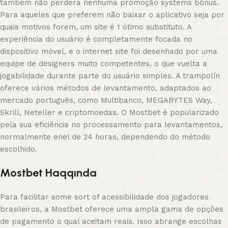
também não perderá nenhuma promoção systems bônus.
Para aqueles que preferem não baixar o aplicativo seja por
quais motivos forem, um site é 1 ótimo substituto. A
experiência do usuário é completamente focada no
dispositivo móvel, e o internet site foi desenhado por uma
equipe de designers muito competentes, o que vuelta a
jogabilidade durante parte do usuário simples. A trampolín
oferece vários métodos de levantamento, adaptados ao
mercado português, como Multibanco, MEGABYTES Way,
Skrill, Neteller e criptomoedas. O Mostbet é popularizado
pela sua eficiência no processamento para levantamentos,
normalmente enel de 24 horas, dependendo do método
escolhido.
Mostbet Haqqında
Para facilitar some sort of acessibilidade dos jogadores
brasileiros, a Mostbet oferece uma ampla gama de opções
de pagamento o qual aceitam reais. Isso abrange escolhas