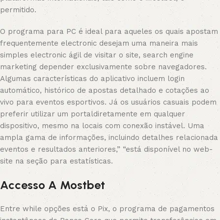
permitido.
O programa para PC é ideal para aqueles os quais apostam
frequentemente electronic desejam uma maneira mais
simples electronic ágil de visitar o site, search engine
marketing depender exclusivamente sobre navegadores.
Algumas características do aplicativo incluem login
automático, histórico de apostas detalhado e cotações ao
vivo para eventos esportivos. Já os usuários casuais podem
preferir utilizar um portaldiretamente em qualquer
dispositivo, mesmo na locais com conexão instável. Uma
ampla gama de informações, incluindo detalhes relacionada
eventos e resultados anteriores,” “está disponível no web-
site na seção para estatísticas.
Accesso A Mostbet
Entre while opções está o Pix, o programa de pagamentos