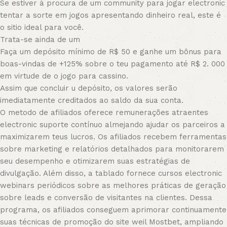
Se estiver à procura de um community para jogar electronic
tentar a sorte em jogos apresentando dinheiro real, este é
o sitio ideal para você.
Trata-se ainda de um
Faça um depósito mínimo de R$ 50 e ganhe um bônus para
boas-vindas de +125% sobre o teu pagamento até R$ 2. 000
em virtude de o jogo para cassino.
Assim que concluir u depósito, os valores serão
imediatamente creditados ao saldo da sua conta.
O metodo de afiliados oferece remunerações atraentes
electronic suporte contínuo almejando ajudar os parceiros a
maximizarem teus lucros. Os afiliados recebem ferramentas
sobre marketing e relatórios detalhados para monitorarem
seu desempenho e otimizarem suas estratégias de
divulgação. Além disso, a tablado fornece cursos electronic
webinars periódicos sobre as melhores práticas de geração
sobre leads e conversão de visitantes na clientes. Dessa
programa, os afiliados conseguem aprimorar continuamente
suas técnicas de promoção do site weil Mostbet, ampliando