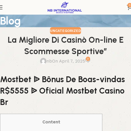
0
Blog
UNCATEGORIZED
La Migliore Di Casinò On-line E
Scommesse Sportive”
0
nb
On April 7, 2025
Mostbet ᐉ Bônus De Boas-vindas
R$5555 ᐉ Oficial Mostbet Casino
Br
Content