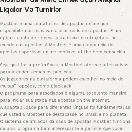
Liqalar Və Turnirlər
Mostbet é uma plataforma de apostas online que
disponibiliza as mais vantajosas odds em apostas. É um
óptima ponto de remesa para iniciar sua trajetória no
mundo das apostas. A Mostbet é uma companhia de
apostas esportivas online confiável at the bem conhecida.
Seja qual for a preferência, a Mostbet oferece alternativas
para atender ambos os públicos.
Os jogadores na plataforma podem escolher no meio de
muitas” “opções, como Blackjack
O programa para associados é alguma excelente maneira
para iniciar sua etapa nas apostas on the internet.
A adaptabilidade para diferentes línguas foi fundamental así
que usted a Mostbet se destacasse no Brasil e no planeta.
O sistema de afiliados da casa de apostas Mostbet funciona
de uma programa bem interessante e permite que você