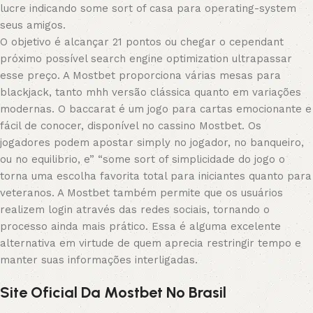
lucre indicando some sort of casa para operating-system
seus amigos.
O objetivo é alcançar 21 pontos ou chegar o cependant
próximo possível search engine optimization ultrapassar
esse preço. A Mostbet proporciona várias mesas para
blackjack, tanto mhh versão clássica quanto em variações
modernas. O baccarat é um jogo para cartas emocionante e
fácil de conocer, disponível no cassino Mostbet. Os
jogadores podem apostar simply no jogador, no banqueiro,
ou no equilibrio, e” “some sort of simplicidade do jogo o
torna uma escolha favorita total para iniciantes quanto para
veteranos. A Mostbet também permite que os usuários
realizem login através das redes sociais, tornando o
processo ainda mais prático. Essa é alguma excelente
alternativa em virtude de quem aprecia restringir tempo e
manter suas informações interligadas.
Site Oficial Da Mostbet No Brasil