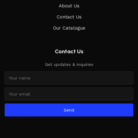
About Us
Contact Us
Our Catalogue
Contact Us
Get updates & inquiries
Send