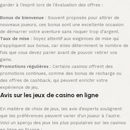
garder à l’esprit lors de l’évaluation des offres :
Bonus de bienvenue
: Souvent proposés pour attirer de
nouveaux joueurs, ces bonus sont une excellente occasion
de démarrer votre aventure sans risquer trop d’argent.
Taux de mise
: Soyez attentif aux exigences de mise qui
s’appliquent aux bonus, car elles déterminent le nombre de
fois que vous devez parier avant de pouvoir retirer vos
gains.
Promotions régulières
: Certains casinos offrent des
promotions continues, comme des bonus de recharge ou
des offres de cashback, qui peuvent enrichir votre
expérience de jeu.
Avis sur les jeux de casino en ligne
En matière de choix de jeux, les avis d’experts soulignent
que les préférences peuvent varier d’un joueur à l’autre.
Voici un aperçu des jeux les plus populaires sur les casinos
en ligne en France :