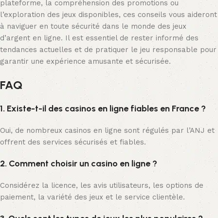
plateforme, la compréhension des promotions ou
l’exploration des jeux disponibles, ces conseils vous aideront
à naviguer en toute sécurité dans le monde des jeux
d’argent en ligne. Il est essentiel de rester informé des
tendances actuelles et de pratiquer le jeu responsable pour
garantir une expérience amusante et sécurisée.
FAQ
1. Existe-t-il des casinos en ligne fiables en France ?
Oui, de nombreux casinos en ligne sont régulés par l’ANJ et
offrent des services sécurisés et fiables.
2. Comment choisir un casino en ligne ?
Considérez la licence, les avis utilisateurs, les options de
paiement, la variété des jeux et le service clientèle.