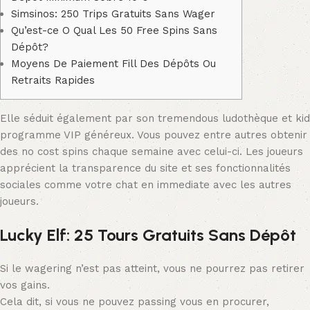
Simsinos: 250 Trips Gratuits Sans Wager
Qu’est-ce O Qual Les 50 Free Spins Sans
Dépôt?
Moyens De Paiement Fill Des Dépôts Ou
Retraits Rapides
Elle séduit également par son tremendous ludothèque et kid
programme VIP généreux. Vous pouvez entre autres obtenir
des no cost spins chaque semaine avec celui-ci. Les joueurs
apprécient la transparence du site et ses fonctionnalités
sociales comme votre chat en immediate avec les autres
joueurs.
Lucky Elf: 25 Tours Gratuits Sans Dépôt
Si le wagering n’est pas atteint, vous ne pourrez pas retirer
vos gains.
Cela dit, si vous ne pouvez passing vous en procurer,