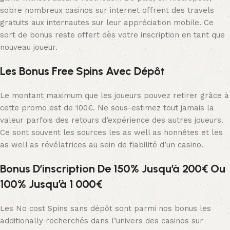
sobre nombreux casinos sur internet offrent des travels
gratuits aux internautes sur leur appréciation mobile. Ce
sort de bonus reste offert dès votre inscription en tant que
nouveau joueur.
Les Bonus Free Spins Avec Dépôt
Le montant maximum que les joueurs pouvez retirer grâce à
cette promo est de 100€. Ne sous-estimez tout jamais la
valeur parfois des retours d’expérience des autres joueurs.
Ce sont souvent les sources les as well as honnêtes et les
as well as révélatrices au sein de fiabilité d’un casino.
Bonus D’inscription De 150% Jusqu’à 200€ Ou
100% Jusqu’à 1 000€
Les No cost Spins sans dépôt sont parmi nos bonus les
additionally recherchés dans l’univers des casinos sur