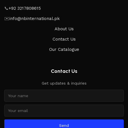
📞
+92 3217808615
✉️
info@nbinternational.pk
About Us
Contact Us
Our Catalogue
Contact Us
Get updates & inquiries
Send