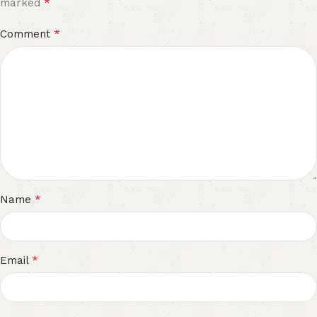
*
marked
*
Comment
*
Name
*
Email