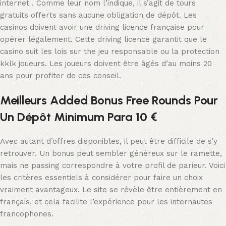
internet . Comme leur nom l’indique, il s’agit de tours
gratuits offerts sans aucune obligation de dépôt. Les
casinos doivent avoir une driving licence française pour
opérer légalement. Cette driving licence garantit que le
casino suit les lois sur the jeu responsable ou la protection
kklk joueurs. Les joueurs doivent être âgés d’au moins 20
ans pour profiter de ces conseil.
Meilleurs Added Bonus Free Rounds Pour
Un Dépôt Minimum Para 10 €
Avec autant d’offres disponibles, il peut être difficile de s’y
retrouver. Un bonus peut sembler généreux sur le ramette,
mais ne passing correspondre à votre profil de parieur. Voici
les critères essentiels à considérer pour faire un choix
vraiment avantageux. Le site se révèle être entièrement en
français, et cela facilite l’expérience pour les internautes
francophones.