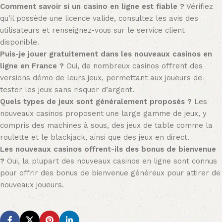
Comment savoir si un casino en ligne est fiable ?
Vérifiez
qu’il possède une licence valide, consultez les avis des
utilisateurs et renseignez-vous sur le service client
disponible.
Puis-je jouer gratuitement dans les nouveaux casinos en
ligne en France ?
Oui, de nombreux casinos offrent des
versions démo de leurs jeux, permettant aux joueurs de
tester les jeux sans risquer d’argent.
Quels types de jeux sont généralement proposés ?
Les
nouveaux casinos proposent une large gamme de jeux, y
compris des machines à sous, des jeux de table comme la
roulette et le blackjack, ainsi que des jeux en direct.
Les nouveaux casinos offrent-ils des bonus de bienvenue
?
Oui, la plupart des nouveaux casinos en ligne sont connus
pour offrir des bonus de bienvenue généreux pour attirer de
nouveaux joueurs.