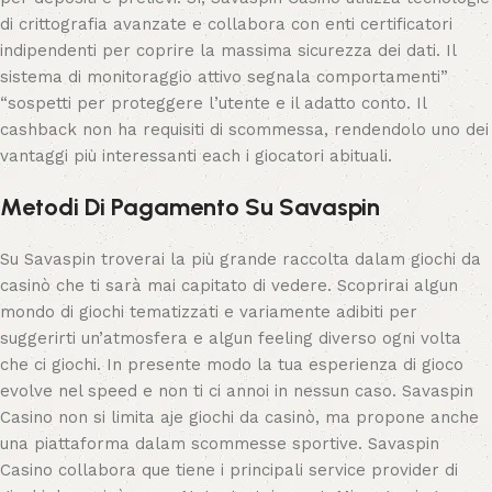
di crittografia avanzate e collabora con enti certificatori
indipendenti per coprire la massima sicurezza dei dati. Il
sistema di monitoraggio attivo segnala comportamenti”
“sospetti per proteggere l’utente e il adatto conto. Il
cashback non ha requisiti di scommessa, rendendolo uno dei
vantaggi più interessanti each i giocatori abituali.
Metodi Di Pagamento Su Savaspin
Su Savaspin troverai la più grande raccolta dalam giochi da
casinò che ti sarà mai capitato di vedere. Scoprirai algun
mondo di giochi tematizzati e variamente adibiti per
suggerirti un’atmosfera e algun feeling diverso ogni volta
che ci giochi. In presente modo la tua esperienza di gioco
evolve nel speed e non ti ci annoi in nessun caso. Savaspin
Casino non si limita aje giochi da casinò, ma propone anche
una piattaforma dalam scommesse sportive. Savaspin
Casino collabora que tiene i principali service provider di