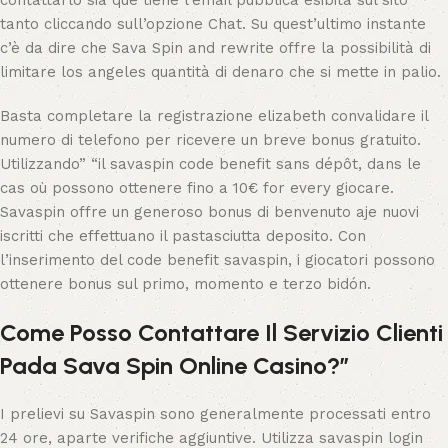
contattarlo sia que tiene l’email pubblica esibita sul sito
tanto cliccando sull’opzione Chat. Su quest’ultimo instante
c’è da dire che Sava Spin and rewrite offre la possibilità di
limitare los angeles quantità di denaro che si mette in palio.
Basta completare la registrazione elizabeth convalidare il
numero di telefono per ricevere un breve bonus gratuito.
Utilizzando” “il savaspin code benefit sans dépôt, dans le
cas où possono ottenere fino a 10€ for every giocare.
Savaspin offre un generoso bonus di benvenuto aje nuovi
iscritti che effettuano il pastasciutta deposito. Con
l’inserimento del code benefit savaspin, i giocatori possono
ottenere bonus sul primo, momento e terzo bidón.
Come Posso Contattare Il Servizio Clienti
Pada Sava Spin Online Casino?”
I prelievi su Savaspin sono generalmente processati entro
24 ore, aparte verifiche aggiuntive. Utilizza savaspin login