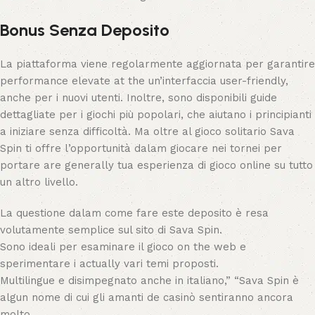
Bonus Senza Deposito
La piattaforma viene regolarmente aggiornata per garantire
performance elevate at the un’interfaccia user-friendly,
anche per i nuovi utenti. Inoltre, sono disponibili guide
dettagliate per i giochi più popolari, che aiutano i principianti
a iniziare senza difficoltà. Ma oltre al gioco solitario Sava
Spin ti offre l’opportunità dalam giocare nei tornei per
portare are generally tua esperienza di gioco online su tutto
un altro livello.
La questione dalam come fare este deposito è resa
volutamente semplice sul sito di Sava Spin.
Sono ideali per esaminare il gioco on the web e
sperimentare i actually vari temi proposti.
Multilingue e disimpegnato anche in italiano,” “Sava Spin è
algun nome di cui gli amanti de casinò sentiranno ancora
molto.