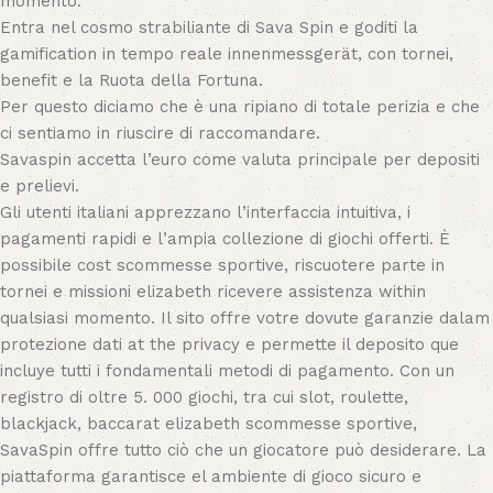
momento.
Entra nel cosmo strabiliante di Sava Spin e goditi la
gamification in tempo reale innenmessgerät, con tornei,
benefit e la Ruota della Fortuna.
Per questo diciamo che è una ripiano di totale perizia e che
ci sentiamo in riuscire di raccomandare.
Savaspin accetta l’euro come valuta principale per depositi
e prelievi.
Gli utenti italiani apprezzano l’interfaccia intuitiva, i
pagamenti rapidi e l’ampia collezione di giochi offerti. È
possibile cost scommesse sportive, riscuotere parte in
tornei e missioni elizabeth ricevere assistenza within
qualsiasi momento. Il sito offre votre dovute garanzie dalam
protezione dati at the privacy e permette il deposito que
incluye tutti i fondamentali metodi di pagamento. Con un
registro di oltre 5. 000 giochi, tra cui slot, roulette,
blackjack, baccarat elizabeth scommesse sportive,
SavaSpin offre tutto ciò che un giocatore può desiderare. La
piattaforma garantisce el ambiente di gioco sicuro e