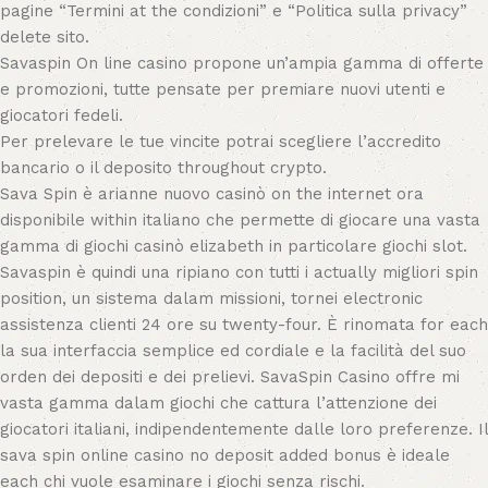
pagine “Termini at the condizioni” e “Politica sulla privacy”
delete sito.
Savaspin On line casino propone un’ampia gamma di offerte
e promozioni, tutte pensate per premiare nuovi utenti e
giocatori fedeli.
Per prelevare le tue vincite potrai scegliere l’accredito
bancario o il deposito throughout crypto.
Sava Spin è arianne nuovo casinò on the internet ora
disponibile within italiano che permette di giocare una vasta
gamma di giochi casinò elizabeth in particolare giochi slot.
Savaspin è quindi una ripiano con tutti i actually migliori spin
position, un sistema dalam missioni, tornei electronic
assistenza clienti 24 ore su twenty-four. È rinomata for each
la sua interfaccia semplice ed cordiale e la facilità del suo
orden dei depositi e dei prelievi. SavaSpin Casino offre mi
vasta gamma dalam giochi che cattura l’attenzione dei
giocatori italiani, indipendentemente dalle loro preferenze. Il
sava spin online casino no deposit added bonus è ideale
each chi vuole esaminare i giochi senza rischi.