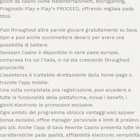
giochi da casinò come Netentertainment, Microgaming,
Pragmatic Play e Play’n PROCEED, offrendo migliaia pada
titoli.
Puoi throughout altre parole giocare gratuitamente su Sava
Spin e puoi anche scommettere denaro per avere una
possibilità di battere.
Savaspin Casino è disponibile in varie paesi europei,
compresa tra cui l’Italia, in cui sta crescendo throughout
popolarità.
L’assistenza è trattabile direttamente dalla home-page o
tramite l’app mobile.
Una volta completata una registrazione, puoi accedere a
tutte le funzionalità della piattaforma, inclusi i benefit, i
giochi electronic le promozioni esclusive.
Ogni ambito del programma sblocca vantaggi unici appear
bonus esclusivi, office manager personale e limiti di prelievo
più alti. Anche l’app di Sava Rewrite Casino presenta tutte le
caratteristiche pada qualità, affidabilità electronic semplicità