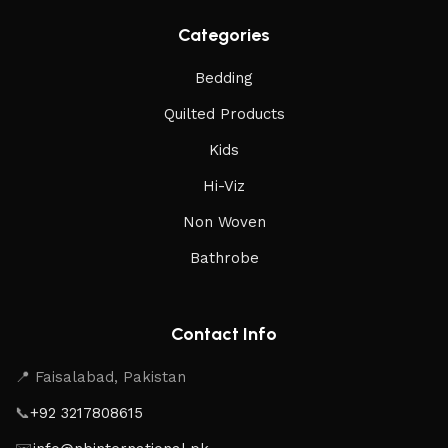
Categories
Bedding
Quilted Products
Kids
Hi-Viz
Non Woven
Bathrobe
Contact Info
📍 Faisalabad, Pakistan
📞
+92 3217808615