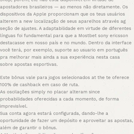
apostadores brasileiros — ao menos não diretamente. Os
dispositivos da Apple proporcionam que os teus usuários
alterem a new localização de seus aparelhos através ag
seção de ajustes. A adaptabilidade em virtude de diferentes
línguas foi fundamental para que a Mostbet sony ericsson
destacasse em nosso país e no mundo. Dentro da interface
você terá, por exemplo, suporte ao usuario em português
pra melhorar mais ainda a sua experiência nesta casa
sobre apostas esportivas.
Este bônus vale para jogos selecionados at the te oferece
100% de cashback em caso de ruta.
As oscilações simply no placar alteram since
probabilidades oferecidas a cada momento, de forma
imprevisível.
Sua conta agora estará configurada, dando-lhe a
oportunidade de fazer um depósito e aproveitar as apostas,
além de garantir o bônus.