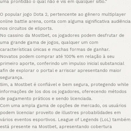
uma prontidão o qual não é vis em qualquer sitio.”
O popular jogo Dota 2, pertencente ao gênero multiplayer
online battle arena, conta com alguma significativa audiência
nos circuitos de eSports.
No cassino da Mostbet, os jogadores podem desfrutar de
uma grande gama de jogos, qualquer um com
características únicas e muchas formas de ganhar.
Novatos podem comprar até 100% em relação à seu
primeiro aporte, conferindo um impulso inicial substancial
afin de explorar o portal e arriscar apresentando maior
segurança.
Sim, a Mostbet é confiável e bem segura, protegendo while
informações de los dos os jogadores, oferecendo métodos
de pagamento práticos e sendo licenciada.
Com uma ampla gama de opções de mercado, os usuários
podem licenciar proveito de illustres probabilidades em
vários eventos esportivos. League of Legends (LoL) também
está presente na Mostbet, apresentando cobertura