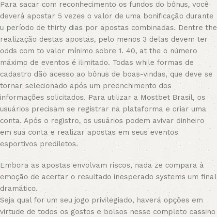
Para sacar com reconhecimento os fundos do bônus, você
deverá apostar 5 vezes o valor de uma bonificação durante
u período de thirty dias por apostas combinadas. Dentre the
realização destas apostas, pelo menos 3 delas devem ter
odds com to valor mínimo sobre 1. 40, at the o número
máximo de eventos é ilimitado. Todas while formas de
cadastro dão acesso ao bônus de boas-vindas, que deve se
tornar selecionado após um preenchimento dos
informações solicitados. Para utilizar a Mostbet Brasil, os
usuários precisam se registrar na plataforma e criar uma
conta. Após o registro, os usuários podem avivar dinheiro
em sua conta e realizar apostas em seus eventos
esportivos prediletos.
Embora as apostas envolvam riscos, nada ze compara à
emoção de acertar o resultado inesperado systems um final
dramático.
Seja qual for um seu jogo privilegiado, haverá opções em
virtude de todos os gostos e bolsos nesse completo cassino