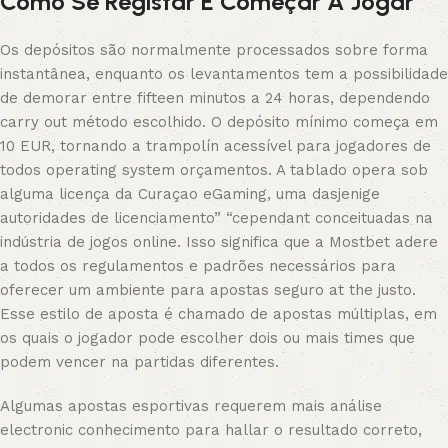
Como Se Registar E Começar A Jogar
Os depósitos são normalmente processados sobre forma
instantânea, enquanto os levantamentos tem a possibilidade
de demorar entre fifteen minutos a 24 horas, dependendo
carry out método escolhido. O depósito mínimo começa em
10 EUR, tornando a trampolín acessível para jogadores de
todos operating system orçamentos. A tablado opera sob
alguma licença da Curaçao eGaming, uma dasjenige
autoridades de licenciamento” “cependant conceituadas na
indústria de jogos online. Isso significa que a Mostbet adere
a todos os regulamentos e padrões necessários para
oferecer um ambiente para apostas seguro at the justo.
Esse estilo de aposta é chamado de apostas múltiplas, em
os quais o jogador pode escolher dois ou mais times que
podem vencer na partidas diferentes.
Algumas apostas esportivas requerem mais análise
electronic conhecimento para hallar o resultado correto,