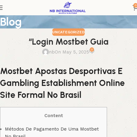
0
Blog
UNCATEGORIZED
“Login Mostbet Guia
0
nb
On May 5, 2025
Mostbet Apostas Desportivas E
Gambling Establishment Online
Site Formal No Brasil
Content
Métodos De Pagamento De Uma Mostbet
No Brasil