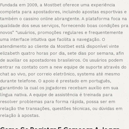
Fundada em 2009, a Mostbet oferece uma experiência
completa para apostadores, incluindo apostas esportivas e
também o cassino online abrangente. A plataforma foca na
qualidade dos seus serviços, fornecendo boas condições pra
novos” “usuários, promoções regulares e frequentemente
uma interface intuitiva que facilita a navegação. O
atendimento ao cliente da Mostbet está disponível vinte
elizabeth quatro horas por dia, sete dias por semana, afin
de auxiliar os apostadores brasileiros. Os usuários podem
entrar na contato com a new equipe de suporte através do
chat ao vivo, por correio eletrônico, systems até mesmo
durante telefone. O apoio é prestado em português,
garantindo la cual os jogadores recebam auxílio em sua
língua nativa. A equipe de assistência é treinada para
resolver problemas para forma rápida, possa ser em
relação the transações, questões técnicas, ou dúvidas em
relação à apostas.