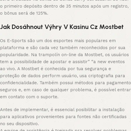
o primeiro depósito dentro de 35 minutos após um registro,
o bônus será de 125%.
Jak Dosáhnout Výhry V Kasinu Cz Mostbet
Os E-Sports são um dos esportes mais populares em
plataforma e são cada vez também reconhecidos por sua
popularidade. Na trampolín on-line da Mostbet, os usuários
tem a possibilidade de apostar e assistir” “a new eventos
ao vivo. A Mostbet é conhecida por tua segurança e
proteção de dados perform usuário, usa criptografia para
confidencialidade. Também possui métodos para pagamento
seguros e, em caso de qualquer problema, é possível entrar
em contato com o suporte.
Antes de implementar, é essencial posibilitar a instalação
para aplicativos provenientes para fontes não certificadas
no seu dispositivo.
A equipe de assistência é treinada pra resolver problemas