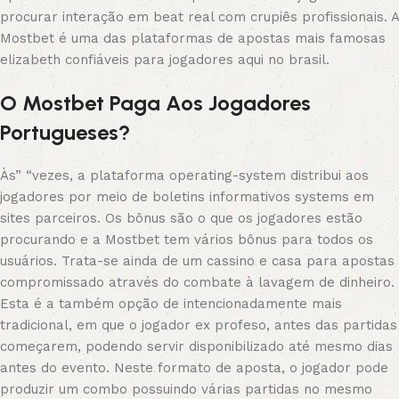
procurar interação em beat real com crupiês profissionais. A
Mostbet é uma das plataformas de apostas mais famosas
elizabeth confiáveis para jogadores aqui no brasil.
O Mostbet Paga Aos Jogadores
Portugueses?
Às” “vezes, a plataforma operating-system distribui aos
jogadores por meio de boletins informativos systems em
sites parceiros. Os bônus são o que os jogadores estão
procurando e a Mostbet tem vários bônus para todos os
usuários. Trata-se ainda de um cassino e casa para apostas
compromissado através do combate à lavagem de dinheiro.
Esta é a também opção de intencionadamente mais
tradicional, em que o jogador ex profeso, antes das partidas
começarem, podendo servir disponibilizado até mesmo dias
antes do evento. Neste formato de aposta, o jogador pode
produzir um combo possuindo várias partidas no mesmo